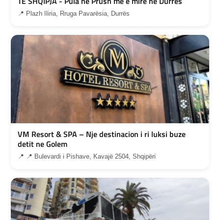
TE SHQIPJA - Pula ne Prush me e mire ne Durres
📍 Plazh Iliria, Rruga Pavarësia, Durrës
VM Resort & SPA – Nje destinacion i ri luksi buze
detit ne Golem
📍 📍 Bulevardi i Pishave, Kavajë 2504, Shqipëri