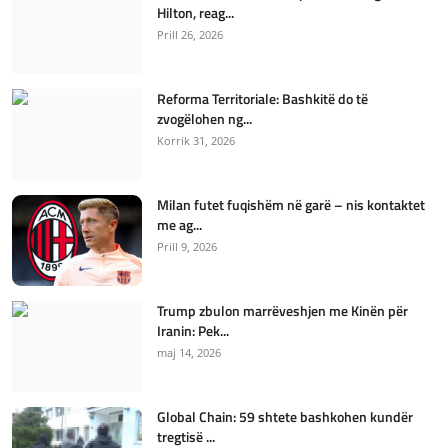
Hilton, reag...
Prill 26, 2026
Reforma Territoriale: Bashkitë do të
zvogëlohen ng...
Korrik 31, 2026
Milan futet fuqishëm në garë – nis kontaktet
me ag...
Prill 9, 2026
Trump zbulon marrëveshjen me Kinën për
Iranin: Pek...
maj 14, 2026
Global Chain: 59 shtete bashkohen kundër
tregtisë ...