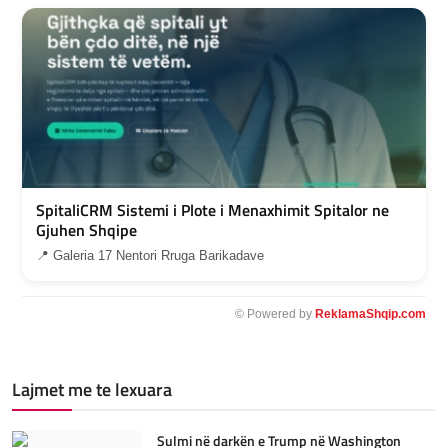
SpitaliCRM Sistemi i Plote i Menaxhimit Spitalor ne
Gjuhen Shqipe
📍 Galeria 17 Nentori Rruga Barikadave
© Powered by
ReklamaShqip.com
Lajmet me te lexuara
Sulmi në darkën e Trump në Washington