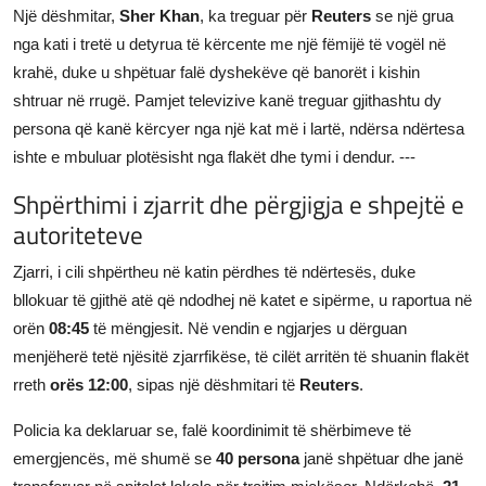
Një dëshmitar,
Sher Khan
, ka treguar për
Reuters
se një grua
nga kati i tretë u detyrua të kërcente me një fëmijë të vogël në
krahë, duke u shpëtuar falë dyshekëve që banorët i kishin
shtruar në rrugë. Pamjet televizive kanë treguar gjithashtu dy
persona që kanë kërcyer nga një kat më i lartë, ndërsa ndërtesa
ishte e mbuluar plotësisht nga flakët dhe tymi i dendur. ---
Shpërthimi i zjarrit dhe përgjigja e shpejtë e
autoriteteve
Zjarri, i cili shpërtheu në katin përdhes të ndërtesës, duke
bllokuar të gjithë atë që ndodhej në katet e sipërme, u raportua në
orën
08:45
të mëngjesit. Në vendin e ngjarjes u dërguan
menjëherë tetë njësitë zjarrfikëse, të cilët arritën të shuanin flakët
rreth
orës 12:00
, sipas një dëshmitari të
Reuters
.
Policia ka deklaruar se, falë koordinimit të shërbimeve të
emergjencës, më shumë se
40 persona
janë shpëtuar dhe janë