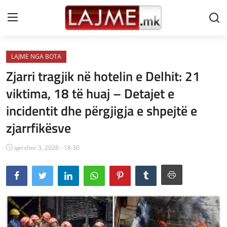
LAJME NGA BOTA
Shtëpi
Zjarri tragjik në hotelin e Delhit: 21
LAJME MAQEDONI
viktima, 18 të huaj – Detajet e
incidentit dhe përgjigja e shpejtë e
SHQIPERI
zjarrfikësve
KOSOVA
qershor 3, 2026 - 18:30
LAJME NGA BOTA
SHOWBIZ
SPORT
SHENDETI