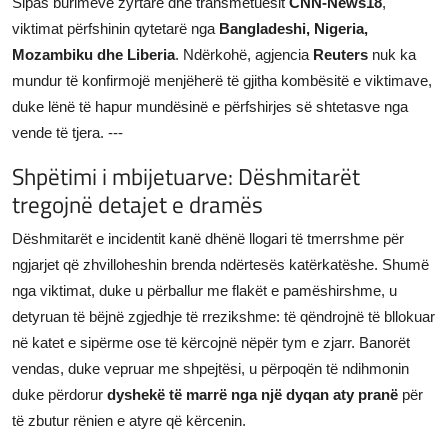
Sipas burimeve zyrtare dhe transmetuesit
CNN-News18
,
viktimat përfshinin qytetarë nga
Bangladeshi, Nigeria,
Mozambiku dhe Liberia
. Ndërkohë, agjencia
Reuters
nuk ka
mundur të konfirmojë menjëherë të gjitha kombësitë e viktimave,
duke lënë të hapur mundësinë e përfshirjes së shtetasve nga
vende të tjera. ---
Shpëtimi i mbijetuarve: Dëshmitarët
tregojnë detajet e dramës
Dëshmitarët e incidentit kanë dhënë llogari të tmerrshme për
ngjarjet që zhvilloheshin brenda ndërtesës katërkatëshe. Shumë
nga viktimat, duke u përballur me flakët e pamëshirshme, u
detyruan të bëjnë zgjedhje të rrezikshme: të qëndrojnë të bllokuar
në katet e sipërme ose të kërcojnë nëpër tym e zjarr. Banorët
vendas, duke vepruar me shpejtësi, u përpoqën të ndihmonin
duke përdorur
dyshekë të marrë nga një dyqan aty pranë
për
të zbutur rënien e atyre që kërcenin.