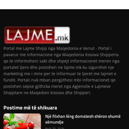
Portal me Lajme Shqip nga Maqedonia e Veriut - Portal i
pavarur me informacione nga Maqedonia Kosova Shqiperia
qe te informoheni sakt dhe shpejt Informacionet meren nga
portalet tjere dhe postohen ne lajme.mk ku sigurohet nje
marketing me i mire per te informuar te tjeret me lajmet e
fundit. Portali nuk mban pergjithesi mbi informacionet qe
postohen sepse gjithcka meret nga Agjensite e Lajmeve
Shqiptare ne Maqedoni Kosova dhe Shqiperi.
Postime më të shikuara
Një filxhan lëng domatesh shëron shumë
sëmundje
Prill 20, 2026