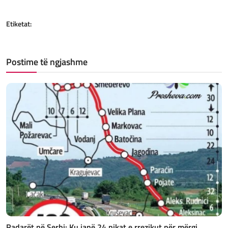
Etiketat:
Postime të ngjashme
Radarët në Serbi: Ku janë 24 pikat e rrezikut për mërgi...