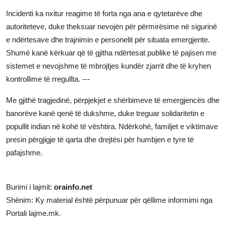
Incidenti ka nxitur reagime të forta nga ana e qytetarëve dhe
autoriteteve, duke theksuar nevojën për përmirësime në sigurinë
e ndërtesave dhe trajnimin e personelit për situata emergjente.
Shumë kanë kërkuar që të gjitha ndërtesat publike të pajisen me
sistemet e nevojshme të mbrojtjes kundër zjarrit dhe të kryhen
kontrollime të rregullta. ---
Me gjithë tragjedinë, përpjekjet e shërbimeve të emergjencës dhe
banorëve kanë qenë të dukshme, duke treguar solidaritetin e
popullit indian në kohë të vështira. Ndërkohë, familjet e viktimave
presin përgjigje të qarta dhe drejtësi për humbjen e tyre të
pafajshme.
Burimi i lajmit:
orainfo.net
Shënim: Ky material është përpunuar për qëllime informimi nga
Portali lajme.mk.