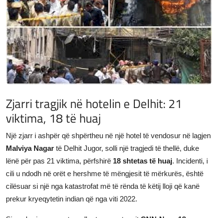
JETA
Gallery
Shqip
Zjarri tragjik në hotelin e Delhit: 21
viktima, 18 të huaj
Një zjarr i ashpër që shpërtheu në një hotel të vendosur në lagjen
Malviya Nagar
të Delhit Jugor, solli një tragjedi të thellë, duke
lënë për pas 21 viktima, përfshirë
18 shtetas të huaj
. Incidenti, i
cili u ndodh në orët e hershme të mëngjesit të mërkurës, është
cilësuar si një nga katastrofat më të rënda të këtij lloji që kanë
prekur kryeqytetin indian që nga viti 2022.