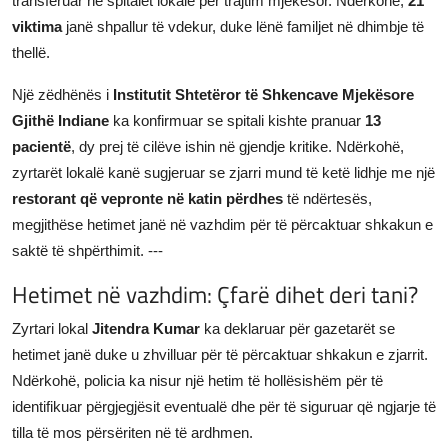
transferuar në spitalet lokale për trajtim mjekësor. Ndërkohë,
21
viktima
janë shpallur të vdekur, duke lënë familjet në dhimbje të
thellë.
Një zëdhënës i
Institutit Shtetëror të Shkencave Mjekësore
Gjithë Indiane
ka konfirmuar se spitali kishte pranuar
13
pacientë
, dy prej të cilëve ishin në gjendje kritike. Ndërkohë,
zyrtarët lokalë kanë sugjeruar se zjarri mund të ketë lidhje me një
restorant që vepronte në katin përdhes
të ndërtesës,
megjithëse hetimet janë në vazhdim për të përcaktuar shkakun e
saktë të shpërthimit. ---
Hetimet në vazhdim: Çfarë dihet deri tani?
Zyrtari lokal
Jitendra Kumar
ka deklaruar për gazetarët se
hetimet janë duke u zhvilluar për të përcaktuar shkakun e zjarrit.
Ndërkohë, policia ka nisur një hetim të hollësishëm për të
identifikuar përgjegjësit eventualë dhe për të siguruar që ngjarje të
tilla të mos përsëriten në të ardhmen.