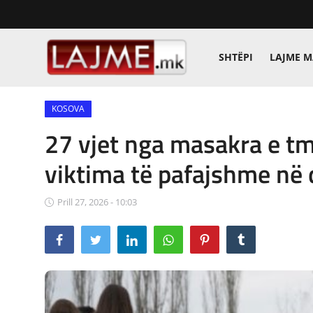
SHTËPI
LAJME 
Shtëpi
KOSOVA
LAJME MAQEDONI
27 vjet nga masakra e t
SHQIPERI
viktima të pafajshme në d
KOSOVA
Prill 27, 2026 - 10:03
LAJME NGA BOTA
SHOWBIZ
SPORT
SHENDETI