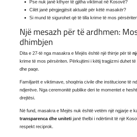
Pse nuk janë kthyer të gjitha viktimat në Kosovë?
Cilët janë përgjegjësit aktualë për këtë masakër?
Si mund të sigurohet që të tilla krime të mos përsërit
Një mesazh për të ardhmen: Mos
dhimbjen
Dita e 27-të nga masakra e Mejës është një thirrje për të
n
krime të mos përsëriten. Përkujtimi i këtij tragjizmi duhet të
dhe paqe.
Familjarët e viktimave, shoqëria civile dhe institucione të 
ndjerëve. Nga ceremonitë publike deri te momentet e heshtj
drejtësi.
Në fund, masakra e Mejës nuk është vetëm një ngjarje e kal
transparenca dhe uniteti
janë thelbi i ndërtimit të një Kos
respekt reciprok.