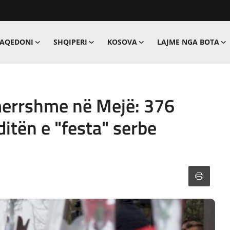
MAQEDONI
SHQIPERI
KOSOVA
LAJME NGA BOTA
merrshme në Mejë: 376
itën e "festa" serbe