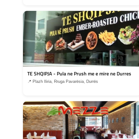
TE SHQIPJA - Pula ne Prush me e mire ne Durres
📍 Plazh Iliria, Rruga Pavarësia, Durrës