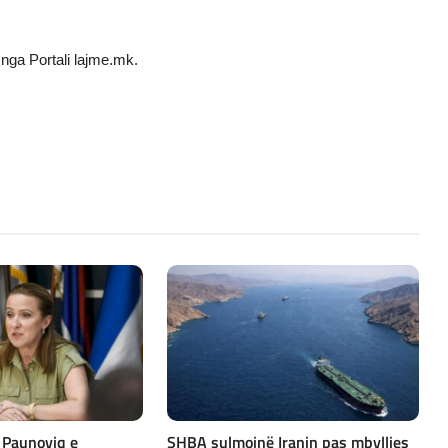
nga Portali lajme.mk.
 Paunoviq e
SHBA sulmojnë Iranin pas mbylljes