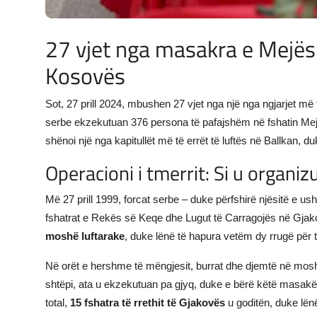
27 vjet nga masakra e Mejës: 
Kosovës
Sot, 27 prill 2024, mbushen 27 vjet nga një nga ngjarjet m
serbe ekzekutuan 376 persona të pafajshëm në fshatin Mejë 
shënoi një nga kapitullët më të errët të luftës në Ballkan, du
Operacioni i tmerrit: Si u organi
Më 27 prill 1999, forcat serbe – duke përfshirë njësitë e ush
fshatrat e Rekës së Keqe dhe Lugut të Carragojës në Gjakov
moshë luftarake
, duke lënë të hapura vetëm dy rrugë për t
Në orët e hershme të mëngjesit, burrat dhe djemtë në mosh
shtëpi, ata u ekzekutuan pa gjyq, duke e bërë këtë masakë
total,
15 fshatra të rrethit të Gjakovës
u goditën, duke lë