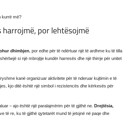
en kurrë më?
 harrojmë, por lehtësojmë
johur dhimbjen
, por edhe për të ndërtuar një të ardhme ku të tilla
 shërbejë si një mbrojtje kundër harresës dhe një thirrje për unitet
ndryshme kanë organizuar aktivitete për të nderuar kujtimin e të
es, kjo ditë është një simbol i rezistencës dhe kërkesës për
uar – ajo është një paralajmërim për të gjithë ne.
Drejtësia,
ove të re, ku të gjithë qytetarët mund të jetojnë në paqe dhe