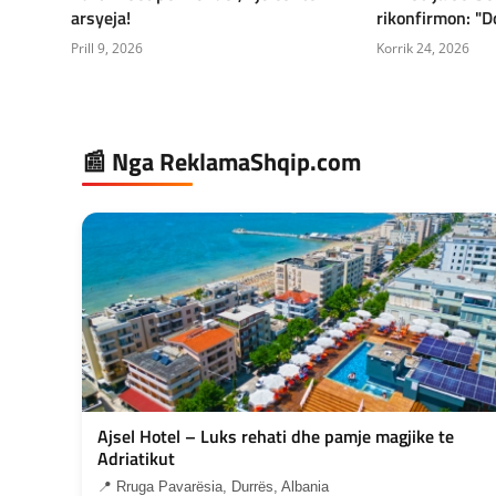
arsyeja!
rikonfirmon: "Do
Prill 9, 2026
Korrik 24, 2026
📰 Nga ReklamaShqip.com
Ajsel Hotel – Luks rehati dhe pamje magjike te
Adriatikut
📍 Rruga Pavarësia, Durrës, Albania