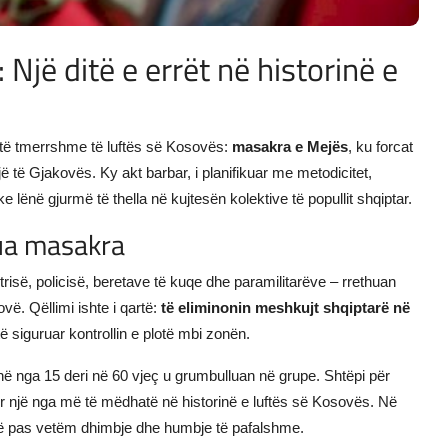
Një ditë e errët në historinë e
ë të tmerrshme të luftës së Kosovës:
masakra e Mejës
, ku forcat
të Gjakovës. Ky akt barbar, i planifikuar me metodicitet,
ke lënë gjurmë të thella në kujtesën kolektive të popullit shqiptar.
zua masakra
trisë, policisë, beretave të kuqe dhe paramilitarëve – rrethuan
ë. Qëllimi ishte i qartë:
të eliminonin meshkujt shqiptarë në
ë siguruar kontrollin e plotë mbi zonën.
ë nga 15 deri në 60 vjeç u grumbulluan në grupe. Shtëpi për
r një nga më të mëdhatë në historinë e luftës së Kosovës. Në
në pas vetëm dhimbje dhe humbje të pafalshme.