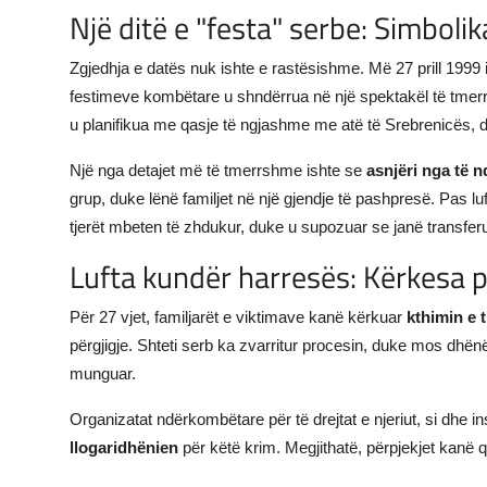
Një ditë e "festa" serbe: Simbolik
Zgjedhja e datës nuk ishte e rastësishme. Më 27 prill 1999 
festimeve kombëtare u shndërrua në një spektakël të tmerr
u planifikua me qasje të ngjashme me atë të Srebrenicës, du
Një nga detajet më të tmerrshme ishte se
asnjëri nga të n
grup, duke lënë familjet në një gjendje të pashpresë. Pas lu
tjerët mbeten të zhdukur, duke u supozuar se janë transferu
Lufta kundër harresës: Kërkesa p
Për 27 vjet, familjarët e viktimave kanë kërkuar
kthimin e 
përgjigje. Shteti serb ka zvarritur procesin, duke mos dhën
munguar.
Organizatat ndërkombëtare për të drejtat e njeriut, si dhe
llogaridhënien
për këtë krim. Megjithatë, përpjekjet kanë