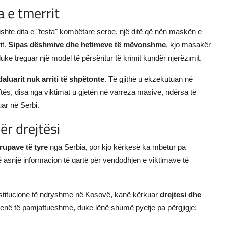
a e tmerrit
ishte dita e "festa" kombëtare serbe, një ditë që nën maskën e
it.
Sipas dëshmive dhe hetimeve të mëvonshme
, kjo masakër
ke treguar një model të përsëritur të krimit kundër njerëzimit.
daluarit nuk arriti të shpëtonte
. Të gjithë u ekzekutuan në
ftës, disa nga viktimat u gjetën në varreza masive, ndërsa të
ar në Serbi.
ër drejtësi
trupave të tyre
nga Serbia, por kjo kërkesë ka mbetur pa
ë asnjë informacion të qartë për vendodhjen e viktimave të
 institucione të ndryshme në Kosovë, kanë kërkuar
drejtesi dhe
 qenë të pamjaftueshme, duke lënë shumë pyetje pa përgjigje: