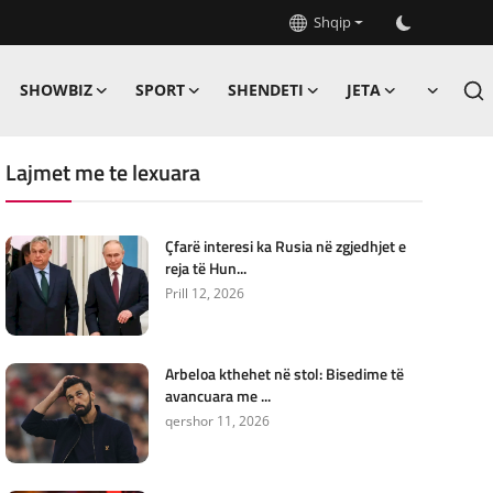
Shqip
SHOWBIZ
SPORT
SHENDETI
JETA
Lajmet me te lexuara
Çfarë interesi ka Rusia në zgjedhjet e
reja të Hun...
Prill 12, 2026
Arbeloa kthehet në stol: Bisedime të
avancuara me ...
qershor 11, 2026