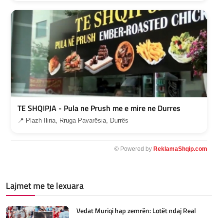
TE SHQIPJA - Pula ne Prush me e mire ne Durres
📍 Plazh Iliria, Rruga Pavarësia, Durrës
© Powered by
ReklamaShqip.com
Lajmet me te lexuara
Vedat Muriqi hap zemrën: Lotët ndaj Real