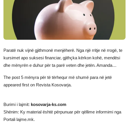
JETA
Gallery
Shqip
Paratë nuk vijnë gjithmonë menjëherë. Nga një rritje në rrogë, te
kursimet apo suksesi financiar, gjithçka kërkon kohë, mendësi
dhe mënyrën e duhur për ta parë veten dhe jetën. Amanda…
The post
5 mënyra për të tërhequr më shumë para në jetë
appeared first on
Revista Kosovarja
.
Burimi i lajmit:
kosovarja-ks.com
Shënim: Ky material është përpunuar për qëllime informimi nga
Portali lajme.mk.