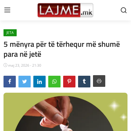
JETA
Shtëpi
5 mënyra për të tërhequr më shumë
LAJME MAQEDONI
para në jetë
SHQIPERI
maj 23, 2026 - 21:30
KOSOVA
LAJME NGA BOTA
SHOWBIZ
SPORT
SHENDETI