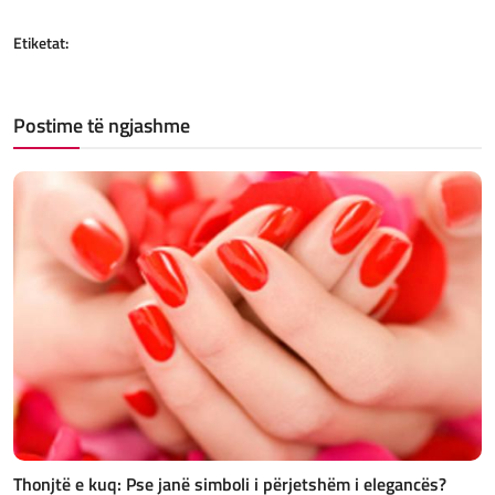
Etiketat:
Postime të ngjashme
Thonjtë e kuq: Pse janë simboli i përjetshëm i elegancës?