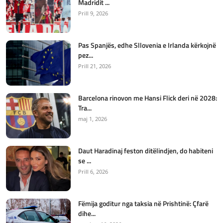
Madridit ...
Prill 9, 2026
Pas Spanjës, edhe Sllovenia e Irlanda kërkojnë
pez...
Prill 21, 2026
Barcelona rinovon me Hansi Flick deri në 2028:
Tra...
maj 1, 2026
Daut Haradinaj feston ditëlindjen, do habiteni
se ...
Prill 6, 2026
Fëmija goditur nga taksia në Prishtinë: Çfarë
dihe...