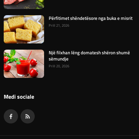
Përfitimet shëndetësore nga buka e misrit
Prill 21, 2026
Një filxhan lëng domatesh shëron shumë
sëmundje
Prill 20, 2026
Medi sociale