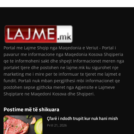
Portal me Lajme Shqip nga Maqedonia e Veriut - Portal i
pavarur me informacione nga Maqedonia Kosova Shqiperia
qe te informoheni sakt dhe shpejt Informacionet meren nga
portalet tjere dhe postohen ne lajme.mk ku sigurohet nje
marketing me i mire per te informuar te tjeret me lajmet e
fundit. Portali nuk mban pergjithesi mbi informacionet qe
postohen sepse gjithcka meret nga Agjensite e Lajmeve
Shqiptare ne Maqedoni Kosova dhe Shqiperi.
Postime më të shikuara
Çfarë i ndodh trupit kur nuk hani mish
Prill 21, 2026