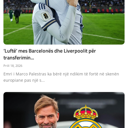
‘Luftë’ mes Barcelonës dhe Liverpoolit për
transferimin...
Prill 18, 2026
Emri i Marco Palestras ka bërë një ndikim të fortë në skenën
europiane pas një s...