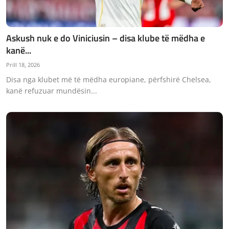
Askush nuk e do Viniciusin – disa klube të mëdha e
kanë...
Prill 18, 2026
Disa nga klubet më të mëdha europiane, përfshirë Chelsea,
kanë refuzuar mundësin...