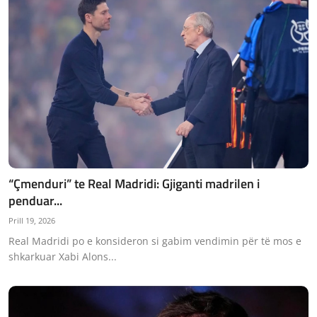
“Çmenduri” te Real Madridi: Gjiganti madrilen i
penduar...
Prill 19, 2026
Real Madridi po e konsideron si gabim vendimin për të mos e
shkarkuar Xabi Alons...