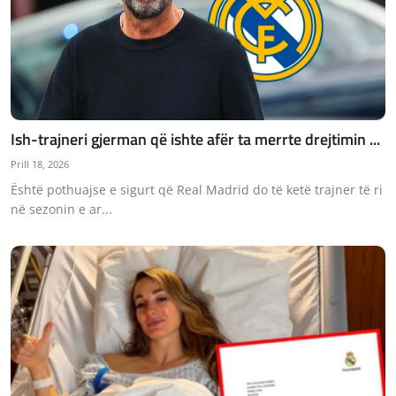
Ish-trajneri gjerman që ishte afër ta merrte drejtimin ...
Prill 18, 2026
Është pothuajse e sigurt që Real Madrid do të ketë trajner të ri
në sezonin e ar...