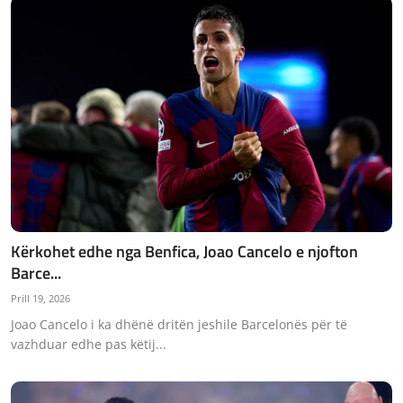
Kërkohet edhe nga Benfica, Joao Cancelo e njofton
Barce...
Prill 19, 2026
Joao Cancelo i ka dhënë dritën jeshile Barcelonës për të
vazhduar edhe pas këtij...