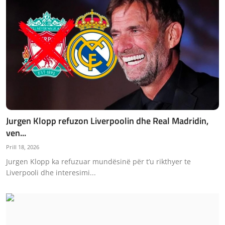
Jurgen Klopp refuzon Liverpoolin dhe Real Madridin,
ven...
Prill 18, 2026
Jurgen Klopp ka refuzuar mundësinë për t’u rikthyer te
Liverpooli dhe interesimi...