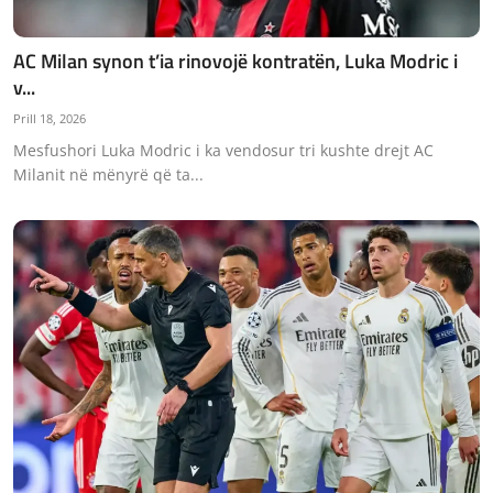
AC Milan synon t’ia rinovojë kontratën, Luka Modric i
v...
Prill 18, 2026
Mesfushori Luka Modric i ka vendosur tri kushte drejt AC
Milanit në mënyrë që ta...