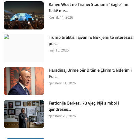
Kanye West në Tiranë: Stadiumi "Eagle" në
flakë me...
Korrik 11, 2026
Trump braktis Tajvanin: Nuk jemi të interesuar
për...
maj 15, 2026
Haradinaj Urime për Ditën e Çlirimit: Nderim i
Për...
qershor 11, 2026
Ferdonije Qerkezi, 73 vjeç: Një simbol i
qëndresës...
qershor 26, 2026