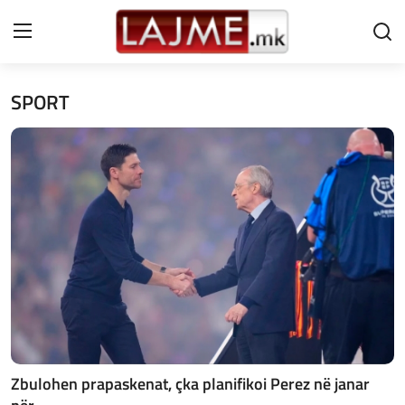
SPORT
Shtëpi
LAJME MAQEDONI
SHQIPERI
KOSOVA
LAJME NGA BOTA
SHOWBIZ
SPORT
Zbulohen prapaskenat, çka planifikoi Perez në janar
SHENDETI