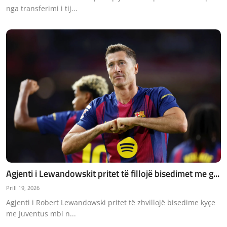
nga transferimi i tij...
Agjenti i Lewandowskit pritet të fillojë bisedimet me g...
Prill 19, 2026
Agjenti i Robert Lewandowski pritet të zhvillojë bisedime kyçe
me Juventus mbi n...