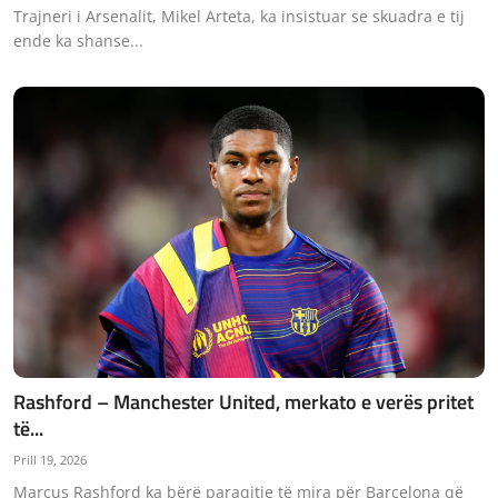
Trajneri i Arsenalit, Mikel Arteta, ka insistuar se skuadra e tij
ende ka shanse...
Rashford – Manchester United, merkato e verës pritet
të...
Prill 19, 2026
Marcus Rashford ka bërë paraqitje të mira për Barcelona që