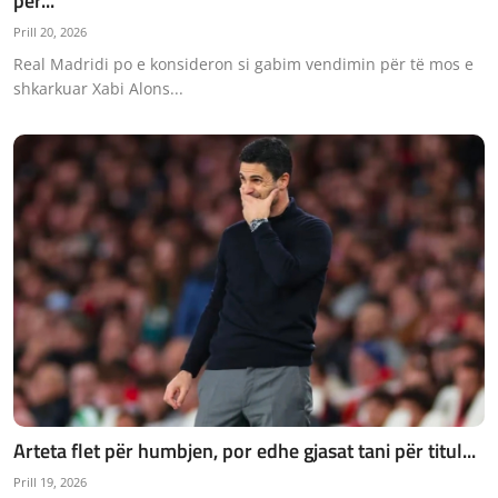
për...
JETA
Prill 20, 2026
Real Madridi po e konsideron si gabim vendimin për të mos e
Gallery
shkarkuar Xabi Alons...
Shqip
Arteta flet për humbjen, por edhe gjasat tani për titul...
Prill 19, 2026