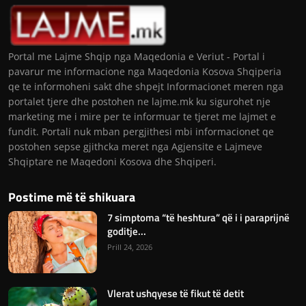
Portal me Lajme Shqip nga Maqedonia e Veriut - Portal i
pavarur me informacione nga Maqedonia Kosova Shqiperia
qe te informoheni sakt dhe shpejt Informacionet meren nga
portalet tjere dhe postohen ne lajme.mk ku sigurohet nje
marketing me i mire per te informuar te tjeret me lajmet e
fundit. Portali nuk mban pergjithesi mbi informacionet qe
postohen sepse gjithcka meret nga Agjensite e Lajmeve
Shqiptare ne Maqedoni Kosova dhe Shqiperi.
Postime më të shikuara
7 simptoma “të heshtura” që i i paraprijnë
goditje...
Prill 24, 2026
Vlerat ushqyese të fikut të detit