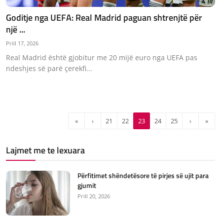
Goditje nga UEFA: Real Madrid paguan shtrenjtë për
një ...
Prill 17, 2026
Real Madrid është gjobitur me 20 mijë euro nga UEFA pas
ndeshjes së parë çerekfi...
«
‹
21
22
23
24
25
›
»
Lajmet me te lexuara
Përfitimet shëndetësore të pirjes së ujit para
gjumit
Prill 20, 2026