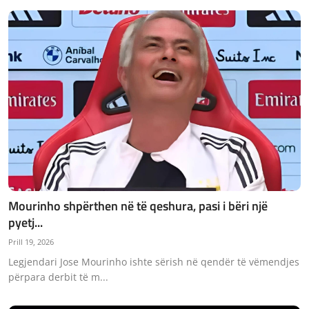
Mourinho shpërthen në të qeshura, pasi i bëri një
pyetj...
Prill 19, 2026
Legjendari Jose Mourinho ishte sërish në qendër të vëmendjes
përpara derbit të m...