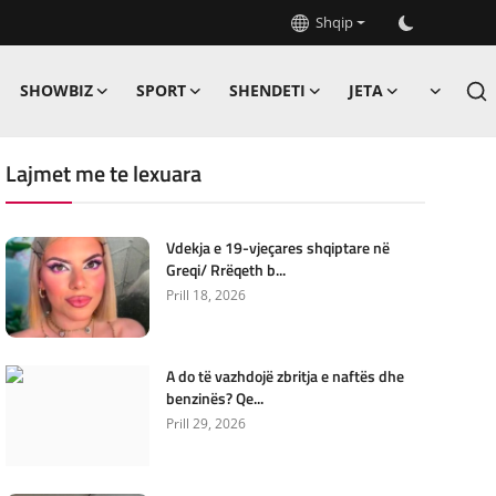
Shqip
SHOWBIZ
SPORT
SHENDETI
JETA
Lajmet me te lexuara
Vdekja e 19-vjeçares shqiptare në
Greqi/ Rrëqeth b...
Prill 18, 2026
A do të vazhdojë zbritja e naftës dhe
benzinës? Qe...
Prill 29, 2026