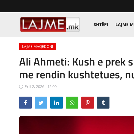
SHTËPI
LAJME 
Shtëpi
LAJME MAQEDONI
LAJME MAQEDONI
Ali Ahmeti: Kush e prek s
SHQIPERI
me rendin kushtetues, nu
KOSOVA
Prill 2, 2026 - 12:00
LAJME NGA BOTA
SHOWBIZ
SPORT
SHENDETI