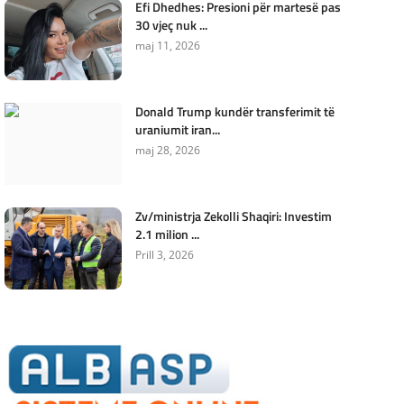
Efi Dhedhes: Presioni për martesë pas
30 vjeç nuk ...
maj 11, 2026
Donald Trump kundër transferimit të
uraniumit iran...
maj 28, 2026
Zv/ministrja Zekolli Shaqiri: Investim
2.1 milion ...
Prill 3, 2026