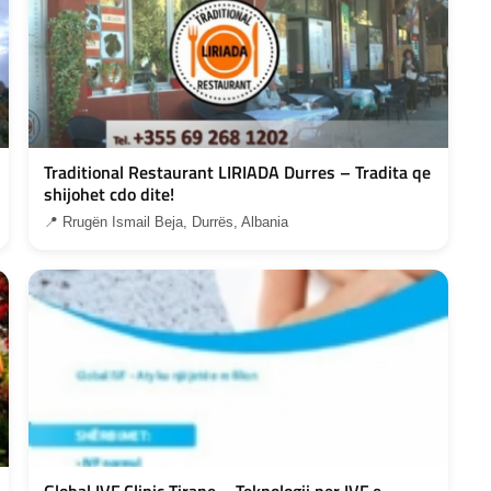
Traditional Restaurant LIRIADA Durres – Tradita qe
shijohet cdo dite!
📍 Rrugën Ismail Beja, Durrës, Albania
Global IVF Clinic Tirane – Teknologji per IVF e