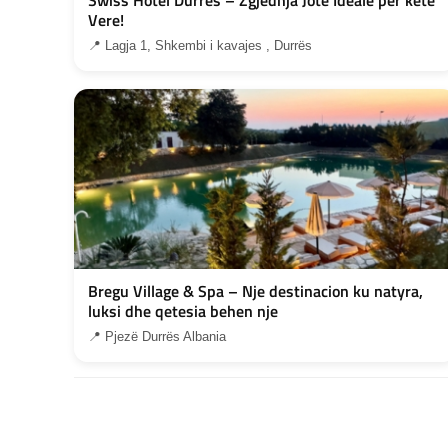
Vere!
📍 Lagja 1, Shkembi i kavajes , Durrës
Bregu Village & Spa – Nje destinacion ku natyra,
luksi dhe qetesia behen nje
📍 Pjezë Durrës Albania