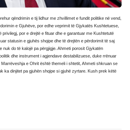
ehur qëndrimin e tij lidhur me zhvillimet e fundit politike në vend,
ërdorimin e Gjuhëve, por edhe veprimit të Gjykatës Kushtetuese,
 privilegj, por e drejtë e fituar dhe e garantuar me Kushtetutë
uar statusin e gjuhës shqipe dhe të drejtën e përdorimit të saj
e nuk do të kalojë pa përgjigje. Ahmeti porosit Gjykatën
politik dhe instrument i agjendave destabilizuese, duke rrënuar
Marrëveshja e Ohrit është themeli i shtetit, Ahmeti shkruan se
k ka dinjitet pa gjuhën shqipe si gjuhë zyrtare. Kush prek këtë