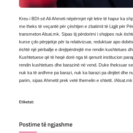
Kreu i BDI-së Ali Ahmeti nëpërmjet një
letre të hapur
ka shpr
me theks të veçantë për çështjen e zbatimit të Ligjit për P
transmeton Alsat.mk. Sipas tij përdorimi i shqipes nuk është
kurse çdo përpjekje për ta relativizuar, reduktuar apo dobës
është një përballje e drejtpërdrejtë me rendin kushtetues dh
Kushtetuese që të heqë dorë nga të qenurit institucion para
rendin kushtetues dhe barazinë në vend. Duke theksuar se 
nuk ka të ardhme pa barazi, nuk ka barazi pa dinjitet dhe nu
parim, sipas Ahmetit prek vetë themelin e shtetit. /Alsat.mk
Etiketat:
Postime të ngjashme