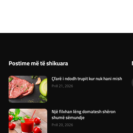
Postime më të shikuara
Çfarë i ndodh trupit kur nuk hani mish
Prill 21, 2026
Një filxhan lëng domatesh shëron
shumë sëmundje
Prill 20, 2026