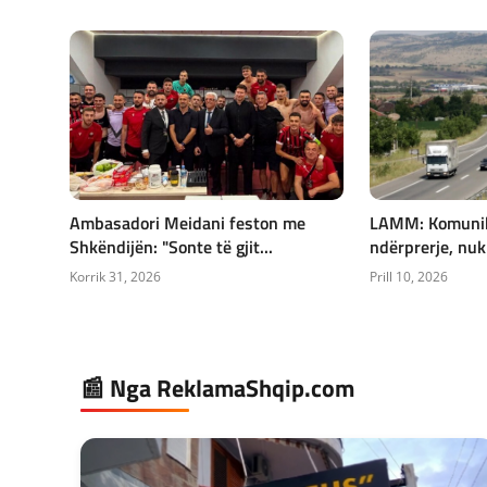
Ambasadori Meidani feston me
LAMM: Komunika
Shkëndijën: "Sonte të gjit...
ndërprerje, nuk 
Korrik 31, 2026
Prill 10, 2026
📰 Nga ReklamaShqip.com