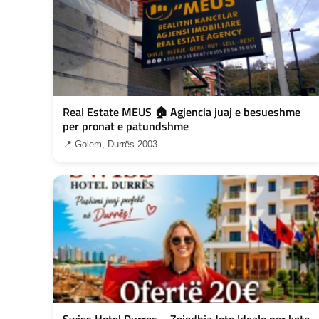
Real Estate MEUS 🏠 Agjencia juaj e besueshme
per pronat e patundshme
📍 Golem, Durrës 2003
Swiss Hotel Durres – Zgjedhja Jote Ideale per kete