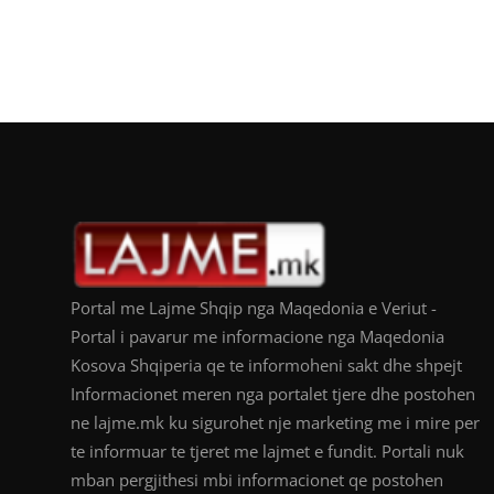
Portal me Lajme Shqip nga Maqedonia e Veriut -
Portal i pavarur me informacione nga Maqedonia
Kosova Shqiperia qe te informoheni sakt dhe shpejt
Informacionet meren nga portalet tjere dhe postohen
ne lajme.mk ku sigurohet nje marketing me i mire per
te informuar te tjeret me lajmet e fundit. Portali nuk
mban pergjithesi mbi informacionet qe postohen