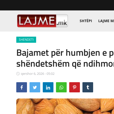
SHTËPI
LAJME 
Shtëpi
SHENDETI
LAJME MAQEDONI
Bajamet për humbjen e p
SHQIPERI
shëndetshëm që ndihmo
KOSOVA
qershor 6, 2026 - 05:02
LAJME NGA BOTA
SHOWBIZ
SPORT
SHENDETI