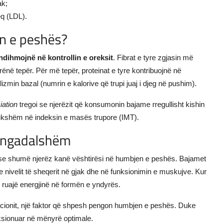
ak;
eq (LDL).
n e peshës?
 ndihmojnë në kontrollin e oreksit
. Fibrat e tyre zgjasin më
në tepër. Për më tepër, proteinat e tyre kontribuojnë në
lizmin bazal (numrin e kalorive që trupi juaj i djeg në pushim).
iation
tregoi se njerëzit që konsumonin bajame rregullisht kishin
dukshëm në indeksin e masës trupore (IMT).
ë ngadalshëm
pse shumë njerëz kanë vështirësi në humbjen e peshës. Bajamet
e nivelit të sheqerit në gjak dhe në funksionimin e muskujve. Kur
ë ruajë energjinë në formën e yndyrës.
macionit, një faktor që shpesh pengon humbjen e peshës. Duke
unksionuar në mënyrë optimale.