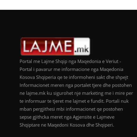
Portal me Lajme Shqip nga Maqedonia e Veriut -
Portal i pavarur me informacione nga Maqedonia
Kosova Shqiperia qe te informoheni sakt dhe shpejt
Informacionet meren nga portalet tjere dhe postohen
ne lajme.mk ku sigurohet nje marketing me i mire per
te informuar te tjeret me lajmet e fundit. Portali nuk
mban pergjithesi mbi informacionet qe postohen
sepse gjithcka meret nga Agjensite e Lajmeve
Shqiptare ne Maqedoni Kosova dhe Shqiperi.