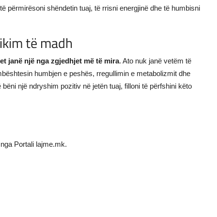
të përmirësoni shëndetin tuaj, të rrisni energjinë dhe të humbisni
dikim të madh
et janë një nga zgjedhjet më të mira
. Ato nuk janë vetëm të
mbështesin humbjen e peshës, rregullimin e metabolizmit dhe
ni një ndryshim pozitiv në jetën tuaj, filloni të përfshini këto
nga Portali lajme.mk.