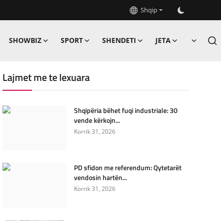
Shqip
SHOWBIZ
SPORT
SHENDETI
JETA
Lajmet me te lexuara
Shqipëria bëhet fuqi industriale: 30
vende kërkojn...
Korrik 31, 2026
PD sfidon me referendum: Qytetarët
vendosin hartën...
Korrik 31, 2026