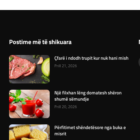
Postime më të shikuara
Çfarë i ndodh trupit kur nuk hani mish
Prill 21, 2026
Një filxhan lëng domatesh shëron
shumë sëmundje
Prill 20, 2026
Përfitimet shëndetësore nga buka e
misrit