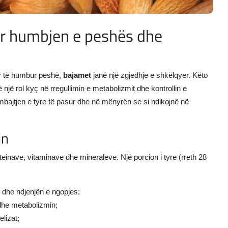
ër humbjen e peshës dhe
ër të humbur peshë,
bajamet
janë një zgjedhje e shkëlqyer. Këto
një rol kyç në rregullimin e metabolizmit dhe kontrollin e
rmbajtjen e tyre të pasur dhe në mënyrën se si ndikojnë në
in
oteinave, vitaminave dhe mineraleve. Një porcion i tyre (rreth 28
 dhe ndjenjën e ngopjes;
dhe metabolizmin;
lizat;