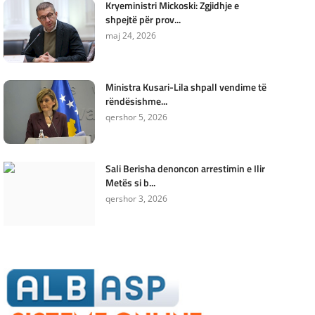
Kryeministri Mickoski: Zgjidhje e
shpejtë për prov...
maj 24, 2026
Ministra Kusari-Lila shpall vendime të
rëndësishme...
qershor 5, 2026
Sali Berisha denoncon arrestimin e Ilir
Metës si b...
qershor 3, 2026