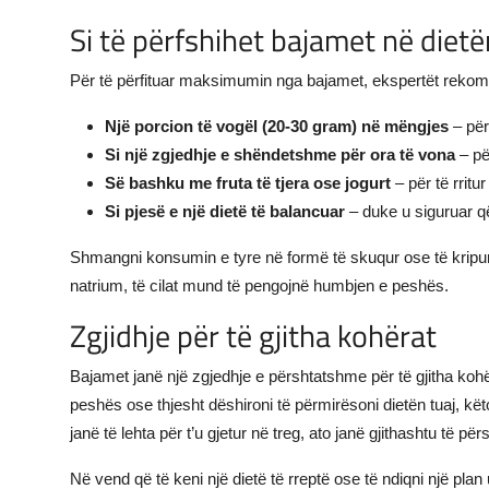
Si të përfshihet bajamet në dietë
Për të përfituar maksimumin nga bajamet, ekspertët reko
Një porcion të vogël (20-30 gram) në mëngjes
– për 
Si një zgjedhje e shëndetshme për ora të vona
– pë
Së bashku me fruta të tjera ose jogurt
– për të rritu
Si pjesë e një dietë të balancuar
– duke u siguruar që
Shmangni konsumin e tyre në formë të skuqur ose të kripur,
natrium, të cilat mund të pengojnë humbjen e peshës.
Zgjidhje për të gjitha kohërat
Bajamet janë një zgjedhje e përshtatshme për të gjitha kohër
peshës ose thjesht dëshironi të përmirësoni dietën tuaj, kë
janë të lehta për t’u gjetur në treg, ato janë gjithashtu të pë
Në vend që të keni një dietë të rreptë ose të ndiqni një plan