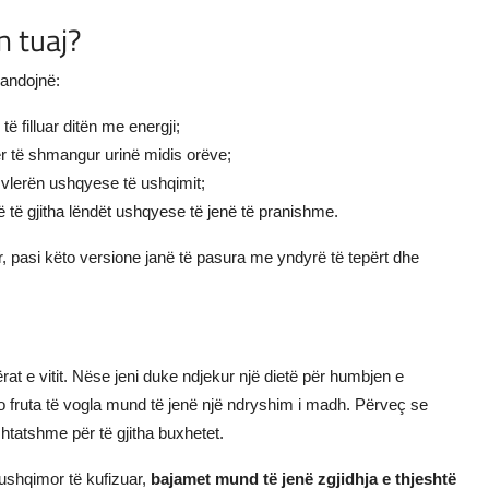
n tuaj?
mandojnë:
të filluar ditën me energji;
r të shmangur urinë midis orëve;
r vlerën ushqyese të ushqimit;
 të gjitha lëndët ushqyese të jenë të pranishme.
 pasi këto versione janë të pasura me yndyrë të tepërt dhe
at e vitit. Nëse jeni duke ndjekur një dietë për humbjen e
to fruta të vogla mund të jenë një ndryshim i madh. Përveç se
rshtatshme për të gjitha buxhetet.
 ushqimor të kufizuar,
bajamet mund të jenë zgjidhja e thjeshtë