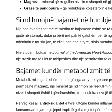
Magnez
– mineral që rregullon nivelin e sheqerit në gj
Grasë të pangopura
– që reduktojnë kolesterolin e k
Si ndihmojnë bajamet në humbje
Një nga avantazhet më të mëdha të bajameve është se
të
gjatë në stomak, duke ju bërë më pak të gatshëm për të ngrë
ndërtimin e muskujve, të cilët, nga ana e tyre, rrisin metabo
Një studim i botuar në
Journal of the American Heart Assoc
një rrezik më të ulët të mbipeshës dhe një përmirësim të 
Bajamet kundër metabolizmit t
Metabolizmi i ngadalshëm është një nga arsyet kryesore 
përmbajnë
magnez
, një mineral që ndihmon në rregullimin 
niveli i sheqerit është i qëndrueshëm, trupi nuk ka nevojë t
Përveç kësaj,
antioksidantët
e tyre luftojnë kundër infla
konsumuar bajame, ju jepni trupit të gjitha mjetet për të f