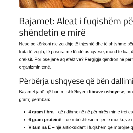
Bajamet: Aleat i fuqishëm p
shëndetin e mirë
Nëse po kërkoni një zgjidhje të thjeshtë dhe të shijshme p
fruta të vogla, të pasura me lëndë ushqyese, mund të luajnë 
oreksit. Por pse janë aq efektive? Përgjigja qëndron në pë
organizmin tonë.
Përbërja ushqyese që bën dallim
Bajamet janë një burim i shkëlqyer i
fibrave ushqyese
, pr
gram) përmban:
4 gram fibra
– që ndihmojnë në përmirësimin e tretjes
6 gram proteinë
– që mbështesin rritjen e muskujve 
Vitamina E
– një antioksidant i fuqishëm që mbrojnë qe