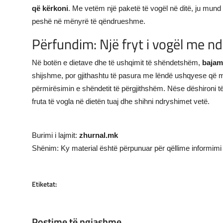
që kërkoni
. Me vetëm një paketë të vogël në ditë, ju mund 
peshë në mënyrë të qëndrueshme.
Përfundim: Një fryt i vogël me n
Në botën e dietave dhe të ushqimit të shëndetshëm,
bajam
shijshme, por gjithashtu të pasura me lëndë ushqyese që 
përmirësimin e shëndetit të përgjithshëm. Nëse dëshironi të bë
fruta të vogla në dietën tuaj dhe shihni ndryshimet vetë.
Burimi i lajmit:
zhurnal.mk
Shënim: Ky material është përpunuar për qëllime informimi 
Etiketat:
Postime të ngjashme