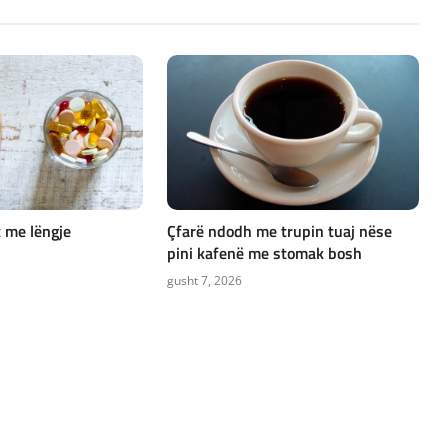
t me lëngje
Çfarë ndodh me trupin tuaj nëse
pini kafenë me stomak bosh
gusht 7, 2026