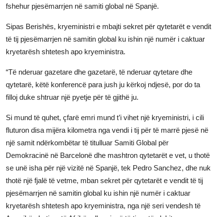
fshehur pjesëmarrjen në samiti global në Spanjë.
JETA
Sipas Berishës, kryeministri e mbajti sekret për qytetarët e vendit
Gallery
të tij pjesëmarrjen në samitin global ku ishin një numër i caktuar
kryetarësh shtetesh apo kryeministra.
Shqip
“Të nderuar gazetare dhe gazetarë, të nderuar qytetare dhe
qytetarë, këtë konferencë para jush ju kërkoj ndjesë, por do ta
filloj duke shtruar një pyetje për të gjithë ju.
Si mund të quhet, çfarë emri mund t’i vihet një kryeministri, i cili
fluturon disa mijëra kilometra nga vendi i tij për të marrë pjesë në
një samit ndërkombëtar të titulluar Samiti Global për
Demokracinë në Barcelonë dhe mashtron qytetarët e vet, u thotë
se unë isha për një vizitë në Spanjë, tek Pedro Sanchez, dhe nuk
thotë një fjalë të vetme, mban sekret për qytetarët e vendit të tij
pjesëmarrjen në samitin global ku ishin një numër i caktuar
kryetarësh shtetesh apo kryeministra, nga një seri vendesh të