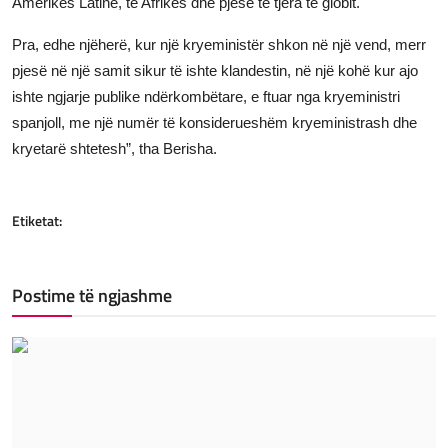
Amerikës Latine, të Afrikës dhe pjesë të tjera të globit.
Pra, edhe njëherë, kur një kryeministër shkon në një vend, merr
pjesë në një samit sikur të ishte klandestin, në një kohë kur ajo
ishte ngjarje publike ndërkombëtare, e ftuar nga kryeministri
spanjoll, me një numër të konsiderueshëm kryeministrash dhe
kryetarë shtetesh”, tha Berisha.
Etiketat:
Postime të ngjashme