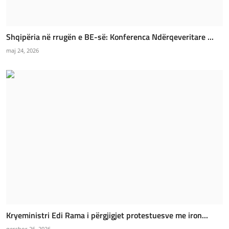
Shqipëria në rrugën e BE-së: Konferenca Ndërqeveritare ...
maj 24, 2026
Kryeministri Edi Rama i përgjigjet protestuesve me iron...
qershor 26, 2026