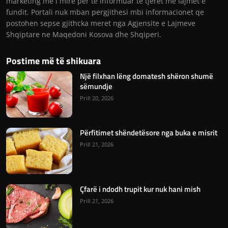
marketing me i mire per te informuar te tjeret me lajmet e
fundit. Portali nuk mban pergjithesi mbi informacionet qe
postohen sepse gjithcka meret nga Agjensite e Lajmeve
Shqiptare ne Maqedoni Kosova dhe Shqiperi.
Postime më të shikuara
Një filxhan lëng domatesh shëron shumë
sëmundje
Prill 20, 2026
Përfitimet shëndetësore nga buka e misrit
Prill 21, 2026
Çfarë i ndodh trupit kur nuk hani mish
Prill 21, 2026