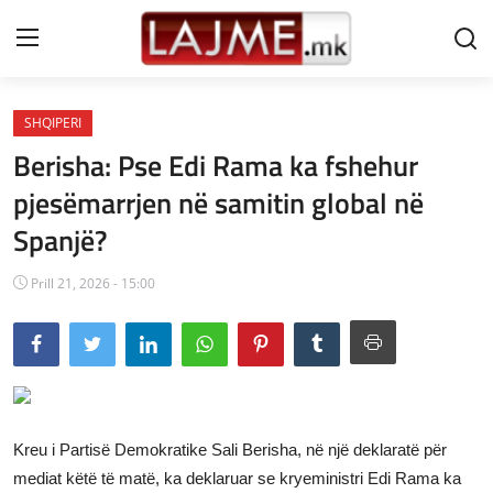
SHQIPERI
Shtëpi
Berisha: Pse Edi Rama ka fshehur
LAJME MAQEDONI
pjesëmarrjen në samitin global në
Spanjë?
SHQIPERI
KOSOVA
Prill 21, 2026 - 15:00
LAJME NGA BOTA
SHOWBIZ
SPORT
Kreu i Partisë Demokratike Sali Berisha, në një deklaratë për
SHENDETI
mediat këtë të matë, ka deklaruar se kryeministri Edi Rama ka