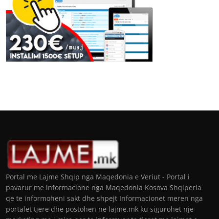
Portal me Lajme Shqip nga Maqedonia e Veriut - Portal i
pavarur me informacione nga Maqedonia Kosova Shqiperia
qe te informoheni sakt dhe shpejt Informacionet meren nga
portalet tjere dhe postohen ne lajme.mk ku sigurohet nje