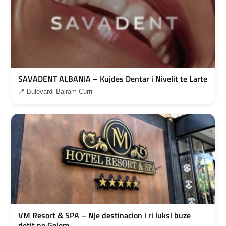
SAVADENT ALBANIA – Kujdes Dentar i Nivelit te Larte
📍 Bulevardi Bajram Curri
VM Resort & SPA – Nje destinacion i ri luksi buze
detit ne Golem