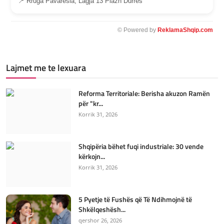
📍 Rruga Pavaresia, Lagja 13 Plazh Durres
© Powered by
ReklamaShqip.com
Lajmet me te lexuara
Reforma Territoriale: Berisha akuzon Ramën
për "kr...
Korrik 31, 2026
Shqipëria bëhet fuqi industriale: 30 vende
kërkojn...
Korrik 31, 2026
5 Pyetje të Fushës që Të Ndihmojnë të
Shkëlqeshësh...
qershor 26, 2026