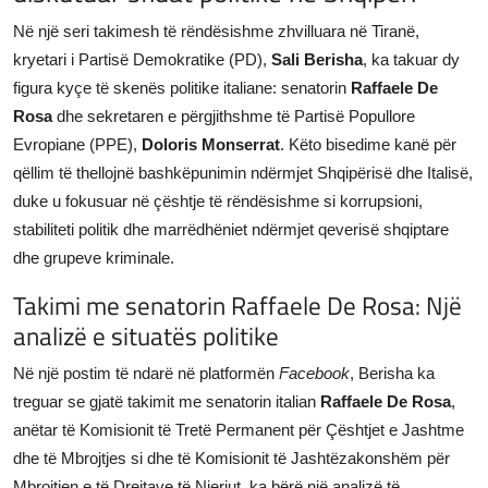
JETA
Në një seri takimesh të rëndësishme zhvilluara në Tiranë,
kryetari i Partisë Demokratike (PD),
Sali Berisha
, ka takuar dy
Gallery
figura kyçe të skenës politike italiane: senatorin
Raffaele De
Rosa
dhe sekretaren e përgjithshme të Partisë Popullore
Shqip
Evropiane (PPE),
Doloris Monserrat
. Këto bisedime kanë për
qëllim të thellojnë bashkëpunimin ndërmjet Shqipërisë dhe Italisë,
duke u fokusuar në çështje të rëndësishme si korrupsioni,
stabiliteti politik dhe marrëdhëniet ndërmjet qeverisë shqiptare
dhe grupeve kriminale.
Takimi me senatorin Raffaele De Rosa: Një
analizë e situatës politike
Në një postim të ndarë në platformën
Facebook
, Berisha ka
treguar se gjatë takimit me senatorin italian
Raffaele De Rosa
,
anëtar të Komisionit të Tretë Permanent për Çështjet e Jashtme
dhe të Mbrojtjes si dhe të Komisionit të Jashtëzakonshëm për
Mbrojtjen e të Drejtave të Njeriut, ka bërë një analizë të