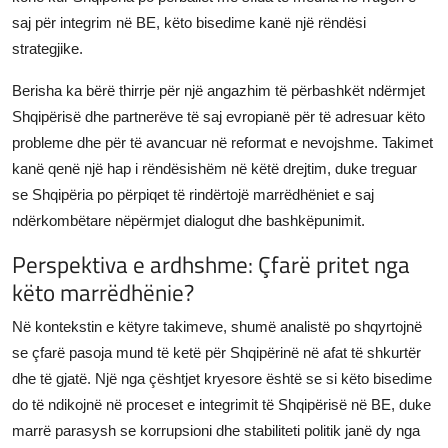
saj për integrim në BE, këto bisedime kanë një rëndësi
strategjike.
Berisha ka bërë thirrje për një angazhim të përbashkët ndërmjet
Shqipërisë dhe partnerëve të saj evropianë për të adresuar këto
probleme dhe për të avancuar në reformat e nevojshme. Takimet
kanë qenë një hap i rëndësishëm në këtë drejtim, duke treguar
se Shqipëria po përpiqet të rindërtojë marrëdhëniet e saj
ndërkombëtare nëpërmjet dialogut dhe bashkëpunimit.
Perspektiva e ardhshme: Çfarë pritet nga
këto marrëdhënie?
Në kontekstin e këtyre takimeve, shumë analistë po shqyrtojnë
se çfarë pasoja mund të ketë për Shqipërinë në afat të shkurtër
dhe të gjatë. Një nga çështjet kryesore është se si këto bisedime
do të ndikojnë në proceset e integrimit të Shqipërisë në BE, duke
marrë parasysh se korrupsioni dhe stabiliteti politik janë dy nga