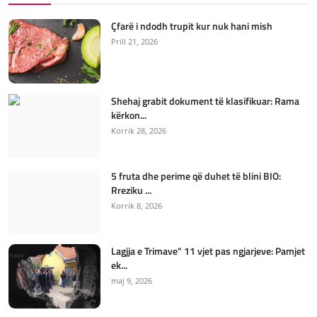
Çfarë i ndodh trupit kur nuk hani mish
Prill 21, 2026
Shehaj grabit dokument të klasifikuar: Rama
kërkon...
Korrik 28, 2026
5 fruta dhe perime që duhet të blini BIO:
Rreziku ...
Korrik 8, 2026
Lagjja e Trimave" 11 vjet pas ngjarjeve: Pamjet
ek...
maj 9, 2026