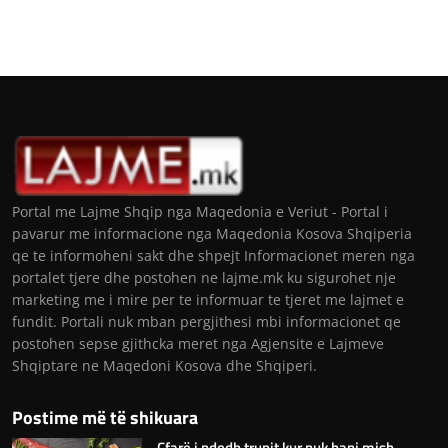
Portal me Lajme Shqip nga Maqedonia e Veriut - Portal i
pavarur me informacione nga Maqedonia Kosova Shqiperia
qe te informoheni sakt dhe shpejt Informacionet meren nga
portalet tjere dhe postohen ne lajme.mk ku sigurohet nje
marketing me i mire per te informuar te tjeret me lajmet e
fundit. Portali nuk mban pergjithesi mbi informacionet qe
postohen sepse gjithcka meret nga Agjensite e Lajmeve
Shqiptare ne Maqedoni Kosova dhe Shqiperi.
Postime më të shikuara
Çfarë i ndodh trupit kur nuk hani mish