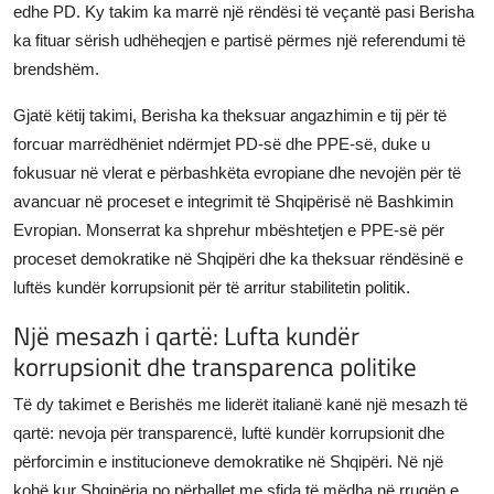
edhe PD. Ky takim ka marrë një rëndësi të veçantë pasi Berisha
ka fituar sërish udhëheqjen e partisë përmes një referendumi të
brendshëm.
Gjatë këtij takimi, Berisha ka theksuar angazhimin e tij për të
forcuar marrëdhëniet ndërmjet PD-së dhe PPE-së, duke u
fokusuar në vlerat e përbashkëta evropiane dhe nevojën për të
avancuar në proceset e integrimit të Shqipërisë në Bashkimin
Evropian. Monserrat ka shprehur mbështetjen e PPE-së për
proceset demokratike në Shqipëri dhe ka theksuar rëndësinë e
luftës kundër korrupsionit për të arritur stabilitetin politik.
Një mesazh i qartë: Lufta kundër
korrupsionit dhe transparenca politike
Të dy takimet e Berishës me liderët italianë kanë një mesazh të
qartë: nevoja për transparencë, luftë kundër korrupsionit dhe
përforcimin e institucioneve demokratike në Shqipëri. Në një
kohë kur Shqipëria po përballet me sfida të mëdha në rrugën e