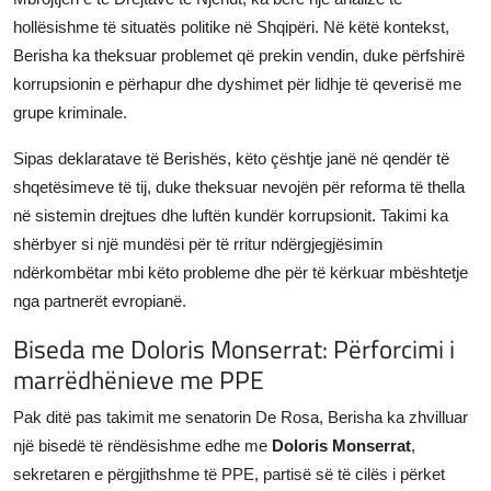
hollësishme të situatës politike në Shqipëri. Në këtë kontekst,
Berisha ka theksuar problemet që prekin vendin, duke përfshirë
korrupsionin e përhapur dhe dyshimet për lidhje të qeverisë me
grupe kriminale.
Sipas deklaratave të Berishës, këto çështje janë në qendër të
shqetësimeve të tij, duke theksuar nevojën për reforma të thella
në sistemin drejtues dhe luftën kundër korrupsionit. Takimi ka
shërbyer si një mundësi për të rritur ndërgjegjësimin
ndërkombëtar mbi këto probleme dhe për të kërkuar mbështetje
nga partnerët evropianë.
Biseda me Doloris Monserrat: Përforcimi i
marrëdhënieve me PPE
Pak ditë pas takimit me senatorin De Rosa, Berisha ka zhvilluar
një bisedë të rëndësishme edhe me
Doloris Monserrat
,
sekretaren e përgjithshme të PPE, partisë së të cilës i përket