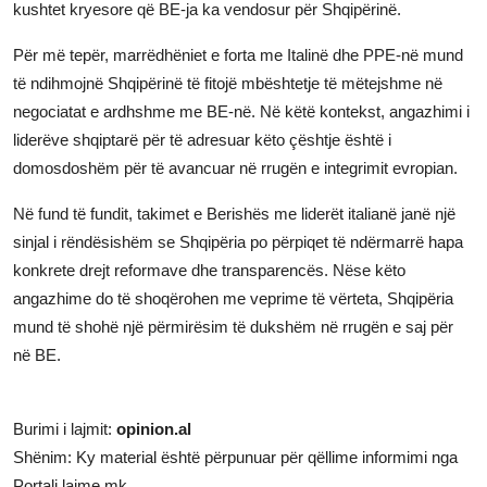
kushtet kryesore që BE-ja ka vendosur për Shqipërinë.
Për më tepër, marrëdhëniet e forta me Italinë dhe PPE-në mund
të ndihmojnë Shqipërinë të fitojë mbështetje të mëtejshme në
negociatat e ardhshme me BE-në. Në këtë kontekst, angazhimi i
liderëve shqiptarë për të adresuar këto çështje është i
domosdoshëm për të avancuar në rrugën e integrimit evropian.
Në fund të fundit, takimet e Berishës me liderët italianë janë një
sinjal i rëndësishëm se Shqipëria po përpiqet të ndërmarrë hapa
konkrete drejt reformave dhe transparencës. Nëse këto
angazhime do të shoqërohen me veprime të vërteta, Shqipëria
mund të shohë një përmirësim të dukshëm në rrugën e saj për
në BE.
Burimi i lajmit:
opinion.al
Shënim: Ky material është përpunuar për qëllime informimi nga
Portali lajme.mk.