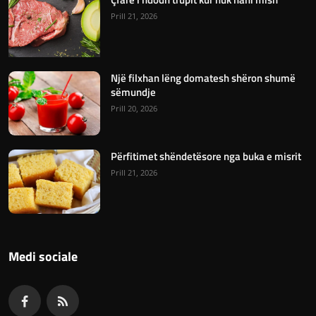
Prill 21, 2026
Një filxhan lëng domatesh shëron shumë
sëmundje
Prill 20, 2026
Përfitimet shëndetësore nga buka e misrit
Prill 21, 2026
Medi sociale