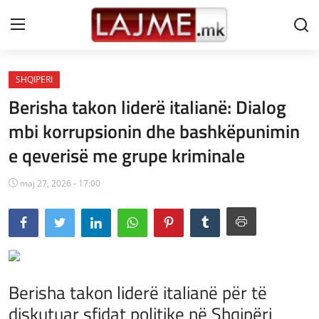
SHQIPERI
Shtëpi
Berisha takon liderë italianë: Dialog
LAJME MAQEDONI
mbi korrupsionin dhe bashkëpunimin
e qeverisë me grupe kriminale
SHQIPERI
KOSOVA
maj 27, 2026 - 17:00
LAJME NGA BOTA
SHOWBIZ
SPORT
Berisha takon liderë italianë për të
diskutuar sfidat politike në Shqipëri
SHENDETI