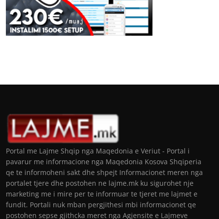
Portal me Lajme Shqip nga Maqedonia e Veriut - Portal i
pavarur me informacione nga Maqedonia Kosova Shqiperia
qe te informoheni sakt dhe shpejt Informacionet meren nga
portalet tjere dhe postohen ne lajme.mk ku sigurohet nje
marketing me i mire per te informuar te tjeret me lajmet e
fundit. Portali nuk mban pergjithesi mbi informacionet qe
postohen sepse gjithcka meret nga Agjensite e Lajmeve