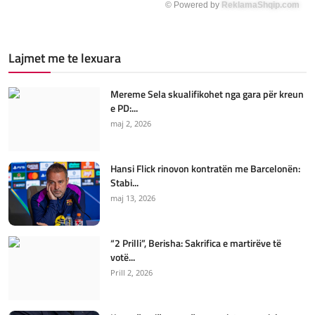
© Powered by
ReklamaShqip.com
Lajmet me te lexuara
Mereme Sela skualifikohet nga gara për kreun
e PD:...
maj 2, 2026
Hansi Flick rinovon kontratën me Barcelonën:
Stabi...
maj 13, 2026
“2 Prilli”, Berisha: Sakrifica e martirëve të
votë...
Prill 2, 2026