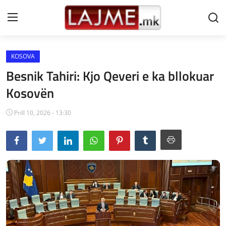
KOSOVA
Shtëpi
Besnik Tahiri: Kjo Qeveri e ka bllokuar
LAJME MAQEDONI
Kosovën
SHQIPERI
Prill 10, 2026 - 13:30
KOSOVA
LAJME NGA BOTA
SHOWBIZ
SPORT
SHENDETI