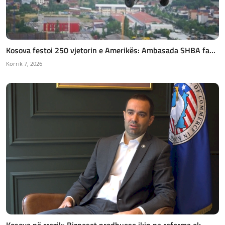
Kosova festoi 250 vjetorin e Amerikës: Ambasada SHBA fa...
Korrik 7, 2026
Kosova në rrezik: Bizneset prodhuese ikin pa reforma ek...