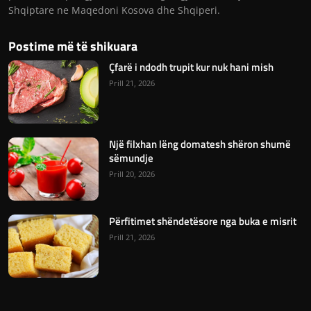
Shqiptare ne Maqedoni Kosova dhe Shqiperi.
Postime më të shikuara
Çfarë i ndodh trupit kur nuk hani mish
Prill 21, 2026
Një filxhan lëng domatesh shëron shumë
sëmundje
Prill 20, 2026
Përfitimet shëndetësore nga buka e misrit
Prill 21, 2026