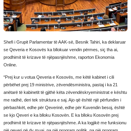
JETA
Gallery
Shqip
Shefi i Grupit Parlamentar të AAK-së, Besnik Tahiri, ka deklaruar
se Qeveria e Kosovës ka bllokuar vendin përmes, siç tha ai,
prodhimit të krizave të njëpasnjëshme, raporton Ekonomia
Online.
“Prej kur u votua Qeveria e Kosovës, me këtë kabinet i cili
përbëhet prej 19 ministrive, zëvendësministra, pastaj i ka 21
anëtarë të kabinetit të gjithë këta zëvendëskryeministrat e kështu
me radhë, deri tek struktura e saj. Ajo që është një përfundim i
përbashkët, edhe për Qeverinë, edhe për Kuvendin besoj, është
se kjo Qeveri e ka blloku Kosovën. E ka blloku Kosovën prej
prodhimit të krizave të njëpasnjëshme. A ka logjikë me funksionu
një qeveri që dy muaj, pa një program politik, pa një program