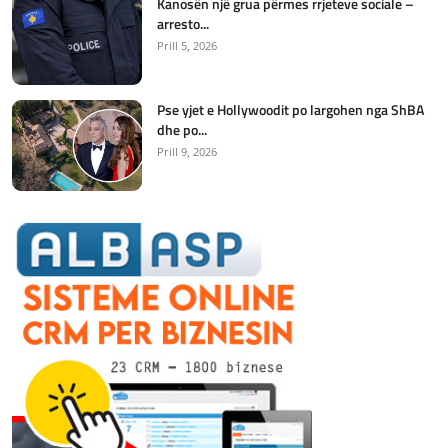
Kanosën një grua përmes rrjeteve sociale –
arresto...
Prill 5, 2026
Pse yjet e Hollywoodit po largohen nga ShBA
dhe po...
Prill 9, 2026