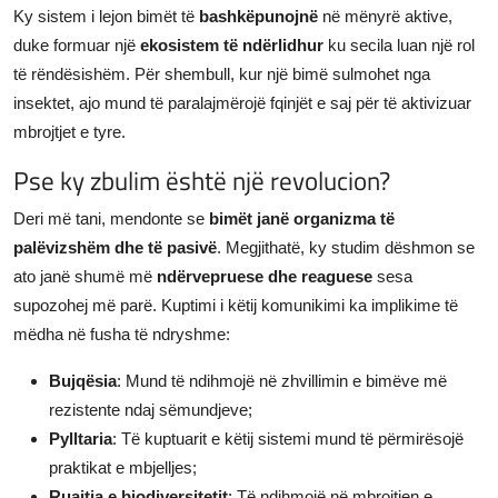
Ky sistem i lejon bimët të
bashkëpunojnë
në mënyrë aktive,
duke formuar një
ekosistem të ndërlidhur
ku secila luan një rol
të rëndësishëm. Për shembull, kur një bimë sulmohet nga
insektet, ajo mund të paralajmërojë fqinjët e saj për të aktivizuar
mbrojtjet e tyre.
Pse ky zbulim është një revolucion?
Deri më tani, mendonte se
bimët janë organizma të
palëvizshëm dhe të pasivë
. Megjithatë, ky studim dëshmon se
ato janë shumë më
ndërvepruese dhe reaguese
sesa
supozohej më parë. Kuptimi i këtij komunikimi ka implikime të
mëdha në fusha të ndryshme:
Bujqësia
: Mund të ndihmojë në zhvillimin e bimëve më
rezistente ndaj sëmundjeve;
Pylltaria
: Të kuptuarit e këtij sistemi mund të përmirësojë
praktikat e mbjelljes;
Ruajtja e biodiversitetit
: Të ndihmojë në mbrojtjen e