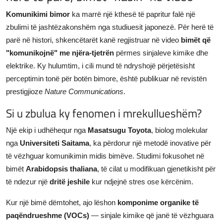
JETA
Komunikimi bimor
ka marrë një kthesë të papritur falë një
zbulimi të jashtëzakonshëm nga studiuesit japonezë. Për herë të
Gallery
parë në histori, shkencëtarët kanë regjistruar në video
bimët që
"komunikojnë" me njëra-tjetrën
përmes sinjaleve kimike dhe
Shqip
elektrike. Ky hulumtim, i cili mund të ndryshojë përjetësisht
perceptimin tonë për botën bimore, është publikuar në revistën
prestigjioze
Nature Communications
.
Si u zbulua ky fenomen i mrekullueshëm?
Një ekip i udhëhequr nga
Masatsugu Toyota
, biolog molekular
nga
Universiteti Saitama
, ka përdorur një metodë inovative për
të vëzhguar komunikimin midis bimëve. Studimi fokusohet në
bimët
Arabidopsis thaliana
, të cilat u modifikuan gjenetikisht për
të ndezur një
dritë jeshile
kur ndjejnë stres ose kërcënim.
Kur një bimë dëmtohet, ajo lëshon
komponime organike të
paqëndrueshme (VOCs)
— sinjale kimike që janë të vëzhguara