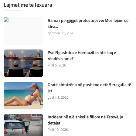
Lajmet me te lexuara
Rama i përgjigjet protestuesve: Mos lejoni që
idea...
qershor 21, 2026
Pse Ngushtica e Hormuzit është kaq e
rëndësishme?
Prill 5, 2026
Gratë shtatzëna në pushime deti: 5 rregulla të
jet...
gusht 1, 2026
Incident në një shkollë fillore në Tetovë, ja
detajet
Prill 19, 2026