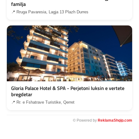
familja
📍 Rruga Pavaresia, Lagja 13 Plazh Durres
Gloria Palace Hotel & SPA - Perjetoni luksin e vertete
bregdetar
📍 Rr. e Fshatrave Turistike, Qerret
© Powered by
ReklamaShqip.com