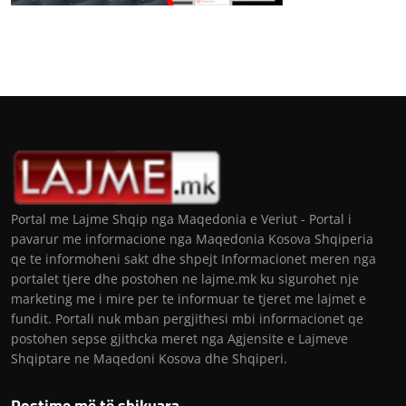
Portal me Lajme Shqip nga Maqedonia e Veriut - Portal i
pavarur me informacione nga Maqedonia Kosova Shqiperia
qe te informoheni sakt dhe shpejt Informacionet meren nga
portalet tjere dhe postohen ne lajme.mk ku sigurohet nje
marketing me i mire per te informuar te tjeret me lajmet e
fundit. Portali nuk mban pergjithesi mbi informacionet qe
postohen sepse gjithcka meret nga Agjensite e Lajmeve
Shqiptare ne Maqedoni Kosova dhe Shqiperi.
Postime më të shikuara