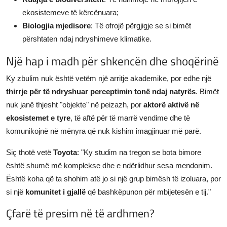
ekosistemeve të kërcënuara;
Biologjia mjedisore
: Të ofrojë përgjigje se si bimët
përshtaten ndaj ndryshimeve klimatike.
Një hap i madh për shkencën dhe shoqërinë
Ky zbulim nuk është vetëm një arritje akademike, por edhe një
thirrje për të ndryshuar perceptimin tonë ndaj natyrës
. Bimët
nuk janë thjesht "objekte" në peizazh, por
aktorë aktivë në
ekosistemet e tyre
, të aftë për të marrë vendime dhe të
komunikojnë në mënyra që nuk kishim imagjinuar më parë.
Siç thotë vetë
Toyota
: "Ky studim na tregon se bota bimore
është shumë më komplekse dhe e ndërlidhur sesa mendonim.
Është koha që ta shohim atë jo si një grup bimësh të izoluara, por
si një
komunitet i gjallë
që bashkëpunon për mbijetesën e tij."
Çfarë të presim në të ardhmen?