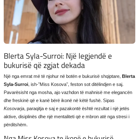
JETA
Gallery
Shqip
Blerta Syla-Surroi: Një legjendë e
bukurisë që zgjat dekada
Një nga emrat më të njohur në botën e bukurisë shqiptare,
Blerta
Syla-Surroi
, ish-"Miss Kosova", feston sot ditëlindjen e saj.
Pavarësisht nga mosha, ajo vazhdon të mahnisë me elegancën
dhe freskinë që e kanë bërë ikonë në këtë fushë. Sipas
Kosovarja
, paraqitja e saj e pazakontë është rezultat i një jetës
aktive, disiplinës dhe një mentaliteti që e mbron atë nga stresi i
përditshëm.
Nga Miss Kosova te ikonë e bukurisë