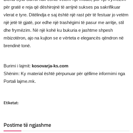
për gratë e reja që dëshirojnë të arrijnë sukses pa sakrifikuar
vlerat e tyre. Ditëlindja e saj është një rast për të festuar jo vetëm
një jetë të gjatë, por edhe një trashëgimi të pasur me arritje, stil
dhe frymëzim. Në një kohë ku bukuria e jashtme shpesh
mbizotëron, ajo na kujton se e vërteta e elegancës qëndron në
brendinë tonë.
Burimi i lajmit:
kosovarja-ks.com
Shënim: Ky material është përpunuar për qëllime informimi nga
Portali lajme.mk.
Etiketat:
Postime të ngjashme