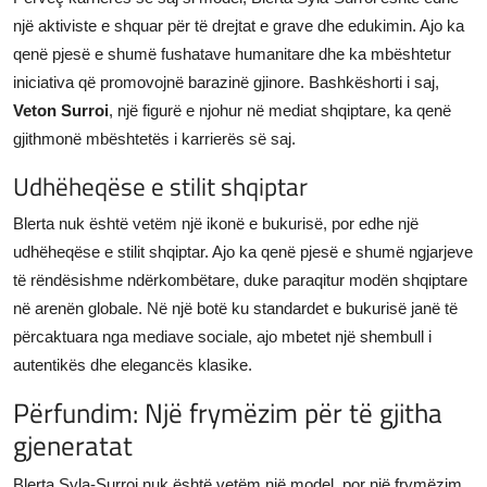
një aktiviste e shquar për të drejtat e grave dhe edukimin. Ajo ka
qenë pjesë e shumë fushatave humanitare dhe ka mbështetur
iniciativa që promovojnë barazinë gjinore. Bashkëshorti i saj,
Veton Surroi
, një figurë e njohur në mediat shqiptare, ka qenë
gjithmonë mbështetës i karrierës së saj.
Udhëheqëse e stilit shqiptar
Blerta nuk është vetëm një ikonë e bukurisë, por edhe një
udhëheqëse e stilit shqiptar. Ajo ka qenë pjesë e shumë ngjarjeve
të rëndësishme ndërkombëtare, duke paraqitur modën shqiptare
në arenën globale. Në një botë ku standardet e bukurisë janë të
përcaktuara nga mediave sociale, ajo mbetet një shembull i
autentikës dhe elegancës klasike.
Përfundim: Një frymëzim për të gjitha
gjeneratat
Blerta Syla-Surroi nuk është vetëm një model, por një frymëzim