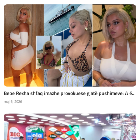
Bebe Rexha shfaq imazhe provokuese gjatë pushimeve: A ë...
maj 6, 2026