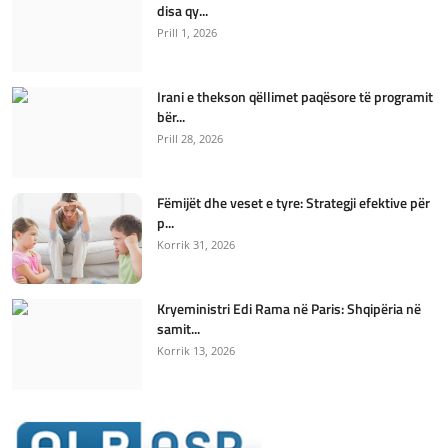
disa qy...
Prill 1, 2026
Irani e thekson qëllimet paqësore të programit
bër...
Prill 28, 2026
Fëmijët dhe veset e tyre: Strategji efektive për
p...
Korrik 31, 2026
Kryeministri Edi Rama në Paris: Shqipëria në
samit...
Korrik 13, 2026