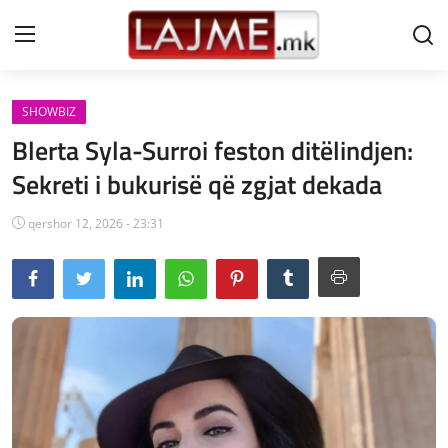
SHOWBIZ
Shtëpi
Blerta Syla-Surroi feston ditëlindjen:
LAJME MAQEDONI
Sekreti i bukurisë që zgjat dekada
SHQIPERI
qershor 12, 2026 - 23:31
KOSOVA
LAJME NGA BOTA
SHOWBIZ
SPORT
SHENDETI