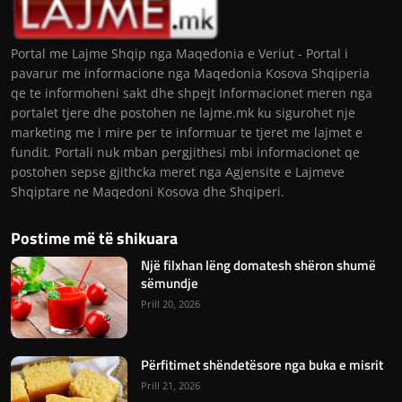
Portal me Lajme Shqip nga Maqedonia e Veriut - Portal i
pavarur me informacione nga Maqedonia Kosova Shqiperia
qe te informoheni sakt dhe shpejt Informacionet meren nga
portalet tjere dhe postohen ne lajme.mk ku sigurohet nje
marketing me i mire per te informuar te tjeret me lajmet e
fundit. Portali nuk mban pergjithesi mbi informacionet qe
postohen sepse gjithcka meret nga Agjensite e Lajmeve
Shqiptare ne Maqedoni Kosova dhe Shqiperi.
Postime më të shikuara
Një filxhan lëng domatesh shëron shumë
sëmundje
Prill 20, 2026
Përfitimet shëndetësore nga buka e misrit
Prill 21, 2026