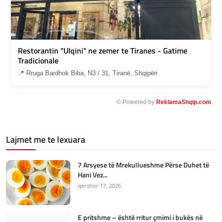
Restorantin "Ulqini" ne zemer te Tiranes - Gatime
Tradicionale
📍 Rruga Bardhok Biba, N3 / 31, Tiranë, Shqipëri
© Powered by
ReklamaShqip.com
Lajmet me te lexuara
7 Arsyese të Mrekullueshme Përse Duhet të
Hani Vez...
qershor 17, 2026
E pritshme – është rritur çmimi i bukës në