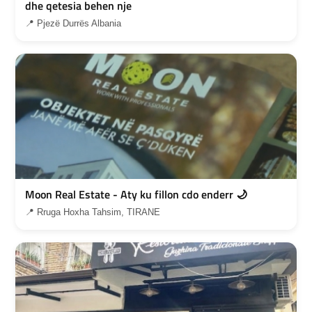
dhe qetesia behen nje
📍 Pjezë Durrës Albania
Moon Real Estate - Aty ku fillon cdo enderr 🌙
📍 Rruga Hoxha Tahsim, TIRANE