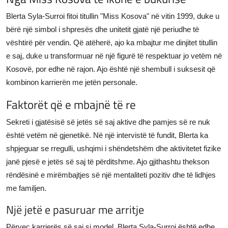
Blerta Syla-Surroi fitoi titullin "Miss Kosova" në vitin 1999, duke u
bërë një simbol i shpresës dhe unitetit gjatë një periudhe të
vështirë për vendin. Që atëherë, ajo ka mbajtur me dinjitet titullin
e saj, duke u transformuar në një figurë të respektuar jo vetëm në
Kosovë, por edhe në rajon. Ajo është një shembull i suksesit që
kombinon karrierën me jetën personale.
Faktorët që e mbajnë të re
Sekreti i gjatësisë së jetës së saj aktive dhe pamjes së re nuk
është vetëm në gjenetikë. Në një intervistë të fundit, Blerta ka
shpjeguar se rregulli, ushqimi i shëndetshëm dhe aktivitetet fizike
janë pjesë e jetës së saj të përditshme. Ajo gjithashtu thekson
rëndësinë e mirëmbajtjes së një mentaliteti pozitiv dhe të lidhjes
me familjen.
Një jetë e pasuruar me arritje
Përveç karrierës së saj si model, Blerta Syla-Surroi është edhe