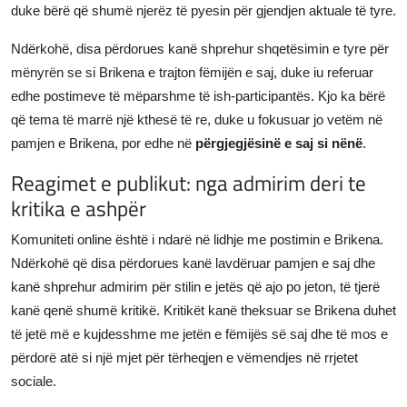
duke bërë që shumë njerëz të pyesin për gjendjen aktuale të tyre.
Ndërkohë, disa përdorues kanë shprehur shqetësimin e tyre për
mënyrën se si Brikena e trajton fëmijën e saj, duke iu referuar
edhe postimeve të mëparshme të ish-participantës. Kjo ka bërë
që tema të marrë një kthesë të re, duke u fokusuar jo vetëm në
pamjen e Brikena, por edhe në
përgjegjësinë e saj si nënë
.
Reagimet e publikut: nga admirim deri te
kritika e ashpër
Komuniteti online është i ndarë në lidhje me postimin e Brikena.
Ndërkohë që disa përdorues kanë lavdëruar pamjen e saj dhe
kanë shprehur admirim për stilin e jetës që ajo po jeton, të tjerë
kanë qenë shumë kritikë. Kritikët kanë theksuar se Brikena duhet
të jetë më e kujdesshme me jetën e fëmijës së saj dhe të mos e
përdorë atë si një mjet për tërheqjen e vëmendjes në rrjetet
sociale.