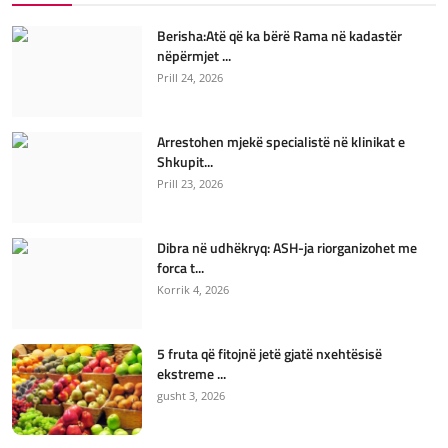
Berisha:Atë që ka bërë Rama në kadastër
nëpërmjet ...
Prill 24, 2026
Arrestohen mjekë specialistë në klinikat e
Shkupit...
Prill 23, 2026
Dibra në udhëkryq: ASH-ja riorganizohet me
forca t...
Korrik 4, 2026
5 fruta që fitojnë jetë gjatë nxehtësisë
ekstreme ...
gusht 3, 2026