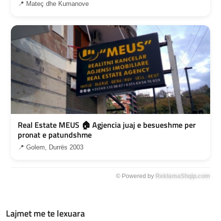
📍 Mateç dhe Kumanove
Real Estate MEUS 🏠 Agjencia juaj e besueshme per
pronat e patundshme
📍 Golem, Durrës 2003
© Powered by
ReklamaShqip.com
Lajmet me te lexuara