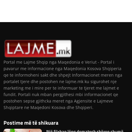
Portal me Lajme Shqip nga Maqedonia e Veriut - Portal i
pavarur me informacione nga Maqedonia Kosova Shqiperia
qe te informoheni sakt dhe shpejt Informacionet meren nga
portalet tjere dhe postohen ne lajme.mk ku sigurohet nje
marketing me i mire per te informuar te tjeret me lajmet e
fundit. Portali nuk mban pergjithesi mbi informacionet qe
postohen sepse gjithcka meret nga Agjensite e Lajmeve
Shqiptare ne Maqedoni Kosova dhe Shqiperi.
Postime më të shikuara
Një filxhan lëng domatesh shëron shumë