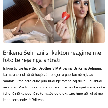
JETA
Gallery
Shqip
Brikena Selmani shkakton reagime me
foto të reja nga shtrati
Ish-participantja e
Big Brother VIP Albania
,
Brikena Selmani
,
ka nisur sërish të tërheqë vëmendjen e publikut në
rrjetet
sociale
, këtë herë duke publikuar një foto të saj duke u pushuar
në shtrat. Postimi ka nxitur shumë komente dhe spekulime, duke
i dhënë një kthesë të re
tematës së diskutueshme
që lidhet me
jetën personale të Brikena.