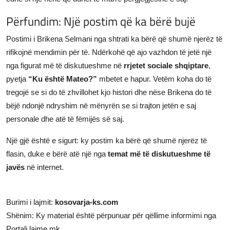
Përfundim: Një postim që ka bërë bujë
Postimi i Brikena Selmani nga shtrati ka bërë që shumë njerëz të
rifikojnë mendimin për të. Ndërkohë që ajo vazhdon të jetë një
nga figurat më të diskutueshme në
rrjetet sociale shqiptare
,
pyetja
“Ku është Mateo?”
mbetet e hapur. Vetëm koha do të
tregojë se si do të zhvillohet kjo histori dhe nëse Brikena do të
bëjë ndonjë ndryshim në mënyrën se si trajton jetën e saj
personale dhe atë të fëmijës së saj.
Një gjë është e sigurt: ky postim ka bërë që shumë njerëz të
flasin, duke e bërë atë një nga
temat më të diskutueshme të
javës
në internet.
Burimi i lajmit:
kosovarja-ks.com
Shënim: Ky material është përpunuar për qëllime informimi nga
Portali lajme.mk.