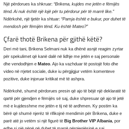
Një përdorues ka shkruar:
“Brikena, kujdes me jetën e fëmijës
tënd. Ai nuk është një lojë për tu përdorur për të marrë like.”
Ndërkohë, një tjetër ka shtuar:
“Pamja është e bukur, por duhet të
mendosh për fëmijën tënd. Ku është Mateo?”
Çfarë thotë Brikena për gjithë këtë?
Deri më tani, Brikena Selmani nuk ka dhënë asnjë reagim zyrtar
për spekulimet që kanë dalë në lidhje me jetën e saj personale
dhe vendodhjen e
Mateo
. Ajo ka vazhduar të postojë foto dhe
video në rrjetet sociale, duke iu përgjigjur vetëm komenteve
pozitive, duke injoruar kritikat më të ashpra.
Ndërkohë, shumë përdorues presin që ajo të bëjë një deklaratë të
qartë për gjendjen e fëmijës së saj, duke shpresuar që ajo të jetë
më e kujdesshme me jetën e tij në të ardhmen. Ky postim ka
bërë që shumë njerëz të rifikojnë mendimin për Brikena, duke e
parë atë jo vetëm si një figurë të
Big Brother VIP Albania
, por
edhe si një nënë që duhet të marrë përgjegjësinë e saj.