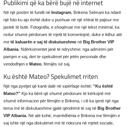
Publikimi që ka bërë bujë në internet
Në një postim të fundit në
Instagram
, Brikena Selmani ka ndarë
një foto ku ajo është duke u pushuar në një shtrat të pajisur me
jastek të butë. Fotografia, e shoqëruar me një tekst minimal, ka
nxitur shumë përdorues të rrjetit të komentojnë, duke e lidhur atë
me
të kaluarën e saj të diskutueshme
në
Big Brother VIP
Albania
. Ndërkomentet janë të ndryshme: nga admirimi për
pamjen e saj, deri te spekulimet për jetën personale dhe
vendodhjen e
Mateo
, fëmijës së saj.
Ku është Mateo? Spekulimet rriten
Një nga pyetjet që kanë dalë në sipërfaqe është:
“Ku është
Mateo?”
Kjo ka bërë që shumë përdorues të kërkojnë më
shumë informacion për fëmijën e Brikena, i cili ka qenë një nga
tema më të diskutueshme gjatë qëndrimit të saj në
Big Brother
VIP Albania
. Në atë kohë, marrëdhënia e Brikena me fëmijën e
saj ishte një nga diskutimet më të ndezura në rrjetet sociale,