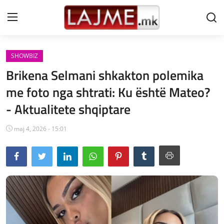
SHOWBIZ
Shtëpi
Brikena Selmani shkakton polemika
LAJME MAQEDONI
me foto nga shtrati: Ku është Mateo?
- Aktualitete shqiptare
SHQIPERI
KOSOVA
maj 4, 2026 - 15:01
LAJME NGA BOTA
SHOWBIZ
SPORT
SHENDETI