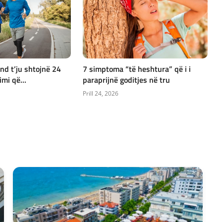
d t’ju shtojnë 24
7 simptoma “të heshtura” që i i
imi që...
paraprijnë goditjes në tru
Prill 24, 2026