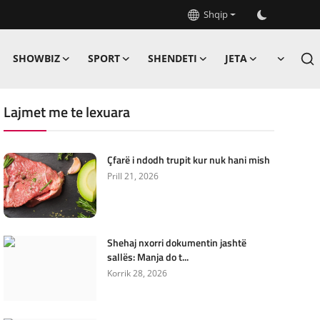
Shqip
SHOWBIZ
SPORT
SHENDETI
JETA
Lajmet me te lexuara
Çfarë i ndodh trupit kur nuk hani mish
Prill 21, 2026
Shehaj nxorri dokumentin jashtë
sallës: Manja do t...
Korrik 28, 2026