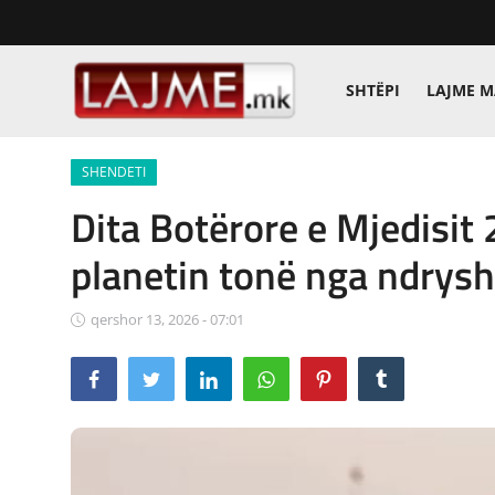
SHTËPI
LAJME 
Shtëpi
SHENDETI
LAJME MAQEDONI
Dita Botërore e Mjedisit
SHQIPERI
planetin tonë nga ndrysh
KOSOVA
qershor 13, 2026 - 07:01
LAJME NGA BOTA
SHOWBIZ
SPORT
SHENDETI