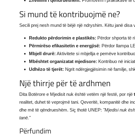
Zhvillimi i qëndrueshëm:
Promovimi i praktikave të q
Si mund të kontribuojmë ne?
Secili prej nesh mund të bëjë një ndryshim. Këtu janë disa
Redukto përdorimin e plastikës:
Përdor shporta të 
Përmirëso efikasitetin e energjisë:
Përdor llampa LED
Mbjell drurë:
Aktivitete si mbjellja e pemëve kontribuoj
Mbështet organizatat mjedisore:
Kontribuo në inicia
Udhëzo të tjerët:
Ngrit ndërgjegjësimin në familje, sh
Një thirrje për të ardhmen
Dita Botërore e Mjedisit nuk është vetëm një festë, por një
realitet, duhet të veprojmë tani. Qeveritë, kompanitë dhe ind
dhe më të qëndrueshëm. Siç thotë UNEP:
"Mjedisi nuk ësh
tanë."
Përfundim