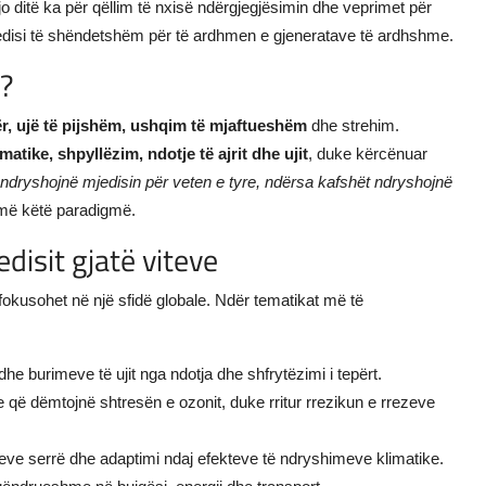
ditë ka për qëllim të nxisë ndërgjegjësimin dhe veprimet për
mjedisi të shëndetshëm për të ardhmen e gjeneratave të ardhshme.
ë?
ër, ujë të pijshëm, ushqim të mjaftueshëm
dhe strehim.
atike, shpyllëzim, ndotje të ajrit dhe ujit
, duke kërcënuar
 ndryshojnë mjedisin për veten e tyre, ndërsa kafshët ndryshojnë
jmë këtë paradigmë.
disit gjatë viteve
 fokusohet në një sfidë globale. Ndër tematikat më të
dhe burimeve të ujit nga ndotja dhe shfrytëzimi i tepërt.
që dëmtojnë shtresën e ozonit, duke rritur rrezikun e rrezeve
ve serrë dhe adaptimi ndaj efekteve të ndryshimeve klimatike.