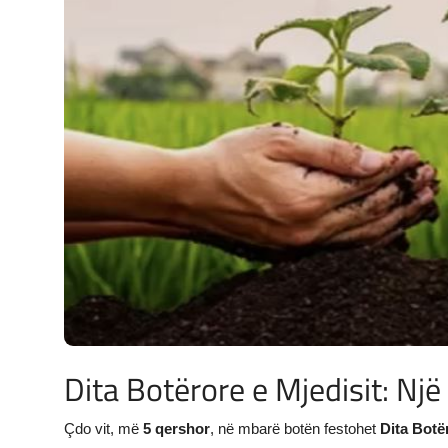
JETA
Gallery
Shqip
Dita Botërore e Mjedisit: Një
Çdo vit, më
5 qershor
, në mbarë botën festohet
Dita Botë