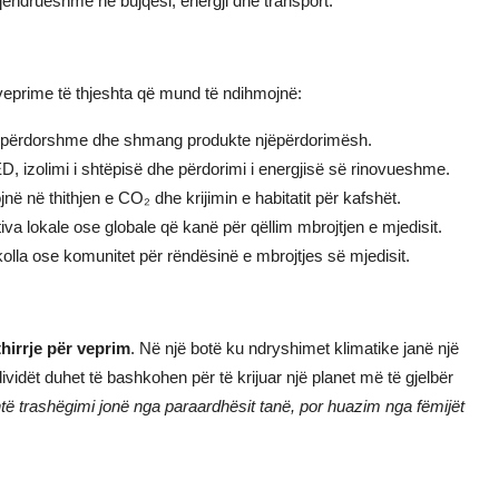
ëndrueshme në bujqësi, energji dhe transport.
 veprime të thjeshta që mund të ndihmojnë:
ripërdorshme dhe shmang produkte njëpërdorimësh.
, izolimi i shtëpisë dhe përdorimi i energjisë së rinovueshme.
në në thithjen e CO₂ dhe krijimin e habitatit për kafshët.
tiva lokale ose globale që kanë për qëllim mbrojtjen e mjedisit.
kolla ose komunitet për rëndësinë e mbrojtjes së mjedisit.
thirrje për veprim
. Në një botë ku ndryshimet klimatike janë një
ividët duhet të bashkohen për të krijuar një planet më të gjelbër
të trashëgimi jonë nga paraardhësit tanë, por huazim nga fëmijët