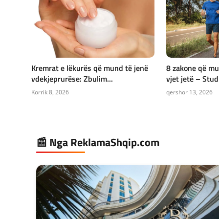
Kremrat e lëkurës që mund të jenë
8 zakone që mun
vdekjeprurëse: Zbulim...
vjet jetë – Stud
Korrik 8, 2026
qershor 13, 2026
📰 Nga ReklamaShqip.com