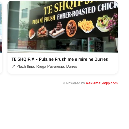
TE SHQIPJA - Pula ne Prush me e mire ne Durres
📍 Plazh Iliria, Rruga Pavarësia, Durrës
© Powered by
ReklamaShqip.com