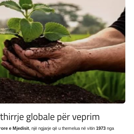
 thirrje globale për veprim
rore e Mjedisit
, një ngjarje që u themelua në vitin
1973
nga