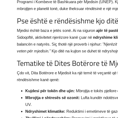
Programi i Kombeve të Bashkuara për Mjedisin (UNEP). Kjo 
mbrojtjen e planetit tonë, duke theksuar rëndësinë e një 
Pse është e rëndësishme kjo dit
Mjedisi është baza e jetës sonë. Ai na siguron
ajër të past
Sidoqoftë, aktivitetet njerëzore kanë çuar në
ndryshime klim
balancën e natyrës. Siç thotë një proverb i njohur:
"Njerëzit
veten për mjedisin."
Kjo ditë na kujton se duhet të ndrysho
Tematike të Dites Botërore të Mje
Çdo vit, Dita Botërore e Mjedisit ka një temë të veçantë që
rëndësishme kanë qenë:
Kujdesi për tokën dhe ujin:
Mbrojtja e tokës pjellore 
Mbrojtja e shtresës së ozonit:
Lufta kundër ndotësve 
UV.
Ndryshimet klimatike:
Reduktimi i emetimeve të gaze