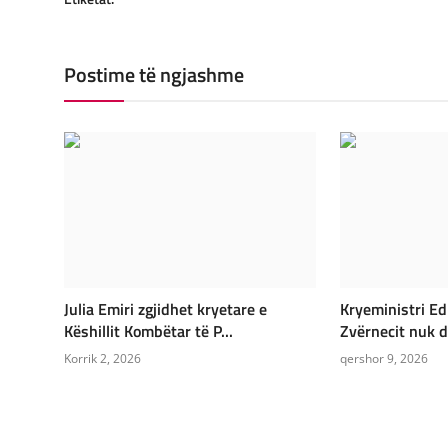
Postime të ngjashme
Julia Emiri zgjidhet kryetare e
Kryeministri Edi
Këshillit Kombëtar të P...
Zvërnecit nuk do
Korrik 2, 2026
qershor 9, 2026