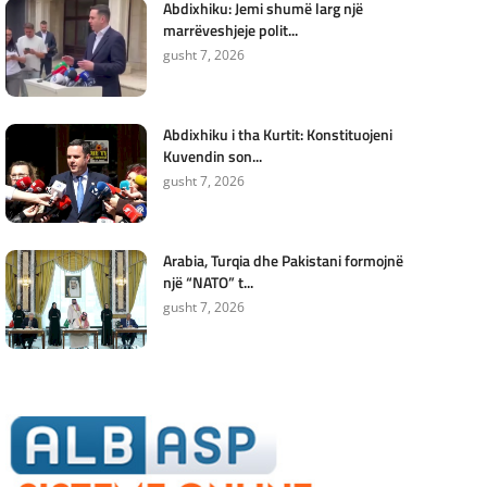
Abdixhiku: Jemi shumë larg një
marrëveshjeje polit...
gusht 7, 2026
Abdixhiku i tha Kurtit: Konstituojeni
Kuvendin son...
gusht 7, 2026
Arabia, Turqia dhe Pakistani formojnë
një “NATO” t...
gusht 7, 2026