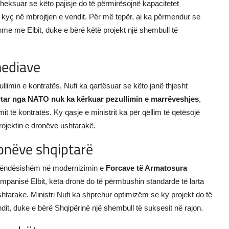
a theksuar se këto pajisje do të përmirësojnë kapacitetet
t kyç në mbrojtjen e vendit. Për më tepër, ai ka përmendur se
hme me Elbit, duke e bërë këtë projekt një shembull të
mediave
limin e kontratës, Nufi ka qartësuar se këto janë thjesht
tar nga NATO nuk ka kërkuar pezullimin e marrëveshjes
,
imit të kontratës. Ky qasje e ministrit ka për qëllim të qetësojë
projektin e dronëve ushtarakë.
onëve shqiptarë
ë rëndësishëm në modernizimin e
Forcave të Armatosura
mpanisë Elbit, këta dronë do të përmbushin standarde të larta
tarake. Ministri Nufi ka shprehur optimizëm se ky projekt do të
dit, duke e bërë Shqipërinë një shembull të suksesit në rajon.