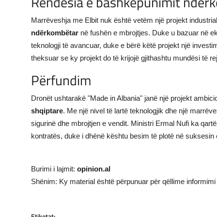
Rëndësia e bashkëpunimit ndër
Marrëveshja me Elbit nuk është vetëm një projekt industria
ndërkombëtar
në fushën e mbrojtjes. Duke u bazuar në ek
teknologji të avancuar, duke e bërë këtë projekt një invest
theksuar se ky projekt do të krijojë gjithashtu mundësi të rej
Përfundim
Dronët ushtarakë "Made in Albania" janë një projekt ambici
shqiptare
. Me një nivel të lartë teknologjik dhe një marrëv
sigurinë dhe mbrojtjen e vendit. Ministri Ermal Nufi ka qa
kontratës, duke i dhënë kështu besim të plotë në suksesin e 
Burimi i lajmit:
opinion.al
Shënim: Ky material është përpunuar për qëllime informimi 
Etiketat: