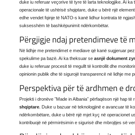
duke iu referuar veçorive të tyre të larta teknologjike. Ai k
operacionale të ushtrisë shqiptare, duke u bërë një elemen
edhe vendet fqinje të NATO-s kanë lidhur kontrata të ngjas
suksesshëm të bashkëpunimit ndërkombëtar.
Përgjigje ndaj pretendimeve të 
Në lidhje me pretendimet e mediave që kanë sugjeruar pezul
spekulime pa bazë. Ai ka theksuar se
asnjë dokument zyr
duke iu referuar procesit të rregullt të kontrollit dhe monitor
opinionin publik dhe të sigurojë transparencë në lidhje me 
Perspektiva për të ardhmen e dr
Projekti i dronëve "Made in Albania" përfaqëson një hap t
shqiptare
. Duke u bazuar në teknologjinë e avancuar të ko
ndërkombëtare, duke u bërë një mjet kyç në operacionet ush
kontribuojë në përmirësimin e sigurisë dhe mbrojtjes së ven