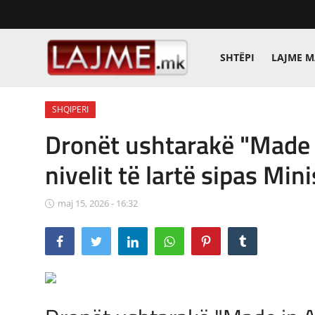
SHTËPI
LAJME 
Shtëpi
SHQIPERI
LAJME MAQEDONI
Dronët ushtarakë "Made i
SHQIPERI
nivelit të lartë sipas Mini
KOSOVA
maj 15, 2026 - 16:32
LAJME NGA BOTA
SHOWBIZ
SPORT
SHENDETI