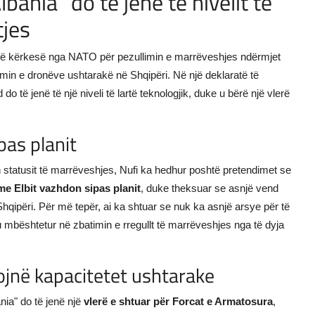
ania" do të jenë të nivelit të
tjes
asnjë kërkesë nga NATO për pezullimin e marrëveshjes ndërmjet
min e dronëve ushtarakë në Shqipëri. Në një deklaratë të
 të jenë të një niveli të lartë teknologjik, duke u bërë një vlerë
pas planit
 statusit të marrëveshjes, Nufi ka hedhur poshtë pretendimet se
e Elbit vazhdon sipas planit
, duke theksuar se asnjë vend
hqipëri. Për më tepër, ai ka shtuar se nuk ka asnjë arsye për të
 mbështetur në zbatimin e rregullt të marrëveshjes nga të dyja
ojnë kapacitetet ushtarake
nia" do të jenë një
vlerë e shtuar për Forcat e Armatosura
,