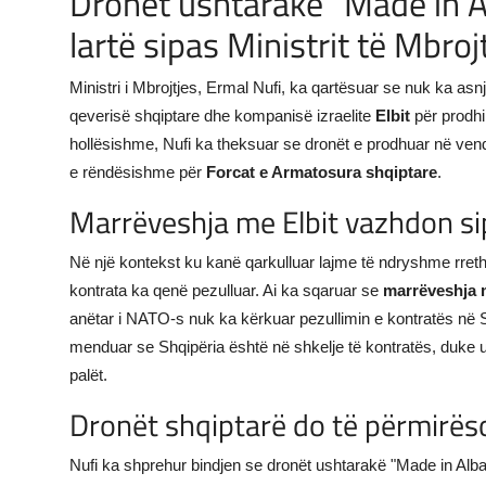
Dronët ushtarakë "Made in Alb
lartë sipas Ministrit të Mbroj
JETA
Gallery
Ministri i Mbrojtjes, Ermal Nufi, ka qartësuar se nuk ka 
qeverisë shqiptare dhe kompanisë izraelite
Elbit
për prodhi
Shqip
hollësishme, Nufi ka theksuar se dronët e prodhuar në vend do
e rëndësishme për
Forcat e Armatosura shqiptare
.
Marrëveshja me Elbit vazhdon si
Në një kontekst ku kanë qarkulluar lajme të ndryshme rreth
kontrata ka qenë pezulluar. Ai ka sqaruar se
marrëveshja m
anëtar i NATO-s nuk ka kërkuar pezullimin e kontratës në S
menduar se Shqipëria është në shkelje të kontratës, duke u
palët.
Dronët shqiptarë do të përmirës
Nufi ka shprehur bindjen se dronët ushtarakë "Made in Alba