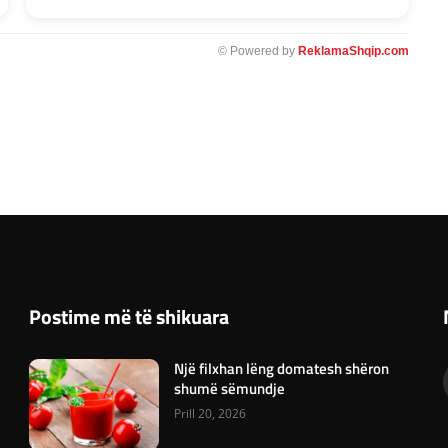
© Powered by
ReklamaShqip.com
Postime më të shikuara
Një filxhan lëng domatesh shëron
shumë sëmundje
Prill 20, 2026