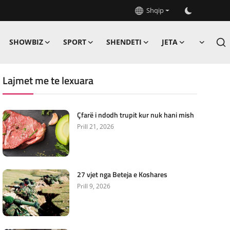
Shqip
SHOWBIZ
SPORT
SHENDETI
JETA
Lajmet me te lexuara
Çfarë i ndodh trupit kur nuk hani mish
Prill 21, 2026
27 vjet nga Beteja e Koshares
Prill 9, 2026