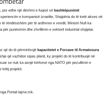
kombëtar
l, por edhe një dëshmi e fuqisë së
bashkëpunimit
speriencën e kompanisë izraelite, Shqipëria do të ketë akses në
im të rëndësishëm për të ardhmen e vendit. Ministri Nufi ka
a për punësimin dhe zhvillimin e sektorit industrial shqiptar.
oz që do të përmirësojë
kapacitetet e Forcave të Armatosura
eshje që vazhdon sipas planit, ky projekt do të kontribuojë në
rtësuar se nuk ka asnjë kërkesë nga NATO për pezullimin e
këtij projekti.
nga Portali lajme.mk.