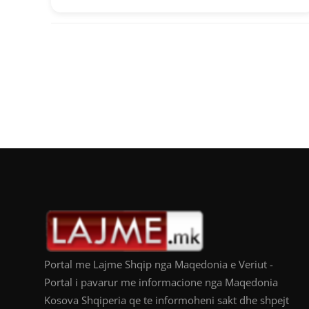
Portal me Lajme Shqip nga Maqedonia e Veriut -
Portal i pavarur me informacione nga Maqedonia
Kosova Shqiperia qe te informoheni sakt dhe shpejt