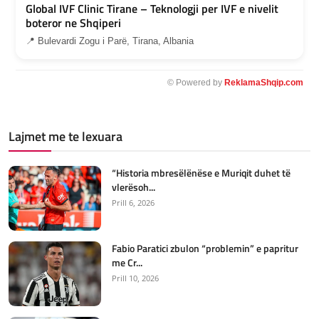
Global IVF Clinic Tirane – Teknologji per IVF e nivelit
boteror ne Shqiperi
📍 Bulevardi Zogu i Parë, Tirana, Albania
© Powered by
ReklamaShqip.com
Lajmet me te lexuara
“Historia mbresëlënëse e Muriqit duhet të
vlerësoh...
Prill 6, 2026
Fabio Paratici zbulon “problemin” e papritur
me Cr...
Prill 10, 2026