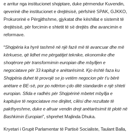
e arritur nga institucionet shqiptare, duke përmendur Kuvendin,
JETA
qeverinë dhe institucionet e drejtësisë, përfshirë SPAK, GJKKO,
Prokurorinë e Përgjithshme, gjykatat dhe këshillat e sistemit të
Gallery
drejtësisë, për forcimin e shtetit të së drejtës dhe avancimin e
reformave.
Shqip
“
Shqipëria ka hyrë tashmë në një fazë më të avancuar dhe më
kërkuese, që lidhet me përgatitjet teknike, ekonomike dhe
shoqërore për transformimin europian dhe mbylljen e
negociatave për 33 kapitujt e anëtarësimit. Kjo është faza ku
Shqipëria duhet të provojë se jo vetëm negocion për t’u bërë
anëtare e BE-së, por po ndërton çdo ditë standardin e një shteti
europian. Sfida e radhës për Shqipërinë mbetet mbyllja e
kapitujve të negociatave me dinjitet, cilësi dhe rezultate të
pakthyeshme, duke e afruar vendin drejt anëtarësimit të plotë në
Bashkimin Europian
”, shprehet Majlinda Dhuka.
Kryetari i Grupit Parlamentar të Partisë Socialiste, Taulant Balla,