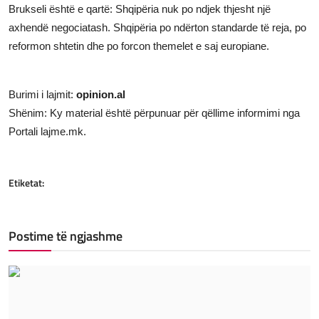
Brukseli është e qartë: Shqipëria nuk po ndjek thjesht një
axhendë negociatash. Shqipëria po ndërton standarde të reja, po
reformon shtetin dhe po forcon themelet e saj europiane.
Burimi i lajmit:
opinion.al
Shënim: Ky material është përpunuar për qëllime informimi nga
Portali lajme.mk.
Etiketat:
Postime të ngjashme