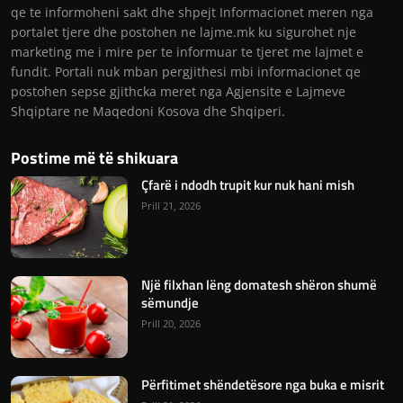
qe te informoheni sakt dhe shpejt Informacionet meren nga
portalet tjere dhe postohen ne lajme.mk ku sigurohet nje
marketing me i mire per te informuar te tjeret me lajmet e
fundit. Portali nuk mban pergjithesi mbi informacionet qe
postohen sepse gjithcka meret nga Agjensite e Lajmeve
Shqiptare ne Maqedoni Kosova dhe Shqiperi.
Postime më të shikuara
Çfarë i ndodh trupit kur nuk hani mish
Prill 21, 2026
Një filxhan lëng domatesh shëron shumë
sëmundje
Prill 20, 2026
Përfitimet shëndetësore nga buka e misrit