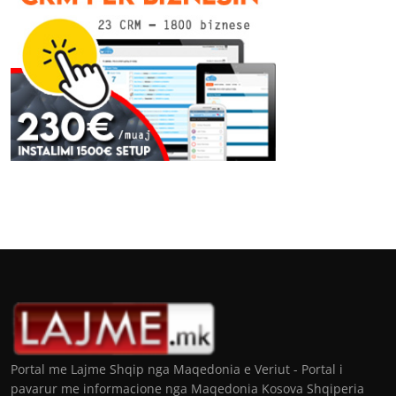
Portal me Lajme Shqip nga Maqedonia e Veriut - Portal i
pavarur me informacione nga Maqedonia Kosova Shqiperia