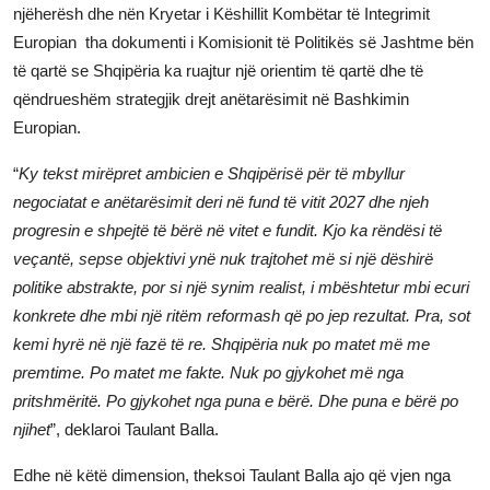
njëherësh dhe nën Kryetar i Këshillit Kombëtar të Integrimit
Europian tha dokumenti i Komisionit të Politikës së Jashtme bën
të qartë se Shqipëria ka ruajtur një orientim të qartë dhe të
qëndrueshëm strategjik drejt anëtarësimit në Bashkimin
Europian.
“
Ky tekst mirëpret ambicien e Shqipërisë për të mbyllur
negociatat e anëtarësimit deri në fund të vitit 2027 dhe njeh
progresin e shpejtë të bërë në vitet e fundit. Kjo ka rëndësi të
veçantë, sepse objektivi ynë nuk trajtohet më si një dëshirë
politike abstrakte, por si një synim realist, i mbështetur mbi ecuri
konkrete dhe mbi një ritëm reformash që po jep rezultat. Pra, sot
kemi hyrë në një fazë të re. Shqipëria nuk po matet më me
premtime. Po matet me fakte. Nuk po gjykohet më nga
pritshmëritë. Po gjykohet nga puna e bërë. Dhe puna e bërë po
njihet
”, deklaroi Taulant Balla.
Edhe në këtë dimension, theksoi Taulant Balla ajo që vjen nga