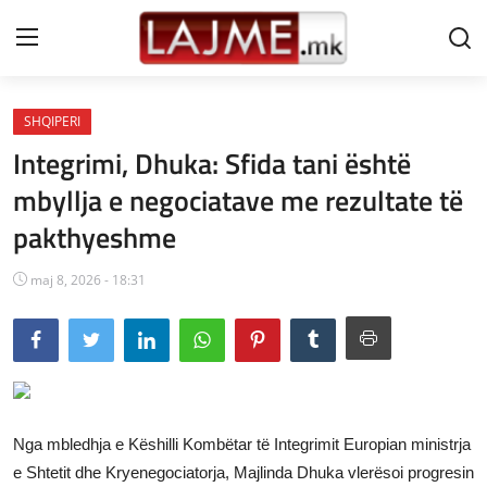
SHQIPERI
Shtëpi
Integrimi, Dhuka: Sfida tani është
LAJME MAQEDONI
mbyllja e negociatave me rezultate të
pakthyeshme
SHQIPERI
KOSOVA
maj 8, 2026 - 18:31
LAJME NGA BOTA
SHOWBIZ
SPORT
Nga mbledhja e Këshilli Kombëtar të Integrimit Europian ministrja
SHENDETI
e Shtetit dhe Kryenegociatorja, Majlinda Dhuka vlerësoi progresin