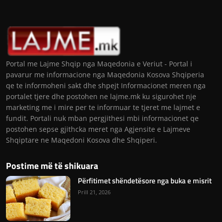
Portal me Lajme Shqip nga Maqedonia e Veriut - Portal i
pavarur me informacione nga Maqedonia Kosova Shqiperia
qe te informoheni sakt dhe shpejt Informacionet meren nga
portalet tjere dhe postohen ne lajme.mk ku sigurohet nje
marketing me i mire per te informuar te tjeret me lajmet e
fundit. Portali nuk mban pergjithesi mbi informacionet qe
postohen sepse gjithcka meret nga Agjensite e Lajmeve
Shqiptare ne Maqedoni Kosova dhe Shqiperi.
Postime më të shikuara
Përfitimet shëndetësore nga buka e misrit
Prill 21, 2026