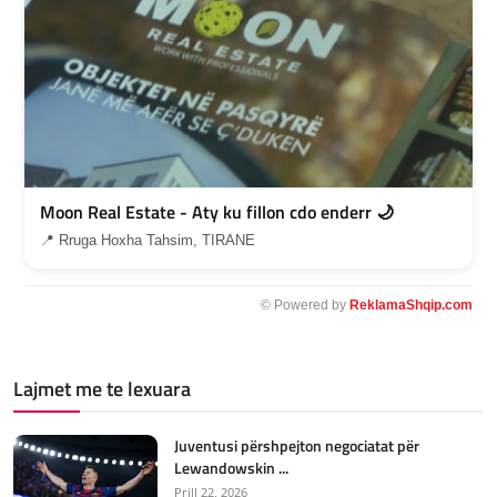
Moon Real Estate - Aty ku fillon cdo enderr 🌙
📍 Rruga Hoxha Tahsim, TIRANE
© Powered by
ReklamaShqip.com
Lajmet me te lexuara
Juventusi përshpejton negociatat për
Lewandowskin ...
Prill 22, 2026