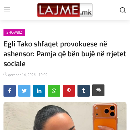
SHOWBIZ
Shtëpi
Egli Tako shfaqet provokuese në
LAJME MAQEDONI
ashensor: Pamja që bën bujë në rrjetet
sociale
SHQIPERI
KOSOVA
qershor 14, 2026 - 19:02
LAJME NGA BOTA
SHOWBIZ
SPORT
SHENDETI