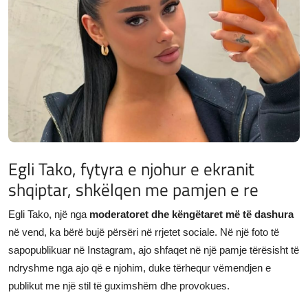
JETA
Gallery
Shqip
Egli Tako, fytyra e njohur e ekranit
shqiptar, shkëlqen me pamjen e re
Egli Tako, një nga
moderatoret dhe këngëtaret më të dashura
në vend, ka bërë bujë përsëri në rrjetet sociale. Në një foto të
sapopublikuar në Instagram, ajo shfaqet në një pamje tërësisht të
ndryshme nga ajo që e njohim, duke tërhequr vëmendjen e
publikut me një stil të guximshëm dhe provokues.