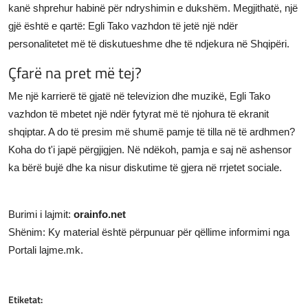
kanë shprehur habinë për ndryshimin e dukshëm. Megjithatë, një
gjë është e qartë: Egli Tako vazhdon të jetë një ndër
personalitetet më të diskutueshme dhe të ndjekura në Shqipëri.
Çfarë na pret më tej?
Me një karrierë të gjatë në televizion dhe muzikë, Egli Tako
vazhdon të mbetet një ndër fytyrat më të njohura të ekranit
shqiptar. A do të presim më shumë pamje të tilla në të ardhmen?
Koha do t'i japë përgjigjen. Në ndëkoh, pamja e saj në ashensor
ka bërë bujë dhe ka nisur diskutime të gjera në rrjetet sociale.
Burimi i lajmit:
orainfo.net
Shënim: Ky material është përpunuar për qëllime informimi nga
Portali lajme.mk.
Etiketat: