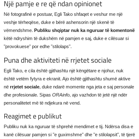
Një pamje e re që ndan opinionet
Në fotografinë e postuar, Egli Tako shfaqet e veshur me një
veshje tërheqëse, duke e bërë ashensorin një skenë të
vëmendshme.
Publiku shqiptar nuk ka nguruar të komentonë
këtë ndryshim të dukshëm në pamjen e saj, duke e cilësuar si
"provokuese" por edhe "stilolaps".
Puna dhe aktiviteti në rrjetet sociale
Egli Tako, e cila është gjithashtu një këngëtare e njohur, nuk
është vetëm fytyra e ekranit. Ajo është gjithashtu shumë aktive
në
rrjetet sociale
, duke ndarë momente nga jeta e saj personale
dhe profesionale. Sipas
ORAinfo
, ajo vazhdon të jetë një ndër
personalitetet më të ndjekura në vend.
Reagimet e publikut
Publiku nuk ka nguruar të shprehë mendimet e tij. Ndërsa disa e
kanë cilësuar pamjen si "e guximshme" dhe "e stilolapsit", të tjerë