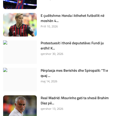
E çuditshme: Honda i kthehet futbollit në
moshën 4...
Prill 10, 2026
Protestuesit i thonë deputetëve: Fundi ju
erdhi! K...
qershor 30, 2026
Përplasja mes Berishës dhe Spiropalit: "Ti e
quaj ...
maj 14, 2026
Real Madrid: Mourinho gati ta shesë Brahim
Diaz pë...
qershor 13, 2026