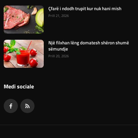
Çfarë i ndodh trupit kur nuk hani mish
Prill 21, 2026
Një filxhan lëng domatesh shëron shumë
sëmundje
Prill 20, 2026
Medi sociale