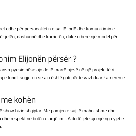
et edhe për personalitetin e saj të fortë dhe komunikimin e
ër jetën, dashurinë dhe karrierën, duke u bërë një model për
shohim Elijonën përsëri?
 fansa pyesin nëse ajo do të marrë pjesë në një projekt të ri
aj e fundit sugjeron se ajo është gati për të vazhduar karrierën e
t me kohën
 në show bizin shqiptar. Me pamjen e saj të mahnitshme dhe
a dhe respekt në botën e argëtimit. A do të jetë ajo një nga yjet e
n.