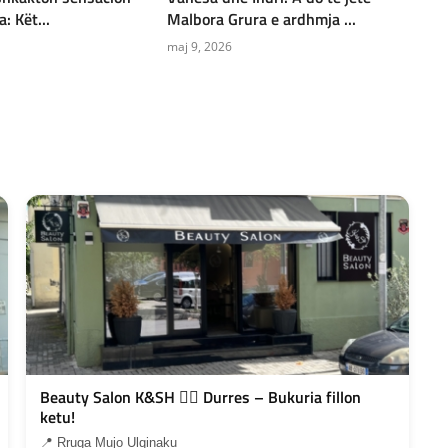
: Kët...
Malbora Grura e ardhmja ...
maj 9, 2026
Beauty Salon K&SH 💇‍♀️ Durres – Bukuria fillon
ketu!
📍 Rruga Mujo Ulqinaku