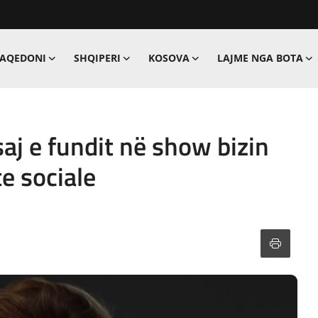
MAQEDONI
SHQIPERI
KOSOVA
LAJME NGA BOTA
saj e fundit në show bizin
te sociale