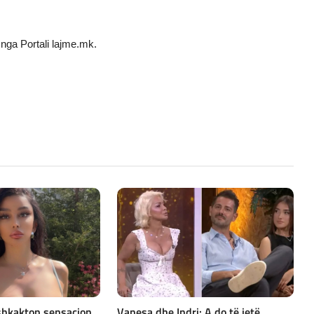
nga Portali lajme.mk.
 shkakton sensacion
Vanesa dhe Indri: A do të jetë