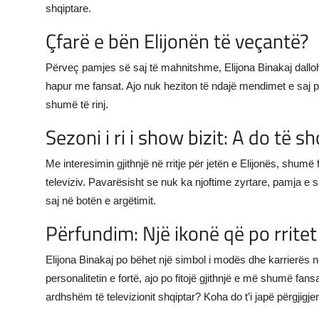
shqiptare.
Çfarë e bën Elijonën të veçantë?
Përveç pamjes së saj të mahnitshme, Elijona Binakaj dalloh
hapur me fansat. Ajo nuk heziton të ndajë mendimet e saj p
shumë të rinj.
Sezoni i ri i show bizit: A do të 
Me interesimin gjithnjë në rritje për jetën e Elijonës, shumë
televiziv. Pavarësisht se nuk ka njoftime zyrtare, pamja e s
saj në botën e argëtimit.
Përfundim: Një ikonë që po rrite
Elijona Binakaj po bëhet një simbol i modës dhe karrierës
personalitetin e fortë, ajo po fitojë gjithnjë e më shumë fans
ardhshëm të televizionit shqiptar? Koha do t’i japë përgjigje