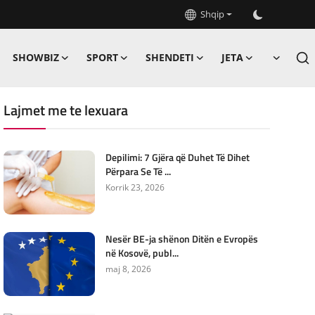
Shqip
SHOWBIZ
SPORT
SHENDETI
JETA
Lajmet me te lexuara
Depilimi: 7 Gjëra që Duhet Të Dihet
Përpara Se Të ...
Korrik 23, 2026
Nesër BE-ja shënon Ditën e Evropës
në Kosovë, publ...
maj 8, 2026