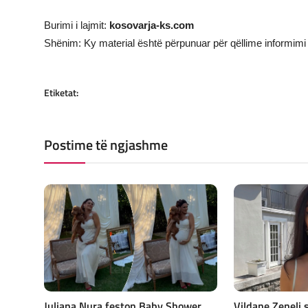
Burimi i lajmit:
kosovarja-ks.com
Shënim: Ky material është përpunuar për qëllime informimi 
Etiketat:
Postime të ngjashme
Juliana Nura feston Baby Shower
Vildane Zeneli