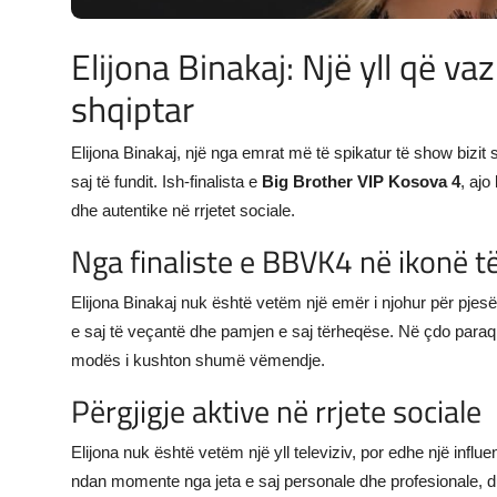
Elijona Binakaj: Një yll që v
shqiptar
Elijona Binakaj, një nga emrat më të spikatur të show bizi
saj të fundit. Ish-finalista e
Big Brother VIP Kosova 4
, ajo
dhe autentike në rrjetet sociale.
Nga finaliste e BBVK4 në ikonë 
Elijona Binakaj nuk është vetëm një emër i njohur për pjes
e saj të veçantë dhe pamjen e saj tërheqëse. Në çdo paraqit
modës i kushton shumë vëmendje.
Përgjigje aktive në rrjete sociale
Elijona nuk është vetëm një yll televiziv, por edhe një inf
ndan momente nga jeta e saj personale dhe profesionale, d