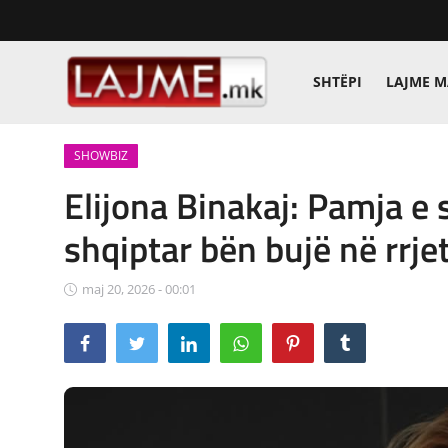
SHTËPI
LAJME 
Shtëpi
SHOWBIZ
LAJME MAQEDONI
Elijona Binakaj: Pamja e 
SHQIPERI
shqiptar bën bujë në rrje
KOSOVA
maj 20, 2026 - 00:01
LAJME NGA BOTA
SHOWBIZ
SPORT
SHENDETI