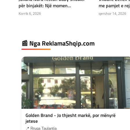
për binjakët: Një momen...
me pamjet e reja
Korrik 6, 2026
qershor 14, 2026
📰 Nga ReklamaShqip.com
Golden Brand - Jo thjesht markë, por mënyrë
jetese
📍 Rruga Taulantia