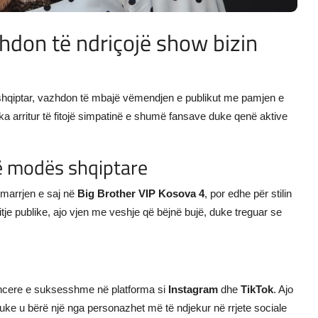
azhdon të ndriçojë show bizin
t shqiptar, vazhdon të mbajë vëmendjen e publikut me pamjen e
 ka arritur të fitojë simpatinë e shumë fansave duke qenë aktive
të modës shqiptare
ëmarrjen e saj në
Big Brother VIP Kosova 4
, por edhe për stilin
je publike, ajo vjen me veshje që bëjnë bujë, duke treguar se
luencere e suksesshme në platforma si
Instagram
dhe
TikTok
. Ajo
uke u bërë një nga personazhet më të ndjekur në rrjete sociale