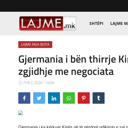
SHTËPI
LAJME 
Shtëpi
LAJME NGA BOTA
LAJME MAQEDONI
Gjermania i bën thirrje Ki
SHQIPERI
zgjidhje me negociata
KOSOVA
Prill 2, 2026 - 19:00
LAJME NGA BOTA
SHOWBIZ
SPORT
SHENDETI
Gjermania i ka kërkuar Kinës që të përdorë ndikimin e saj nd