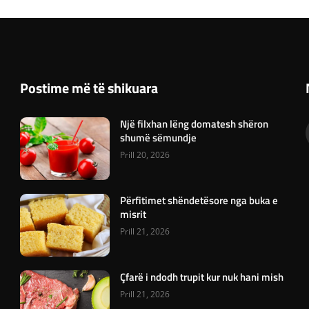
Postime më të shikuara
Një filxhan lëng domatesh shëron
shumë sëmundje
Prill 20, 2026
Përfitimet shëndetësore nga buka e
misrit
Prill 21, 2026
Çfarë i ndodh trupit kur nuk hani mish
Prill 21, 2026