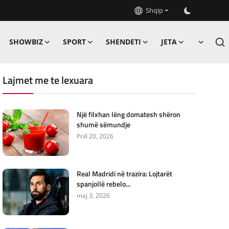
Shqip
SHOWBIZ
SPORT
SHENDETI
JETA
Lajmet me te lexuara
Një filxhan lëng domatesh shëron
shumë sëmundje
Prill 20, 2026
Real Madridi në trazira: Lojtarët
spanjollë rebelo...
maj 3, 2026