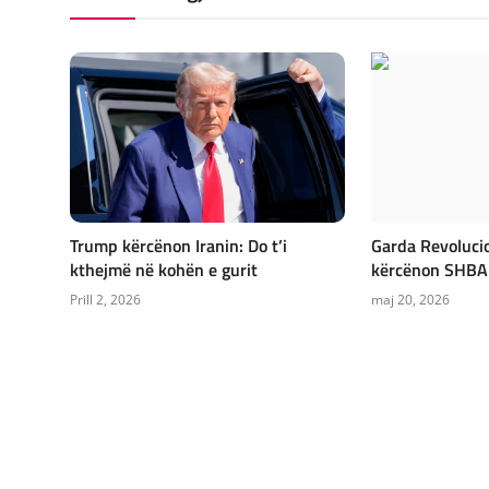
Trump kërcënon Iranin: Do t’i
Garda Revolucio
kthejmë në kohën e gurit
kërcënon SHBA-n
Prill 2, 2026
maj 20, 2026