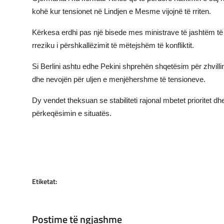
kohë kur tensionet në Lindjen e Mesme vijojnë të rriten.
JETA
Kërkesa erdhi pas një bisede mes ministrave të jashtëm të 
Gallery
rreziku i përshkallëzimit të mëtejshëm të konfliktit.
Shqip
Si Berlini ashtu edhe Pekini shprehën shqetësim për zhvilli
dhe nevojën për uljen e menjëhershme të tensioneve.
Dy vendet theksuan se stabiliteti rajonal mbetet prioritet 
përkeqësimin e situatës.
Etiketat:
Postime të ngjashme