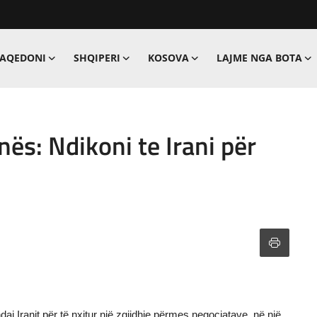
MAQEDONI
SHQIPERI
KOSOVA
LAJME NGA BOTA
nës: Ndikoni te Irani për
aj Iranit për të nxitur një zgjidhje përmes negociatave, në një