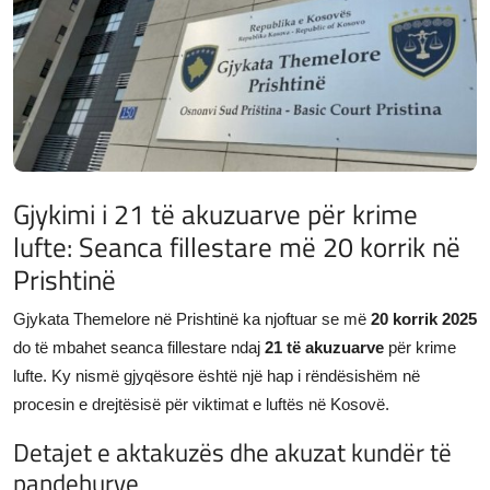
JETA
Gallery
Shqip
Gjykimi i 21 të akuzuarve për krime
lufte: Seanca fillestare më 20 korrik në
Prishtinë
Gjykata Themelore në Prishtinë ka njoftuar se më
20 korrik 2025
do të mbahet seanca fillestare ndaj
21 të akuzuarve
për krime
lufte. Ky nismë gjyqësore është një hap i rëndësishëm në
procesin e drejtësisë për viktimat e luftës në Kosovë.
Detajet e aktakuzës dhe akuzat kundër të
pandehurve