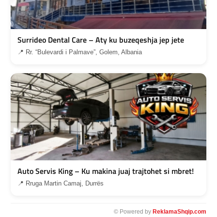
Surrideo Dental Care – Aty ku buzeqeshja jep jete
📍 Rr. “Bulevardi i Palmave”, Golem, Albania
Auto Servis King – Ku makina juaj trajtohet si mbret!
📍 Rruga Martin Camaj, Durrës
© Powered by
ReklamaShqip.com