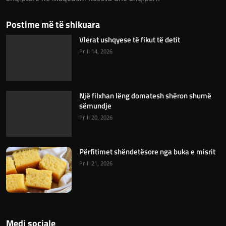
Postime më të shikuara
Vlerat ushqyese të fikut të detit
Prill 14, 2026
Një filxhan lëng domatesh shëron shumë
sëmundje
Prill 20, 2026
Përfitimet shëndetësore nga buka e misrit
Prill 21, 2026
Medi sociale