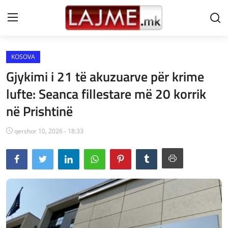
KOSOVA
Shtëpi
Gjykimi i 21 të akuzuarve për krime
LAJME MAQEDONI
lufte: Seanca fillestare më 20 korrik
në Prishtinë
SHQIPERI
KOSOVA
qershor 10, 2026 - 18:33
LAJME NGA BOTA
SHOWBIZ
SPORT
SHENDETI