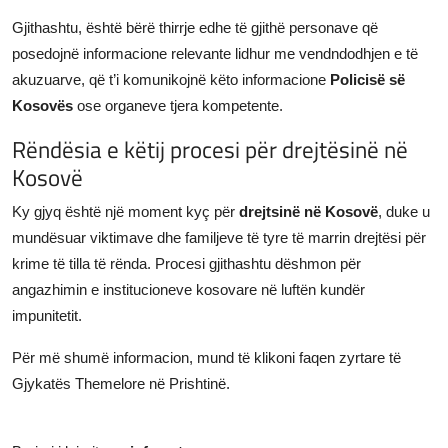
Gjithashtu, është bërë thirrje edhe të gjithë personave që
posedojnë informacione relevante lidhur me vendndodhjen e të
akuzuarve, që t’i komunikojnë këto informacione
Policisë së
Kosovës
ose organeve tjera kompetente.
Rëndësia e këtij procesi për drejtësinë në
Kosovë
Ky gjyq është një moment kyç për
drejtsinë në Kosovë
, duke u
mundësuar viktimave dhe familjeve të tyre të marrin drejtësi për
krime të tilla të rënda. Procesi gjithashtu dëshmon për
angazhimin e institucioneve kosovare në luftën kundër
impunitetit.
Për më shumë informacion, mund të klikoni
faqen zyrtare të
Gjykatës Themelore në Prishtinë
.