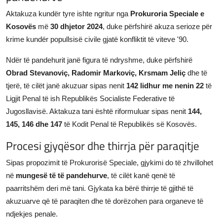
Aktakuza kundër tyre ishte ngritur nga
Prokuroria Speciale e
Kosovës
më
30 dhjetor 2024
, duke përfshirë akuza serioze për
krime kundër popullsisë civile gjatë konfliktit të viteve '90.
Ndër të pandehurit janë figura të ndryshme, duke përfshirë
Obrad Stevanoviç, Radomir Markoviç, Krsmam Jeliç
dhe të
tjerë, të cilët janë akuzuar sipas nenit
142 lidhur me nenin 22
të
Ligjit Penal të ish Republikës Socialiste Federative të
Jugosllavisë. Aktakuza tani është riformuluar sipas nenit
144,
145, 146 dhe 147
të Kodit Penal të Republikës së Kosovës.
Procesi gjyqësor dhe thirrja për paraqitje
Sipas propozimit të Prokurorisë Speciale, gjykimi do të zhvillohet
në
mungesë të të pandehurve
, të cilët kanë qenë të
paarritshëm deri më tani. Gjykata ka bërë thirrje të gjithë të
akuzuarve që të paraqiten dhe të dorëzohen para organeve të
ndjekjes penale.