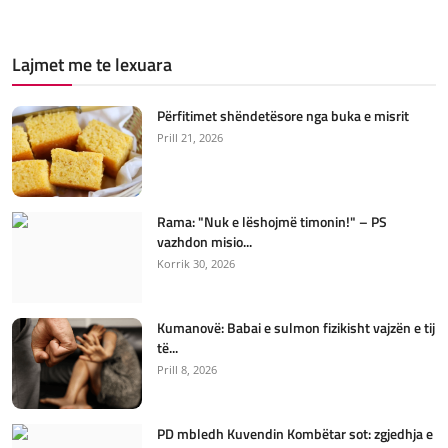
Lajmet me te lexuara
Përfitimet shëndetësore nga buka e misrit
Prill 21, 2026
Rama: "Nuk e lëshojmë timonin!" – PS
vazhdon misio...
Korrik 30, 2026
Kumanovë: Babai e sulmon fizikisht vajzën e tij
të...
Prill 8, 2026
PD mbledh Kuvendin Kombëtar sot: zgjedhja e