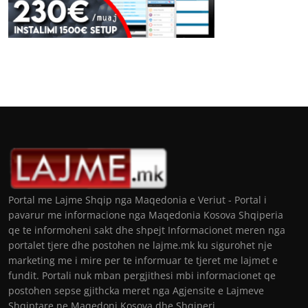
Portal me Lajme Shqip nga Maqedonia e Veriut - Portal i
pavarur me informacione nga Maqedonia Kosova Shqiperia
qe te informoheni sakt dhe shpejt Informacionet meren nga
portalet tjere dhe postohen ne lajme.mk ku sigurohet nje
marketing me i mire per te informuar te tjeret me lajmet e
fundit. Portali nuk mban pergjithesi mbi informacionet qe
postohen sepse gjithcka meret nga Agjensite e Lajmeve
Shqiptare ne Maqedoni Kosova dhe Shqiperi.