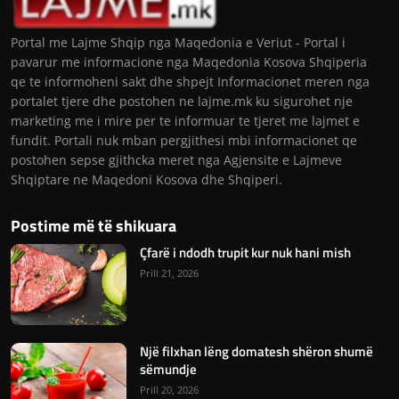
Portal me Lajme Shqip nga Maqedonia e Veriut - Portal i
pavarur me informacione nga Maqedonia Kosova Shqiperia
qe te informoheni sakt dhe shpejt Informacionet meren nga
portalet tjere dhe postohen ne lajme.mk ku sigurohet nje
marketing me i mire per te informuar te tjeret me lajmet e
fundit. Portali nuk mban pergjithesi mbi informacionet qe
postohen sepse gjithcka meret nga Agjensite e Lajmeve
Shqiptare ne Maqedoni Kosova dhe Shqiperi.
Postime më të shikuara
Çfarë i ndodh trupit kur nuk hani mish
Prill 21, 2026
Një filxhan lëng domatesh shëron shumë
sëmundje
Prill 20, 2026