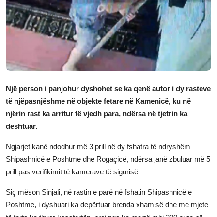
JETA
Gallery
Shqip
Një person i panjohur dyshohet se ka qenë autor i dy rasteve
të njëpasnjëshme në objekte fetare në Kamenicë, ku në
njërin rast ka arritur të vjedh para, ndërsa në tjetrin ka
dështuar.
Ngjarjet kanë ndodhur më 3 prill në dy fshatra të ndryshëm –
Shipashnicë e Poshtme dhe Rogaçicë, ndërsa janë zbuluar më 5
prill pas verifikimit të kamerave të sigurisë.
Siç mëson Sinjali, në rastin e parë në fshatin Shipashnicë e
Poshtme, i dyshuari ka depërtuar brenda xhamisë dhe me mjete