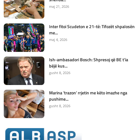
maj 21, 2026
Inter fitoi Scudeton e 21-të: Tifozët shpalosën
me...
maj 4, 2026
Ish-ambasadori Bosch: Shpresoj që BE t’ia
bëjë kus...
gusht 8, 2026
Marina ‘trazon’ rrjetin me këto imazhe nga
pushime...
gusht 8, 2026