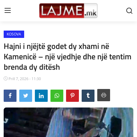
KOSOVA
Shtëpi
Hajni i njëjtë godet dy xhami në
LAJME MAQEDONI
Kamenicë – një vjedhje dhe një tentim
brenda dy ditësh
SHQIPERI
KOSOVA
Prill 7, 2026 - 11:30
LAJME NGA BOTA
SHOWBIZ
SPORT
SHENDETI