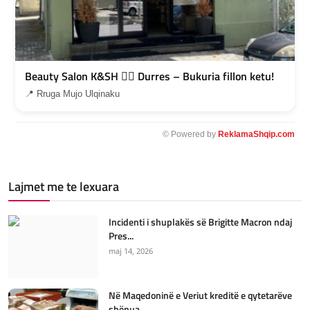
Beauty Salon K&SH 💇‍♀️ Durres – Bukuria fillon ketu!
📍 Rruga Mujo Ulqinaku
© Powered by
ReklamaShqip.com
Lajmet me te lexuara
Incidenti i shuplakës së Brigitte Macron ndaj
Pres...
maj 14, 2026
Në Maqedoninë e Veriut kreditë e qytetarëve
shënua...