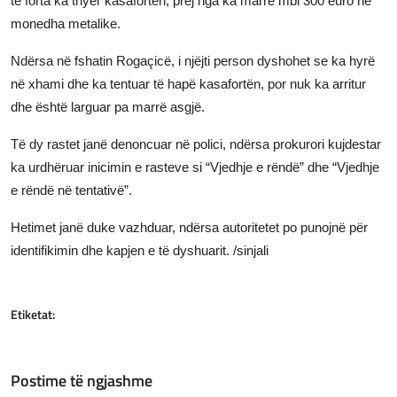
të forta ka thyer kasafortën, prej nga ka marrë mbi 300 euro në
monedha metalike.
Ndërsa në fshatin Rogaçicë, i njëjti person dyshohet se ka hyrë
në xhami dhe ka tentuar të hapë kasafortën, por nuk ka arritur
dhe është larguar pa marrë asgjë.
Të dy rastet janë denoncuar në polici, ndërsa prokurori kujdestar
ka urdhëruar inicimin e rasteve si “Vjedhje e rëndë” dhe “Vjedhje
e rëndë në tentativë”.
Hetimet janë duke vazhduar, ndërsa autoritetet po punojnë për
identifikimin dhe kapjen e të dyshuarit. /sinjali
Etiketat:
Postime të ngjashme