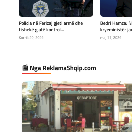
Policia në Ferizaj gjeti armë dhe
Bedri Hamza: N
fishekë gjatë kontrol...
kryeministër jan
Korrik 29, 2026
maj 11, 2026
📰 Nga ReklamaShqip.com