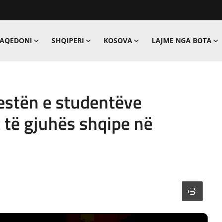
MAQEDONI
SHQIPERI
KOSOVA
LAJME NGA BOTA
estën e studentëve
 të gjuhës shqipe në