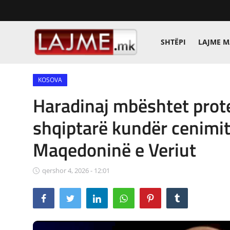
SHTËPI
LAJME 
Shtëpi
KOSOVA
LAJME MAQEDONI
Haradinaj mbështet prot
SHQIPERI
shqiptarë kundër cenimit
KOSOVA
Maqedoninë e Veriut
LAJME NGA BOTA
qershor 4, 2026 - 12:01
SHOWBIZ
SPORT
SHENDETI