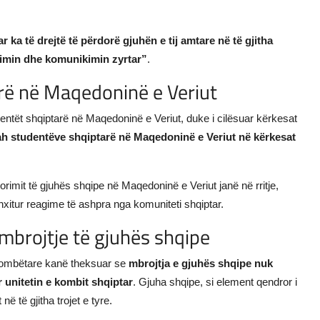
r ka të drejtë të përdorë gjuhën e tij amtare në të gjitha
trimin dhe komunikimin zyrtar”
.
arë në Maqedoninë e Veriut
dentët shqiptarë në Maqedoninë e Veriut, duke i cilësuar kërkesat
ah studentëve shqiptarë në Maqedoninë e Veriut në kërkesat
orimit të gjuhës shqipe në Maqedoninë e Veriut janë në rritje,
xitur reagime të ashpra nga komuniteti shqiptar.
mbrojtje të gjuhës shqipe
e kombëtare kanë theksuar se
mbrojtja e gjuhës shqipe nuk
r unitetin e kombit shqiptar
. Gjuha shqipe, si element qendror i
në të gjitha trojet e tyre.