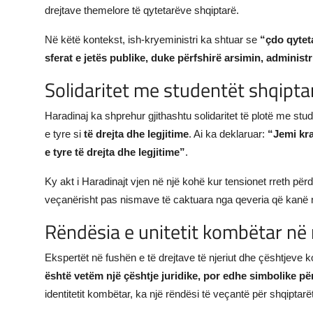
drejtave themelore të qytetarëve shqiptarë.
Në këtë kontekst, ish-kryeministri ka shtuar se
“çdo qyteta
sferat e jetës publike, duke përfshirë arsimin, adminis
Solidaritet me studentët shqipt
Haradinaj ka shprehur gjithashtu solidaritet të plotë me stu
e tyre si
të drejta dhe legjitime
. Ai ka deklaruar:
“Jemi kr
e tyre të drejta dhe legjitime”
.
Ky akt i Haradinajt vjen në një kohë kur tensionet rreth përd
veçanërisht pas nismave të caktuara nga qeveria që kanë n
Rëndësia e unitetit kombëtar në 
Ekspertët në fushën e të drejtave të njeriut dhe çështjev
është vetëm një çështje juridike, por edhe simbolike pë
identitetit kombëtar, ka një rëndësi të veçantë për shqiptarët 