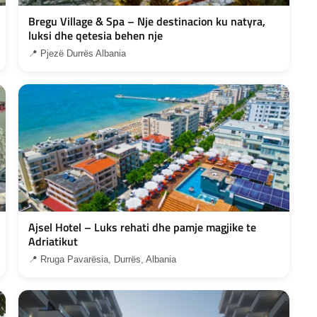
Bregu Village & Spa – Nje destinacion ku natyra,
luksi dhe qetesia behen nje
📍 Pjezë Durrës Albania
Ajsel Hotel – Luks rehati dhe pamje magjike te
Adriatikut
📍 Rruga Pavarësia, Durrës, Albania