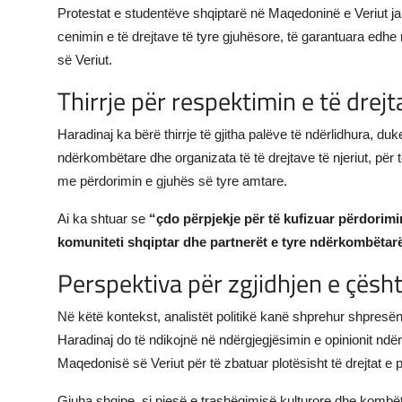
Protestat e studentëve shqiptarë në Maqedoninë e Veriut janë
cenimin e të drejtave të tyre gjuhësore, të garantuara e
së Veriut.
Thirrje për respektimin e të drej
Haradinaj ka bërë thirrje të gjitha palëve të ndërlidhura, du
ndërkombëtare dhe organizata të të drejtave të njeriut, për t
me përdorimin e gjuhës së tyre amtare.
Ai ka shtuar se
“çdo përpjekje për të kufizuar përdorimi
komuniteti shqiptar dhe partnerët e tyre ndërkombëtar
Perspektiva për zgjidhjen e çësht
Në këtë kontekst, analistët politikë kanë shprehur shpresën 
Haradinaj do të ndikojnë në ndërgjegjësimin e opinionit ndë
Maqedonisë së Veriut për të zbatuar plotësisht të drejtat e 
Gjuha shqipe, si pjesë e trashëgimisë kulturore dhe kombëtar