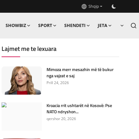
Shqip
SHOWBIZ
SPORT
SHENDETI
JETA
Lajmet me te lexuara
Mimoza merr mesazhin më të bukur
nga vajzat e saj
Prill 24, 2026
Kroacia rrit ushtarët në Kosovë: Pse
NATO ndryshon...
qershor 20, 2026