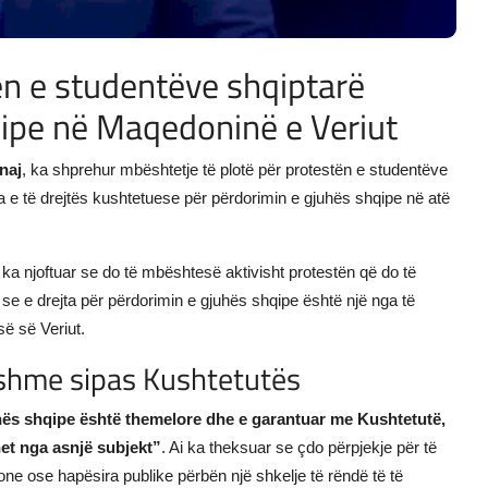
n e studentëve shqiptarë
qipe në Maqedoninë e Veriut
naj
, ka shprehur mbështetje të plotë për protestën e studentëve
a e të drejtës kushtetuese për përdorimin e gjuhës shqipe në atë
 ka njoftuar se do të mbështesë aktivisht protestën që do të
 se e drejta për përdorimin e gjuhës shqipe është një nga të
ë së Veriut.
eshme sipas Kushtetutës
uhës shqipe është themelore dhe e garantuar me Kushtetutë,
et nga asnjë subjekt”
. Ai ka theksuar se çdo përpjekje për të
one ose hapësira publike përbën një shkelje të rëndë të të