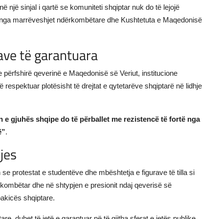
 një sinjal i qartë se komuniteti shqiptar nuk do të lejojë
dhe nga marrëveshjet ndërkombëtare dhe Kushtetuta e Maqedonisë
tave të garantuara
ke përfshirë qeverinë e Maqedonisë së Veriut, institucione
ë respektuar plotësisht të drejtat e qytetarëve shqiptarë në lidhje
n e gjuhës shqipe do të përballet me rezistencë të fortë nga
ë”
.
jes
se protestat e studentëve dhe mbështetja e figurave të tilla si
rkombëtar dhe në shtypjen e presionit ndaj qeverisë së
pakicës shqiptare.
e, duhet të jetë e garantuar në të gjitha sferat e jetës publike,