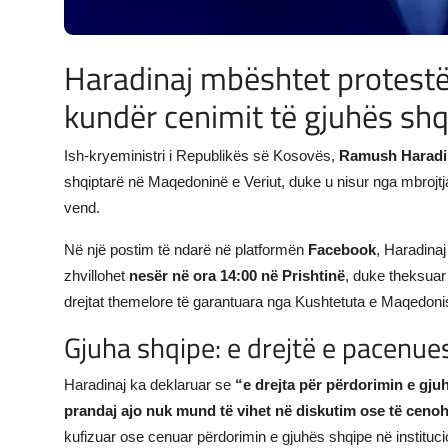
Haradinaj mbështet protestë
kundër cenimit të gjuhës sh
Ish-kryeministri i Republikës së Kosovës,
Ramush Haradi
shqiptarë në Maqedoninë e Veriut, duke u nisur nga mbrojtj
vend.
Në një postim të ndarë në platformën
Facebook
, Haradinaj
zhvillohet
nesër në ora 14:00 në Prishtinë
, duke theksuar
drejtat themelore të garantuara nga Kushtetuta e Maqedonis
Gjuha shqipe: e drejtë e pacenu
Haradinaj ka deklaruar se
“e drejta për përdorimin e gj
prandaj ajo nuk mund të vihet në diskutim ose të cenoh
kufizuar ose cenuar përdorimin e gjuhës shqipe në instituci