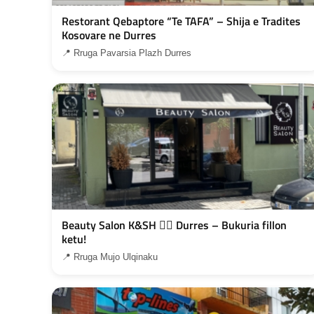
Restorant Qebaptore “Te TAFA” – Shija e Tradites
Kosovare ne Durres
📍 Rruga Pavarsia Plazh Durres
Beauty Salon K&SH 💇‍♀️ Durres – Bukuria fillon
ketu!
📍 Rruga Mujo Ulqinaku