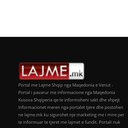
Portal me Lajme Shqip nga Maqedonia e Veriut -
Portal i pavarur me informacione nga Maqedonia
Kosova Shqiperia qe te informoheni sakt dhe shpejt
Informacionet meren nga portalet tjere dhe postohen
ne lajme.mk ku sigurohet nje marketing me i mire per
te informuar te tjeret me lajmet e fundit. Portali nuk