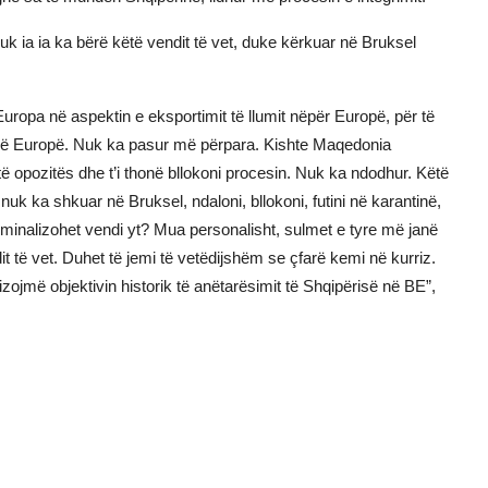
 ia ia ka bërë këtë vendit të vet, duke kërkuar në Bruksel
ropa në aspektin e eksportimit të llumit nëpër Europë, për të
 në Europë. Nuk ka pasur më përpara. Kishte Maqedonia
të opozitës dhe t’i thonë bllokoni procesin. Nuk ka ndodhur. Këtë
nuk ka shkuar në Bruksel, ndaloni, bllokoni, futini në karantinë,
iminalizohet vendi yt? Mua personalisht, sulmet e tyre më janë
 të vet. Duhet të jemi të vetëdijshëm se çfarë kemi në kurriz.
izojmë objektivin historik të anëtarësimit të Shqipërisë në BE”,