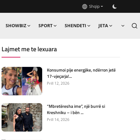
Shqip
SHOWBIZ
SPORT
SHENDETI
JETA
Lajmet me te lexuara
Konsumoi pije energjike, ndërron jetë
17-vjeçarja!...
Prill 12, 2026
“Mbretëresha ime”, një burrë si
Kreshniku – i bën ...
Prill 14, 2026