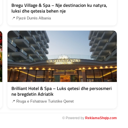
Bregu Village & Spa – Nje destinacion ku natyra,
luksi dhe qetesia behen nje
📍 Pjezë Durrës Albania
Brilliant Hotel & Spa – Luks qetesi dhe persosmeri
ne bregdetin Adriatik
📍 Rruga e Fshatrave Turistike Qerret
© Powered by
ReklamaShqip.com