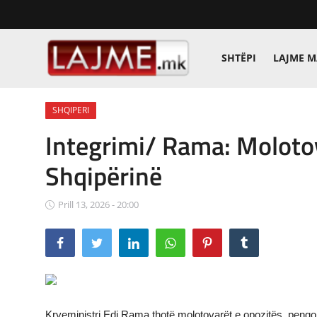
SHTËPI
LAJME 
Shtëpi
SHQIPERI
LAJME MAQEDONI
Integrimi/ Rama: Moloto
SHQIPERI
Shqipërinë
KOSOVA
Prill 13, 2026 - 20:00
LAJME NGA BOTA
SHOWBIZ
SPORT
SHENDETI
Kryeministri Edi Rama thotë molotovarët e opozitës, pengoj