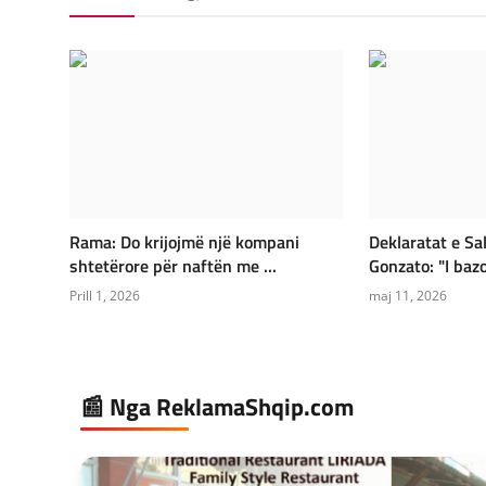
Rama: Do krijojmë një kompani
Deklaratat e Sa
shtetërore për naftën me ...
Gonzato: "I bazo
Prill 1, 2026
maj 11, 2026
📰 Nga ReklamaShqip.com