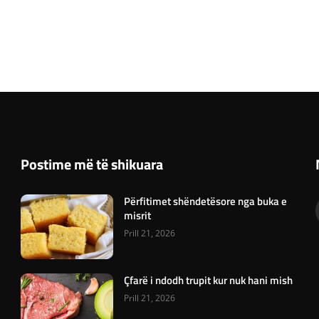
Postime më të shikuara
Përfitimet shëndetësore nga buka e
misrit
Prill 21, 2026
Çfarë i ndodh trupit kur nuk hani mish
Prill 21, 2026