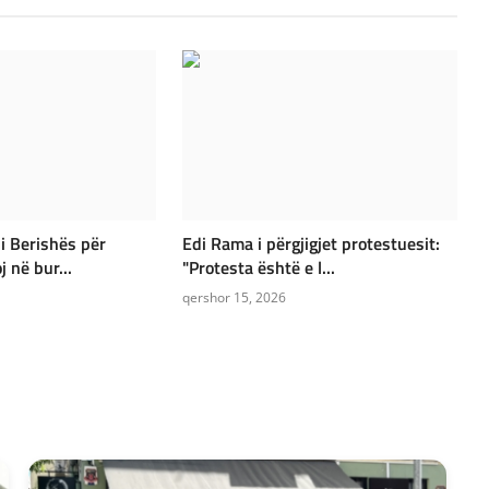
li Berishës për
Edi Rama i përgjigjet protestuesit:
j në bur...
"Protesta është e l...
qershor 15, 2026