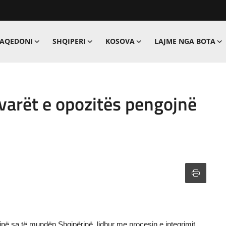
MAQEDONI
SHQIPERI
KOSOVA
LAJME NGA BOTA
varët e opozitës pengojnë
në sa të mundën Shqipërinë, lidhur me procesin e integrimit.