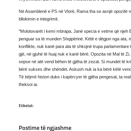
JETA
Në Asamblenë e PS në Vlorë, Rama tha se asnjë opozitë nuk
bllokimin e integrimit.
Gallery
“Molotovarët i kemi mbrapa. Janë specia e vetme që njeh Eu
Shqip
penguar sa të munden Shqipërinë. Këtë e dëgjon nga ata,
konflikte, nuk kanë para ata të shkojnë trupa parlamentare 
gjë, në gjuhë të huaj nuk e kanë bërë. Opozita në Mal të Zi, 
sepse në atë vend bëhen të gjitha të zezat. Si mundet të kr
bërë sukses dhe shëndet. Askush nuk ia ka bërë këtë vendit
Të bëjmë histori duke i kapërcyer të gjitha pengesat, ta real
theksoi ai.
Etiketat:
Postime të ngjashme