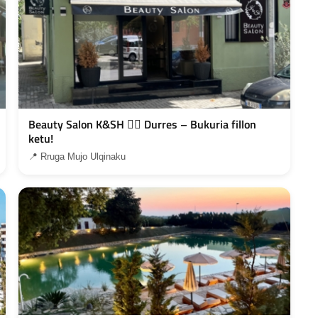
Beauty Salon K&SH 💇‍♀️ Durres – Bukuria fillon
ketu!
📍 Rruga Mujo Ulqinaku