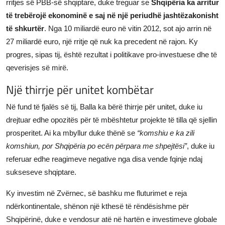
rritjes së PBB-së shqiptare, duke treguar se
Shqipëria ka arritur
të trebërojë ekonominë e saj në një periudhë jashtëzakonisht
të shkurtër
. Nga 10 miliardë euro në vitin 2012, sot ajo arrin në
27 miliardë euro, një rritje që nuk ka precedent në rajon. Ky
progres, sipas tij, është rezultat i politikave pro-investuese dhe të
qeverisjes së mirë.
Një thirrje për unitet kombëtar
Në fund të fjalës së tij, Balla ka bërë thirrje për unitet, duke iu
drejtuar edhe opozitës për të mbështetur projekte të tilla që sjellin
prosperitet. Ai ka mbyllur duke thënë se
“komshiu e ka zili
komshiun, por Shqipëria po ecën përpara me shpejtësi”
, duke iu
referuar edhe reagimeve negative nga disa vende fqinje ndaj
sukseseve shqiptare.
Ky investim në Zvërnec, së bashku me fluturimet e reja
ndërkontinentale, shënon një kthesë të rëndësishme për
Shqipërinë, duke e vendosur atë në hartën e investimeve globale