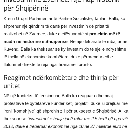
për Shqipërinë
JETA
Kreu i Grupit Parlamentar të Partisë Socialiste, Taulant Balla, ka
Gallery
shprehur një qëndrim të qartë për investimin që pritet të
realizohet në Zvërnec, duke e cilësuar atë si
projektin më të
Shqip
madh në historinë e Shqipërisë
. Në një deklaratë të mbajtur në
Kuvend, Balla ka theksuar se ky investim do të sjellë ndryshime
të thella në ekonominë kombëtare, duke përmendur edhe
fluturimet direkte të reja nga Tirana në Toronto.
Reagimet ndërkombëtare dhe thirrja për
unitet
Në një kontekst të tensionuar, Balla ka reaguar edhe ndaj
protestave të qytetarëve kundër këtij projekti, duke iu drejtuar me
ironi "komshijve" që shprehin zili për sukseset e Shqipërisë. Ai ka
theksuar se
“investimet e huaja janë rritur me 2.5 herë që nga viti
2012, duke e trebëruar ekonominë nga 10 në 27 miliardë euro në