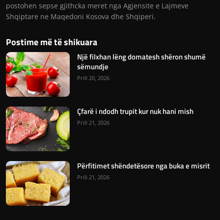
postohen sepse gjithcka meret nga Agjensite e Lajmeve
Shqiptare ne Maqedoni Kosova dhe Shqiperi.
Postime më të shikuara
Një filxhan lëng domatesh shëron shumë
sëmundje
Prill 20, 2026
Çfarë i ndodh trupit kur nuk hani mish
Prill 21, 2026
Përfitimet shëndetësore nga buka e misrit
Prill 21, 2026