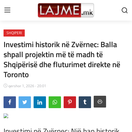
SHQIPERI
Shtëpi
Investimi historik në Zvërnec: Balla
LAJME MAQEDONI
shpall projektin më të madh të
Shqipërisë dhe fluturimet direkte në
SHQIPERI
Toronto
KOSOVA
qershor 1, 2026 - 20:01
LAJME NGA BOTA
SHOWBIZ
SPORT
SHENDETI
Investimi në Zvërnec: Një hap historik