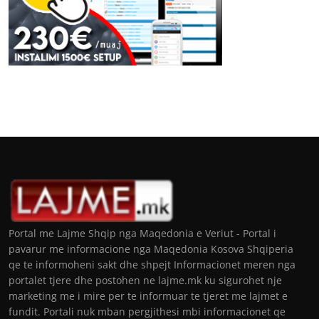
Portal me Lajme Shqip nga Maqedonia e Veriut - Portal i
pavarur me informacione nga Maqedonia Kosova Shqiperia
qe te informoheni sakt dhe shpejt Informacionet meren nga
portalet tjere dhe postohen ne lajme.mk ku sigurohet nje
marketing me i mire per te informuar te tjeret me lajmet e
fundit. Portali nuk mban pergjithesi mbi informacionet qe