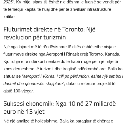
2025”
. Ky rritje, sipas tij, është një dëshmi e fuqisë së vendit për
të tërhequr kapital të huaj dhe për të zhvilluar infrastrukturë
kritike.
Fluturimet direkte në Toronto: Një
revolucion për turizmin
Një nga lajmet më të rëndësishme të ditës është edhe nisja e
fluturimeve direkte nga Aeroporti i Rinasit drejt Toronto, Kanada.
Kjo lidhje e re ndërkontinentale do të hapë rrugë për një rritje të
konsiderueshme të turizmit dhe tregtisë ndërkombëtare. Balla ka
shtuar se
“aeroporti i Vlorës, i cili po përfundon, është një simbol i
durimit dhe qëndresës shqiptare”
, duke iu referuar projektit të
gjatë 100-vjeçar.
Suksesi ekonomik: Nga 10 në 27 miliardë
euro në 13 vjet
Në një analizë të hollësishme, Balla ka paraqitur të dhënat e