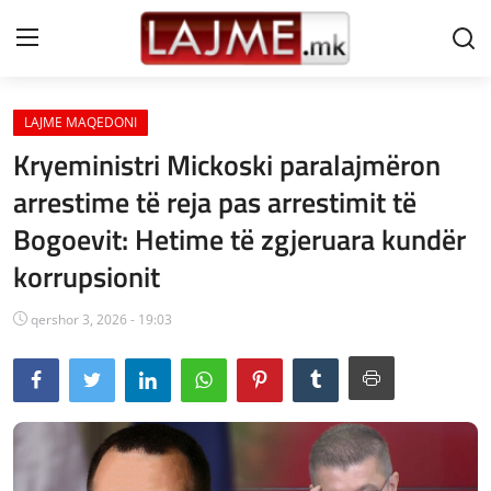
LAJME MAQEDONI
Shtëpi
Kryeministri Mickoski paralajmëron
LAJME MAQEDONI
arrestime të reja pas arrestimit të
Bogoevit: Hetime të zgjeruara kundër
SHQIPERI
korrupsionit
KOSOVA
qershor 3, 2026 - 19:03
LAJME NGA BOTA
SHOWBIZ
SPORT
SHENDETI