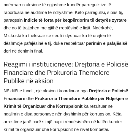
ndërmarrin aksione të ngjashme kundër parregullsive të
raportuara në auditime të ndryshme. Këto parregullsi, sipas tij,
paraqesin
indicie të forta për keqpërdorim të detyrës zyrtare
dhe do të trajtohen me gjithë rreptësinë e ligjit. Ndërkohë,
Mickoski ka theksuar se secili i dyshuar ka të drejtën të
dëshmojë pafajësinë e tij, duke respektuar
parimin e pafajësisë
deri në dënimin final.
Reagimi i institucioneve: Drejtoria e Policisë
Financiare dhe Prokuroria Themelore
Publike në aksion
Në ditët e fundit, një aksion i koordinuar nga
Drejtoria e Policisë
Financiare
dhe
Prokuroria Themelore Publike për Ndjekjen e
Krimit të Organizuar dhe Korrupsionit
ka rezultuar në
ndalimin e disa personave nën dyshimin për korrupsion. Këta
arrestime janë parë si një hapi i rëndësishëm në luftën kundër
krimit të organizuar dhe korrupsionit në nivel kombëtar.