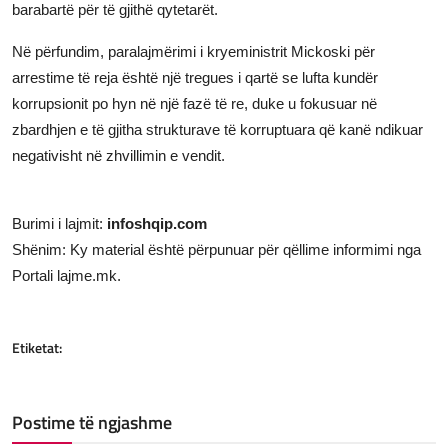
barabartë për të gjithë qytetarët.
Në përfundim, paralajmërimi i kryeministrit Mickoski për
arrestime të reja është një tregues i qartë se lufta kundër
korrupsionit po hyn në një fazë të re, duke u fokusuar në
zbardhjen e të gjitha strukturave të korruptuara që kanë ndikuar
negativisht në zhvillimin e vendit.
Burimi i lajmit:
infoshqip.com
Shënim: Ky material është përpunuar për qëllime informimi nga
Portali lajme.mk.
Etiketat:
Postime të ngjashme