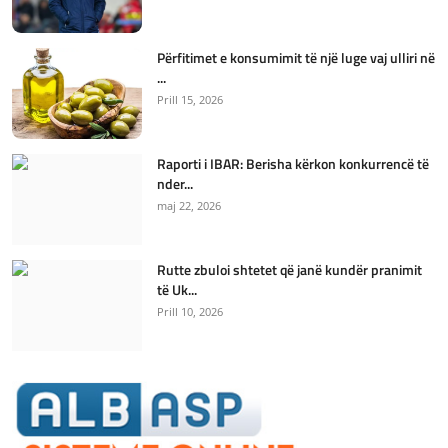
Përfitimet e konsumimit të një luge vaj ulliri në
...
Prill 15, 2026
Raporti i IBAR: Berisha kërkon konkurrencë të
nder...
maj 22, 2026
Rutte zbuloi shtetet që janë kundër pranimit
të Uk...
Prill 10, 2026