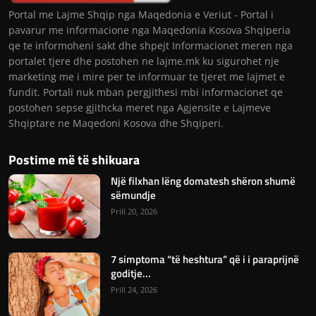
Portal me Lajme Shqip nga Maqedonia e Veriut - Portal i
pavarur me informacione nga Maqedonia Kosova Shqiperia
qe te informoheni sakt dhe shpejt Informacionet meren nga
portalet tjere dhe postohen ne lajme.mk ku sigurohet nje
marketing me i mire per te informuar te tjeret me lajmet e
fundit. Portali nuk mban pergjithesi mbi informacionet qe
postohen sepse gjithcka meret nga Agjensite e Lajmeve
Shqiptare ne Maqedoni Kosova dhe Shqiperi.
Postime më të shikuara
Një filxhan lëng domatesh shëron shumë
sëmundje
Prill 20, 2026
7 simptoma “të heshtura” që i i paraprijnë
goditje...
Prill 24, 2026