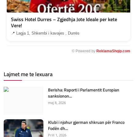
Swiss Hotel Durres – Zgjedhja Jote Ideale per kete
Vere!
📍 Lagja 1, Shkembi i kavajes , Durrës
© Powered by
ReklamaShqip.com
Lajmet me te lexuara
Berisha: Raporti i Parlamentit Europian
sanksionon...
maj 8, 2026
Klubi i njohur gjerman shkruan për Franco
Fodën dh...
Prill 1, 2026