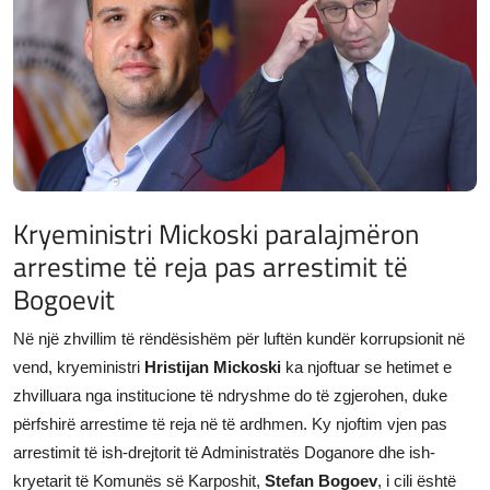
JETA
Gallery
Shqip
Kryeministri Mickoski paralajmëron
arrestime të reja pas arrestimit të
Bogoevit
Në një zhvillim të rëndësishëm për luftën kundër korrupsionit në
vend, kryeministri
Hristijan Mickoski
ka njoftuar se hetimet e
zhvilluara nga institucione të ndryshme do të zgjerohen, duke
përfshirë arrestime të reja në të ardhmen. Ky njoftim vjen pas
arrestimit të ish-drejtorit të Administratës Doganore dhe ish-
kryetarit të Komunës së Karposhit,
Stefan Bogoev
, i cili është