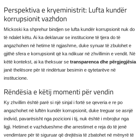
Perspektiva e kryeministrit: Lufta kundër
korrupsionit vazhdon
Mickoski ka shprehur bindjen se lufta kundër korrupsionit nuk do
të ndalet këtu. Ai ka deklaruar se institucione të tjera do të
angazhohen në hetime të ngjashme, duke synuar të zbulohet e
gjithë sfera e korrupsionit që ka ndikuar në zhvillimin e vendit. Në
këtë kontekst, ai ka theksuar se
transparenca dhe përgjegjësia
janë thelësore për të rindërtuar besimin e qytetarëve në
institucione.
Rëndësia e këtij momenti për vendin
Ky zhvillim është parë si një sinjal i fortë se qeveria e re po
angazhohet në luftën kundër korrupsionit, duke treguar se asnjë
individ, pavarësisht nga pozicioni i tij, nuk është i mbrojtur nga
ligji. Hetimet e vazhdueshme dhe arrestimet e reja do të jenë
vendimtare për të siguruar që drejtësia të zbatohet në mënyrë të