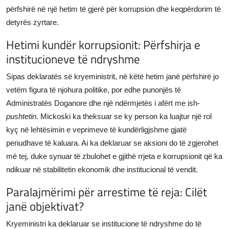
përfshirë në një hetim të gjerë për korrupsion dhe keqpërdorim të
detyrës zyrtare.
Hetimi kundër korrupsionit: Përfshirja e
institucioneve të ndryshme
Sipas deklaratës së kryeministrit, në këtë hetim janë përfshirë jo
vetëm figura të njohura politike, por edhe punonjës të
Administratës Doganore dhe një ndërmjetës i afërt me ish-
pushtetin
. Mickoski ka theksuar se ky person ka luajtur një rol
kyç në lehtësimin e veprimeve të kundërligjshme gjatë
periudhave të kaluara. Ai ka deklaruar se aksioni do të zgjerohet
më tej, duke synuar të zbulohet e gjithë rrjeta e korrupsionit që ka
ndikuar në stabilitetin ekonomik dhe institucional të vendit.
Paralajmërimi për arrestime të reja: Cilët
janë objektivat?
Kryeministri ka deklaruar se institucione të ndryshme do të