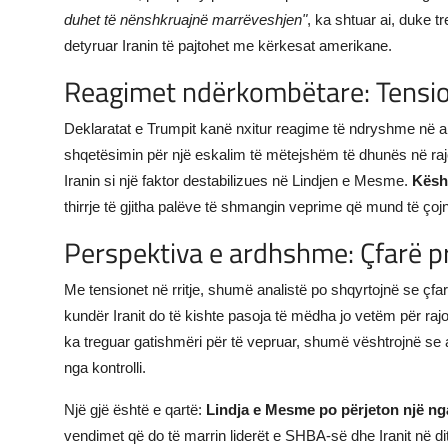
duhet të nënshkruajnë marrëveshjen"
, ka shtuar ai, duke t
detyruar Iranin të pajtohet me kërkesat amerikane.
Reagimet ndërkombëtare: Tension
Deklaratat e Trumpit kanë nxitur reagime të ndryshme në
shqetësimin për një eskalim të mëtejshëm të dhunës në raj
Iranin si një faktor destabilizues në Lindjen e Mesme.
Këshi
thirrje të gjitha palëve të shmangin veprime që mund të çojnë
Perspektiva e ardhshme: Çfarë pr
Me tensionet në rritje, shumë analistë po shqyrtojnë se çf
kundër Iranit do të kishte pasoja të mëdha jo vetëm për r
ka treguar gatishmëri për të vepruar, shumë vështrojnë se a 
nga kontrolli.
Një gjë është e qartë:
Lindja e Mesme po përjeton një nga
vendimet që do të marrin liderët e SHBA-së dhe Iranit në di