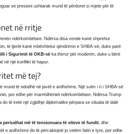
reguar se presioni ushtarak mund të përdoret si mjete për të
et në rritje
 arenën ndërkombëtare. Ndërsa disa vende kanë shprehur
on, të tjerët kanë mbështetur qëndrimin e SHBA-së, duke parë
lli i Sigurimit të OKB-së
ka thirrur për moderim, duke u bërë
 në një konflikt të hapur.
itet më tej?
arë mund të ndodhë në javët e ardhshme. Një sulm i ri i SHBA-së
ajonin, por edhe për marrëdhëniet ndërkombëtare. Ndërsa Trump
do të ketë një zgjidhje diplomatike përpara se situata të dalë
 periudhat më të tensionuara të viteve të fundit
, dhe
tët e ardhshme do të përcaktojnë jo vetëm fatin e tyre, por edhe