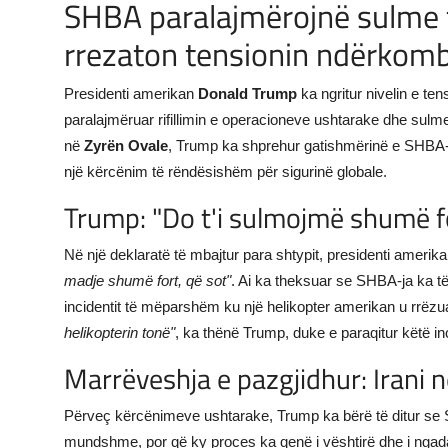
SHBA paralajmërojnë sulme t
rrezaton tensionin ndërkom
Presidenti amerikan
Donald Trump
ka ngritur nivelin e t
paralajmëruar rifillimin e operacioneve ushtarake dhe sulme 
në
Zyrën Ovale
, Trump ka shprehur gatishmërinë e SHBA-së
një kërcënim të rëndësishëm për sigurinë globale.
Trump: "Do t'i sulmojmë shumë fo
Në një deklaratë të mbajtur para shtypit, presidenti amerik
madje shumë fort, që sot"
. Ai ka theksuar se SHBA-ja ka të
incidentit të mëparshëm ku një helikopter amerikan u rrëzua 
helikopterin tonë"
, ka thënë Trump, duke e paraqitur këtë in
Marrëveshja e pazgjidhur: Irani 
Përveç kërcënimeve ushtarake, Trump ka bërë të ditur se 
mundshme, por që ky proces ka qenë i vështirë dhe i nga