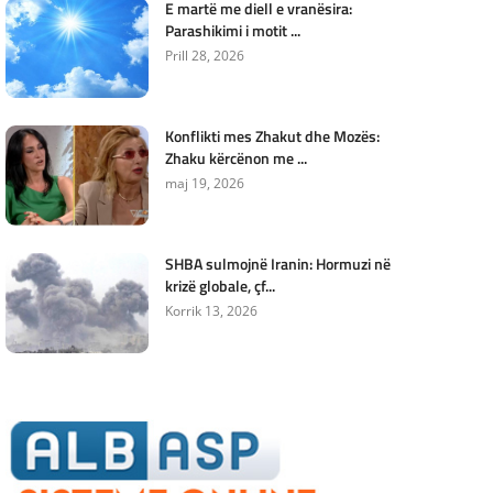
E martë me diell e vranësira:
Parashikimi i motit ...
Prill 28, 2026
Konflikti mes Zhakut dhe Mozës:
Zhaku kërcënon me ...
maj 19, 2026
SHBA sulmojnë Iranin: Hormuzi në
krizë globale, çf...
Korrik 13, 2026