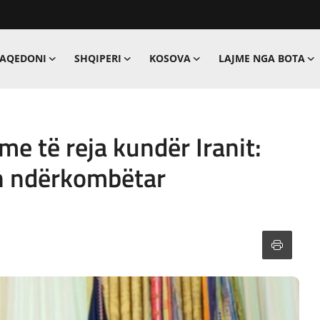
MAQEDONI
SHQIPERI
KOSOVA
LAJME NGA BOTA
e të reja kundër Iranit:
n ndërkombëtar