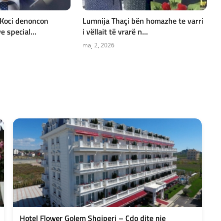
 Koci denoncon
Lumnija Thaçi bën homazhe te varri
e special...
i vëllait të vrarë n...
maj 2, 2026
Hotel Flower Golem Shqiperi – Cdo dite nje