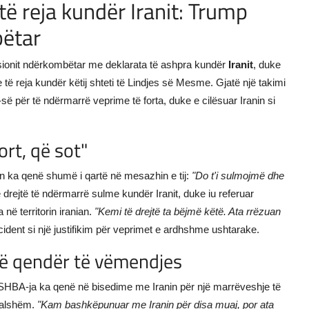
ë reja kundër Iranit: Trump
bëtar
ensionit ndërkombëtar me deklarata të ashpra kundër
Iranit
, duke
të reja kundër këtij shteti të Lindjes së Mesme. Gjatë një takimi
 për të ndërmarrë veprime të forta, duke e cilësuar Iranin si
rt, që sot"
an ka qenë shumë i qartë në mesazhin e tij:
"Do t'i sulmojmë dhe
 drejtë të ndërmarrë sulme kundër Iranit, duke iu referuar
në territorin iranian.
"Kemi të drejtë ta bëjmë këtë. Ata rrëzuan
cident si një justifikim për veprimet e ardhshme ushtarake.
në qendër të vëmendjes
SHBA-ja ka qenë në bisedime me Iranin për një marrëveshje të
dalshëm.
"Kam bashkëpunuar me Iranin për disa muaj, por ata