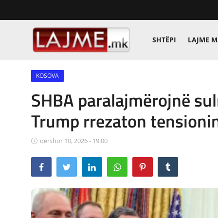
SHTËPI
LAJME 
Shtëpi
KOSOVA
LAJME MAQEDONI
SHBA paralajmërojnë sulm
SHQIPERI
Trump rrezaton tensioni
KOSOVA
qershor 10, 2026 - 19:00
LAJME NGA BOTA
SHOWBIZ
SPORT
SHENDETI