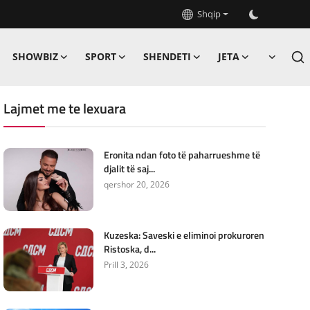
Shqip
SHOWBIZ
SPORT
SHENDETI
JETA
Lajmet me te lexuara
Eronita ndan foto të paharrueshme të
djalit të saj...
qershor 20, 2026
Kuzeska: Saveski e eliminoi prokuroren
Ristoska, d...
Prill 3, 2026