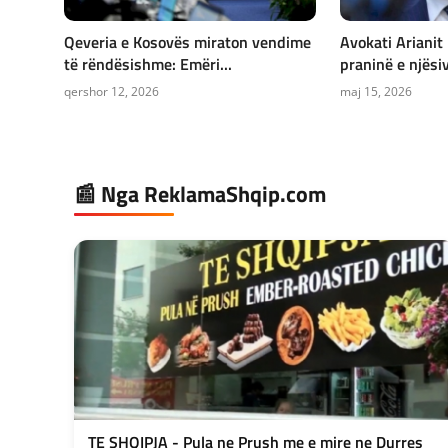
Qeveria e Kosovës miraton vendime
Avokati Arianit
të rëndësishme: Emëri...
praninë e njësiv
qershor 12, 2026
maj 15, 2026
📰 Nga ReklamaShqip.com
TE SHQIPJA - Pula ne Prush me e mire ne Durres