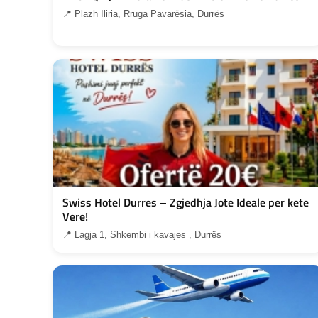
📍 Plazh Iliria, Rruga Pavarësia, Durrës
Swiss Hotel Durres – Zgjedhja Jote Ideale per kete
Vere!
📍 Lagja 1, Shkembi i kavajes , Durrës