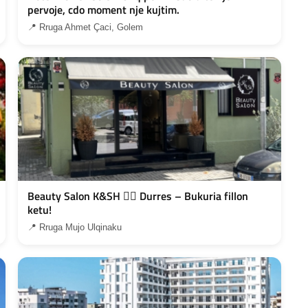
pervoje, cdo moment nje kujtim.
📍 Rruga Ahmet Çaci, Golem
Beauty Salon K&SH 💇‍♀️ Durres – Bukuria fillon
ketu!
📍 Rruga Mujo Ulqinaku