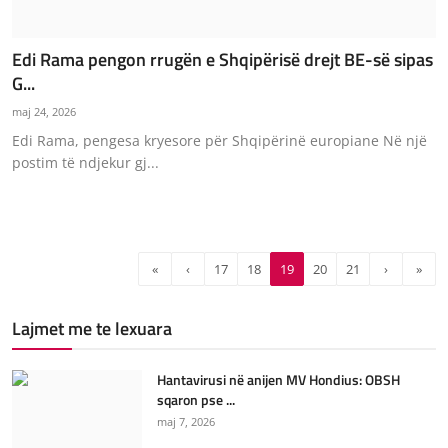
Edi Rama pengon rrugën e Shqipërisë drejt BE-së sipas
G...
maj 24, 2026
Edi Rama, pengesa kryesore për Shqipërinë europiane Në një
postim të ndjekur gj...
«
‹
17
18
19
20
21
›
»
Lajmet me te lexuara
Hantavirusi në anijen MV Hondius: OBSH
sqaron pse ...
maj 7, 2026