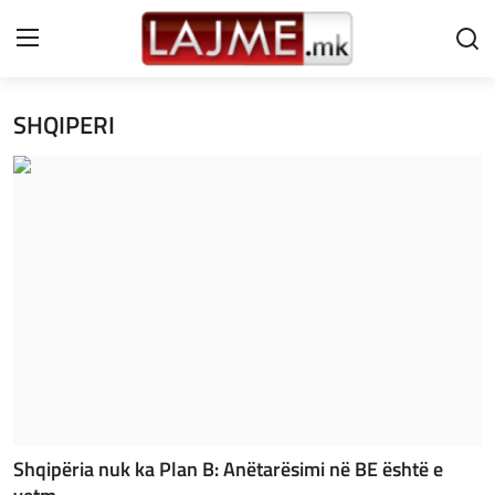
SHQIPERI
Shtëpi
LAJME MAQEDONI
SHQIPERI
KOSOVA
LAJME NGA BOTA
SHOWBIZ
SPORT
Shqipëria nuk ka Plan B: Anëtarësimi në BE është e
SHENDETI