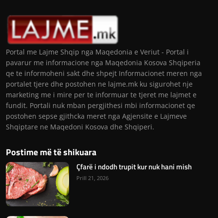
Portal me Lajme Shqip nga Maqedonia e Veriut - Portal i
pavarur me informacione nga Maqedonia Kosova Shqiperia
qe te informoheni sakt dhe shpejt Informacionet meren nga
portalet tjere dhe postohen ne lajme.mk ku sigurohet nje
marketing me i mire per te informuar te tjeret me lajmet e
fundit. Portali nuk mban pergjithesi mbi informacionet qe
postohen sepse gjithcka meret nga Agjensite e Lajmeve
Shqiptare ne Maqedoni Kosova dhe Shqiperi.
Postime më të shikuara
Çfarë i ndodh trupit kur nuk hani mish
Prill 21, 2026