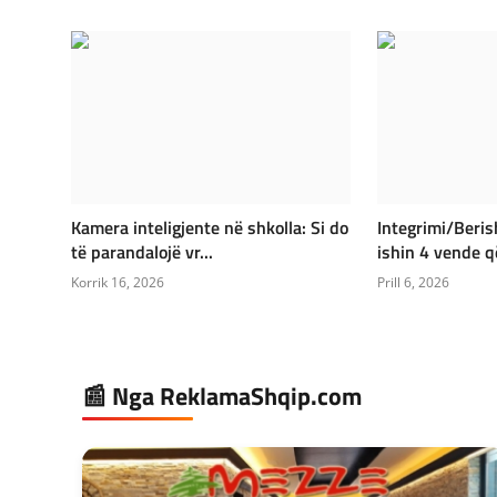
Kamera inteligjente në shkolla: Si do
Integrimi/Beris
të parandalojë vr...
ishin 4 vende që
Korrik 16, 2026
Prill 6, 2026
📰 Nga ReklamaShqip.com