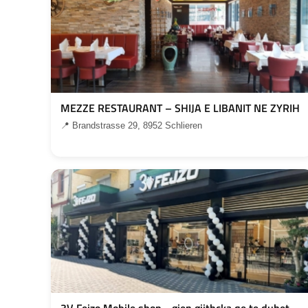
MEZZE RESTAURANT – SHIJA E LIBANIT NE ZYRIH
📍 Brandstrasse 29, 8952 Schlieren
3V Fejzo Mobile shop - gjen gjithcka qe te duhet