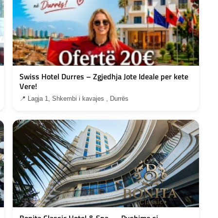
Swiss Hotel Durres – Zgjedhja Jote Ideale per kete
Vere!
📍 Lagja 1, Shkembi i kavajes , Durrës
Bonita Classic Hotel & Spa — Pushime si