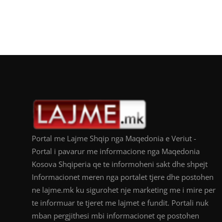
Portal me Lajme Shqip nga Maqedonia e Veriut -
Portal i pavarur me informacione nga Maqedonia
Kosova Shqiperia qe te informoheni sakt dhe shpejt
Informacionet meren nga portalet tjere dhe postohen
ne lajme.mk ku sigurohet nje marketing me i mire per
te informuar te tjeret me lajmet e fundit. Portali nuk
mban pergjithesi mbi informacionet qe postohen