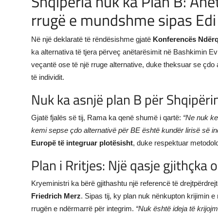
Shqipëria nuk ka Plan B: Anë
rrugë e mundshme sipas Ed
JETA
Gallery
Në një deklaratë të rëndësishme gjatë
Konferencës Ndërq
ka alternativa të tjera përveç anëtarësimit në Bashkimin Ev
Shqip
veçantë ose të një rruge alternative, duke theksuar se çdo a
të individit.
Nuk ka asnjë plan B për Shqipëri
Gjatë fjalës së tij, Rama ka qenë shumë i qartë:
“Ne nuk ke
kemi sepse çdo alternativë për BE është kundër lirisë së indi
Europë të integruar plotësisht
, duke respektuar metodolo
Plan i Rritjes: Një qasje gjithçka 
Kryeministri ka bërë gjithashtu një referencë të drejtpërdrej
Friedrich Merz
. Sipas tij, ky plan nuk nënkupton krijimin e
rrugën e ndërmarrë për integrim.
“Nuk është ideja të krijoj