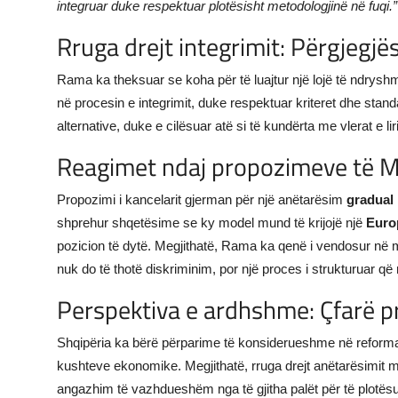
integruar duke respektuar plotësisht metodologjinë në fuqi.”
Rruga drejt integrimit: Përgjegj
Rama ka theksuar se koha për të luajtur një lojë të ndryshme
në procesin e integrimit, duke respektuar kriteret dhe stand
alternative, duke e cilësuar atë si të kundërta me vlerat e 
Reagimet ndaj propozimeve të 
Propozimi i kancelarit gjerman për një anëtarësim
gradual
shprehur shqetësime se ky model mund të krijojë një
Euro
pozicion të dytë. Megjithatë, Rama ka qenë i vendosur në m
nuk do të thotë diskriminim, por një proces i strukturuar që 
Perspektiva e ardhshme: Çfarë p
Shqipëria ka bërë përparime të konsiderueshme në reformat 
kushteve ekonomike. Megjithatë, rruga drejt anëtarësimit mb
angazhim të vazhdueshëm nga të gjitha palët për të plotës