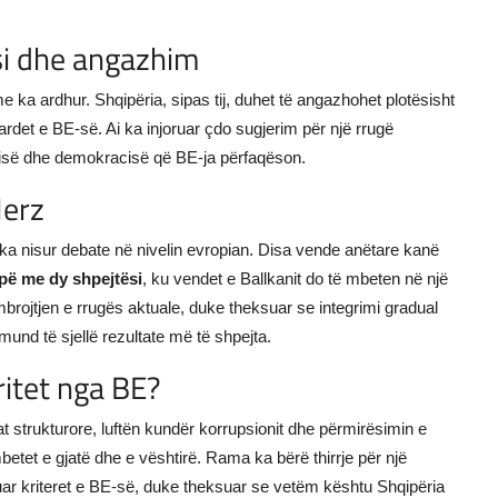
ësi dhe angazhim
 ka ardhur. Shqipëria, sipas tij, duhet të angazhohet plotësisht
ardet e BE-së. Ai ka injoruar çdo sugjerim për një rrugë
lirisë dhe demokracisë që BE-ja përfaqëson.
Merz
ka nisur debate në nivelin evropian. Disa vende anëtare kanë
pë me dy shpejtësi
, ku vendet e Ballkanit do të mbeten në një
brojtjen e rrugës aktuale, duke theksuar se integrimi gradual
mund të sjellë rezultate më të shpejta.
ritet nga BE?
strukturore, luftën kundër korrupsionit dhe përmirësimin e
etet e gjatë dhe e vështirë. Rama ka bërë thirrje për një
uar kriteret e BE-së, duke theksuar se vetëm kështu Shqipëria