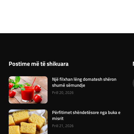
Postime më të shikuara
Një filxhan lëng domatesh shëron
shumë sëmundje
Prill 20, 2026
Përfitimet shëndetësore nga buka e
misrit
Prill 21, 2026