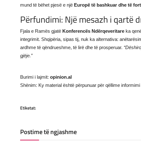
mund të bëhet pjesë e një
Europë të bashkuar dhe të for
Përfundimi: Një mesazh i qartë d
Fjala e Ramës gjatë
Konferencës Ndërqeveritare
ka qenë 
integrimit. Shqipëria, sipas tij, nuk ka alternativa: anëtar
ardhme të qëndrueshme, të lirë dhe të prosperuar.
“Dëshiro
gjëje.”
Burimi i lajmit:
opinion.al
Shënim: Ky material është përpunuar për qëllime informimi 
Etiketat:
Postime të ngjashme