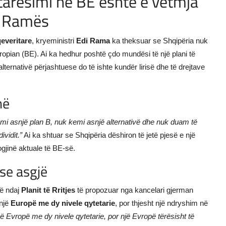
tarësimi në BE është e vetmja
i Ramës
everitare
, kryeministri
Edi Rama
ka theksuar se Shqipëria nuk
ropian (BE). Ai ka hedhur poshtë çdo mundësi të një plani të
lternativë përjashtuese do të ishte kundër lirisë dhe të drejtave
në
mi asnjë plan B, nuk kemi asnjë alternativë dhe nuk duam të
vidit.”
Ai ka shtuar se Shqipëria dëshiron të jetë pjesë e një
gjinë aktuale të BE-së.
ose asgjë
të ndaj
Planit të Rritjes
të propozuar nga kancelari gjerman
 një
Europë me dy nivele qytetarie
, por thjesht një ndryshim në
më Evropë me dy nivele qytetarie, por një Evropë tërësisht të