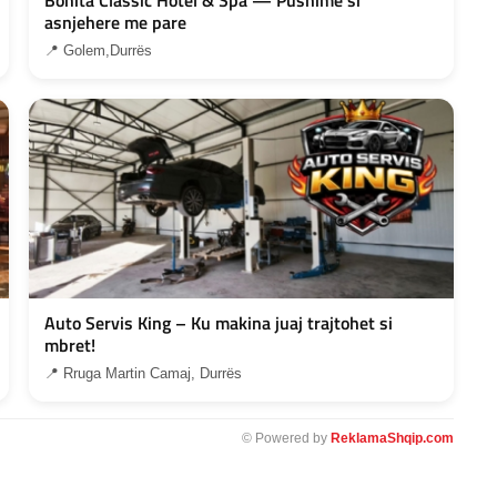
asnjehere me pare
📍 Golem,Durrës
Auto Servis King – Ku makina juaj trajtohet si
mbret!
📍 Rruga Martin Camaj, Durrës
© Powered by
ReklamaShqip.com