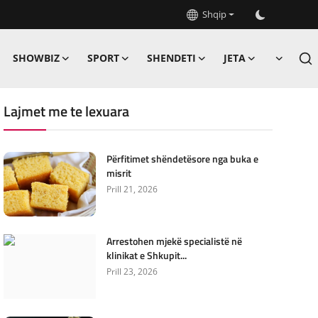
Shqip
SHOWBIZ
SPORT
SHENDETI
JETA
Lajmet me te lexuara
Përfitimet shëndetësore nga buka e
misrit
Prill 21, 2026
Arrestohen mjekë specialistë në
klinikat e Shkupit...
Prill 23, 2026