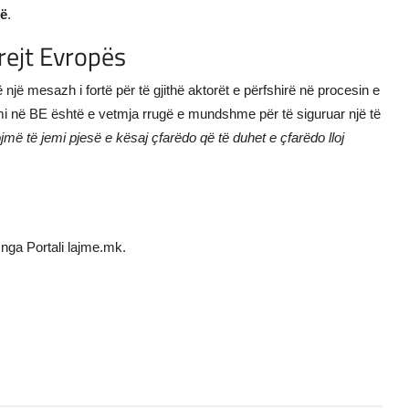
të
.
rejt Evropës
një mesazh i fortë për të gjithë aktorët e përfshirë në procesin e
ësimi në BE është e vetmja rrugë e mundshme për të siguruar një të
jmë të jemi pjesë e kësaj çfarëdo që të duhet e çfarëdo lloj
nga Portali lajme.mk.