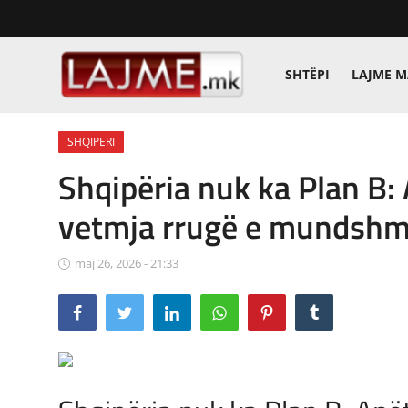
SHTËPI
LAJME 
Shtëpi
SHQIPERI
LAJME MAQEDONI
Shqipëria nuk ka Plan B:
SHQIPERI
vetmja rrugë e mundshm
KOSOVA
maj 26, 2026 - 21:33
LAJME NGA BOTA
SHOWBIZ
SPORT
SHENDETI