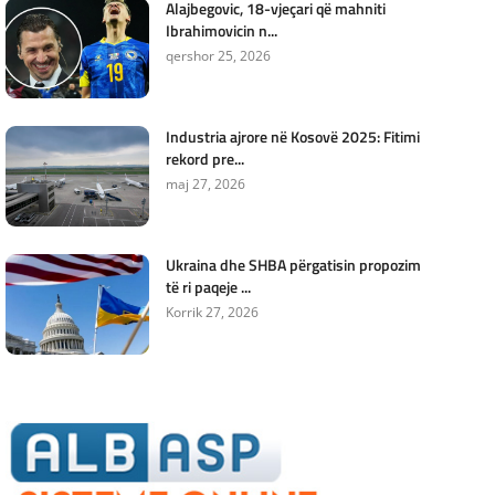
Alajbegovic, 18-vjeçari që mahniti
Ibrahimovicin n...
qershor 25, 2026
Industria ajrore në Kosovë 2025: Fitimi
rekord pre...
maj 27, 2026
Ukraina dhe SHBA përgatisin propozim
të ri paqeje ...
Korrik 27, 2026