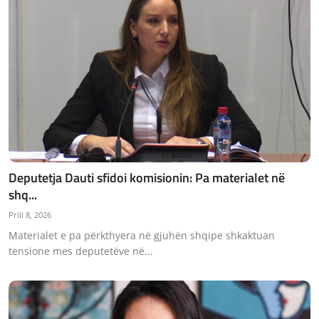
Deputetja Dauti sfidoi komisionin: Pa materialet në
shq...
Prill 8, 2026
Materialet e pa përkthyera në gjuhën shqipe shkaktuan
tensione mes deputetëve në...