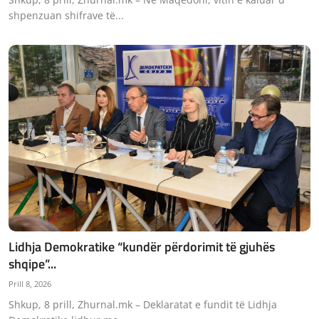
shpenzuan shifrave të...
Lidhja Demokratike “kundër përdorimit të gjuhës
shqipe”...
Prill 8, 2026
Shkup, 8 prill, Zhurnal.mk – Deklaratat e fundit të Lidhja