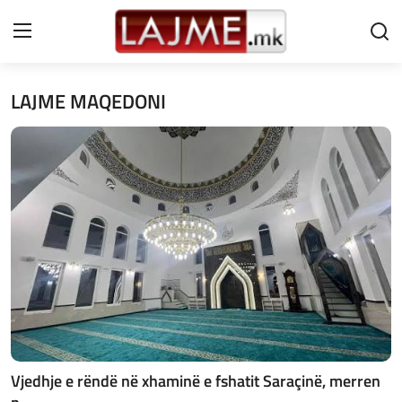
LAJME MAQEDONI
Shtëpi
LAJME MAQEDONI
SHQIPERI
KOSOVA
LAJME NGA BOTA
SHOWBIZ
SPORT
Vjedhje e rëndë në xhaminë e fshatit Saraçinë, merren
SHENDETI