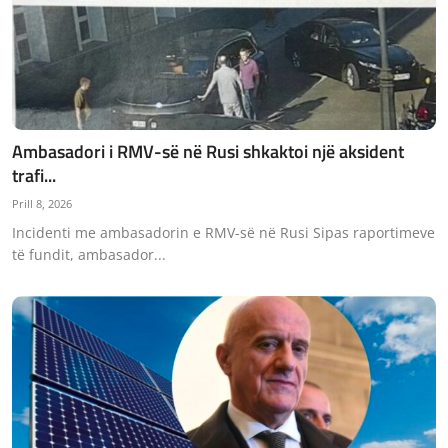
Ambasadori i RMV-së në Rusi shkaktoi një aksident
trafi...
Prill 8, 2026
Incidenti me ambasadorin e RMV-së në Rusi Sipas raportimeve
të fundit, ambasador...