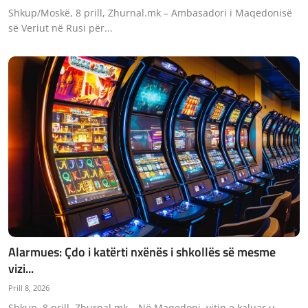
Shkup/Moskë, 8 prill, Zhurnal.mk – Ambasadori i Maqedonisë
së Veriut në Rusi për...
Alarmues: Çdo i katërti nxënës i shkollës së mesme
vizi...
Prill 8, 2026
Shkup, 8 prill, Zhurnal.mk – Në Maqedoni, vitin e kaluar u