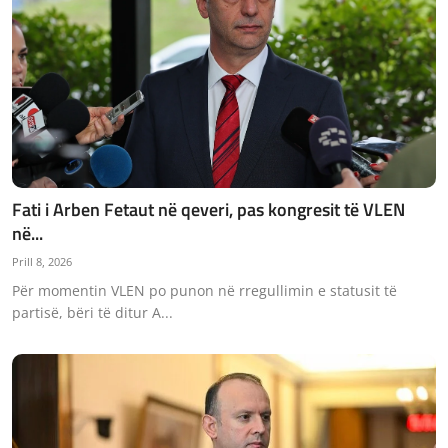
Fati i Arben Fetaut në qeveri, pas kongresit të VLEN
në...
Prill 8, 2026
Për momentin VLEN po punon në rregullimin e statusit të
partisë, bëri të ditur A...