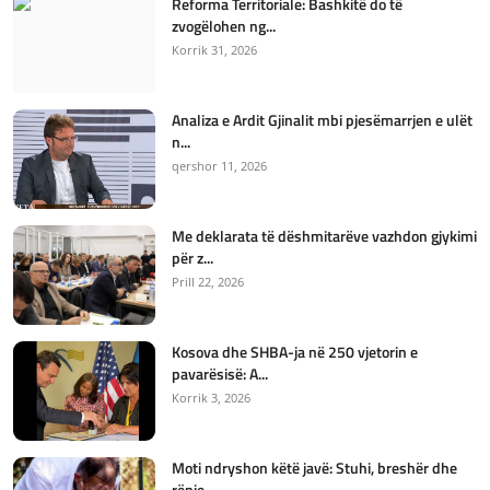
Reforma Territoriale: Bashkitë do të
zvogëlohen ng...
Korrik 31, 2026
Analiza e Ardit Gjinalit mbi pjesëmarrjen e ulët
n...
qershor 11, 2026
Me deklarata të dëshmitarëve vazhdon gjykimi
për z...
Prill 22, 2026
Kosova dhe SHBA-ja në 250 vjetorin e
pavarësisë: A...
Korrik 3, 2026
Moti ndryshon këtë javë: Stuhi, breshër dhe
rënie ...