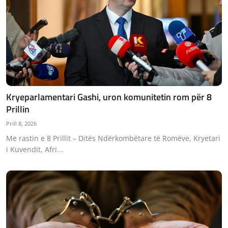
Kryeparlamentari Gashi, uron komunitetin rom për 8
Prillin
Prill 8, 2026
Me rastin e 8 Prillit – Ditës Ndërkombëtare të Romëve, Kryetari
i Kuvendit, Afri...