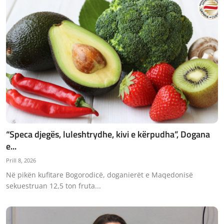
“Speca djegës, luleshtrydhe, kivi e kërpudha”, Dogana
e...
Prill 8, 2026
Në pikën kufitare Bogorodicë, doganierët e Maqedonisë
sekuestruan 12,5 ton fruta...