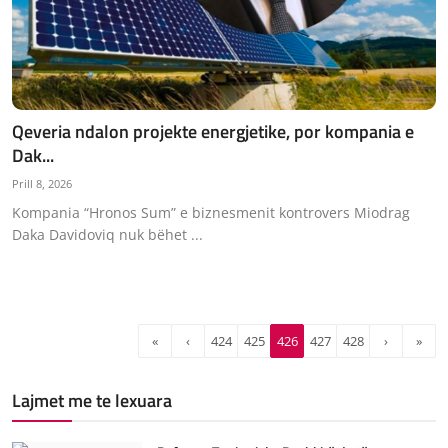
Qeveria ndalon projekte energjetike, por kompania e
Dak...
Prill 8, 2026
Kompania “Hronos Sum” e biznesmenit kontrovers Miodrag
Daka Davidoviq nuk bëhet ...
«
‹
424
425
426
427
428
›
»
Lajmet me te lexuara