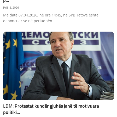
p...
JETA
Prill 8, 2026
​Më datë 07.04.2026, në ora 14:45, në SPB Tetovë është
Gallery
denoncuar se në periudhën...
Shqip
LDM: Protestat kundër gjuhës janë të motivuara
politiki...