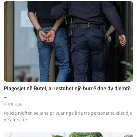
Plagosjet në Butel, arrestohet një burrë dhe dy djemtë
...
Prill 8, 2026
Policia njofton se janë privuar nga liria tre personat të cilët dje
në afërsi të...