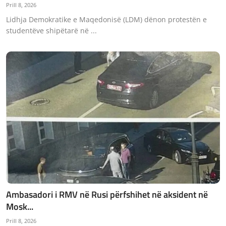
Prill 8, 2026
Lidhja Demokratike e Maqedonisë (LDM) dënon protestën e
studentëve shipëtarë në ...
Ambasadori i RMV në Rusi përfshihet në aksident në
Mosk...
Prill 8, 2026