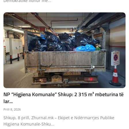
Demokratike lidhur me...
NP “Higjiena Komunale” Shkup: 2 315 m³ mbeturina të
lar...
Prill 8, 2026
Shkup, 8 prill, Zhurnal.mk – Ekipet e Ndërmarrjes Publike
Higjiena Komunale-Shku...