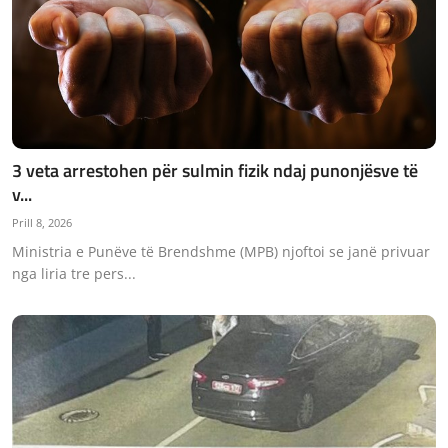
3 veta arrestohen për sulmin fizik ndaj punonjësve të
v...
Prill 8, 2026
Ministria e Punëve të Brendshme (MPB) njoftoi se janë privuar
nga liria tre pers...