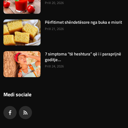
Prill 20, 2026
Përfitimet shëndetësore nga buka e misrit
Prill 21, 2026
7 simptoma “të heshtura” që i i paraprijnë
goditje...
Prill 24, 2026
Medi sociale