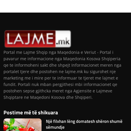
Portal me Lajme Shqip nga Maqedonia e Veriut - Portal i
pavarur me informacione nga Maqedonia Kosova Shqiperia
qe te informoheni sakt dhe shpejt Informacionet meren nga
portalet tjere dhe postohen ne lajme.mk ku sigurohet nje
marketing me i mire per te informuar te tjeret me lajmet e
fundit. Portali nuk mban pergjithesi mbi informacionet qe
postohen sepse gjithcka meret nga Agjensite e Lajmeve
Shqiptare ne Maqedoni Kosova dhe Shqiperi.
Postime më të shikuara
Një filxhan lëng domatesh shëron shumë
sëmundje