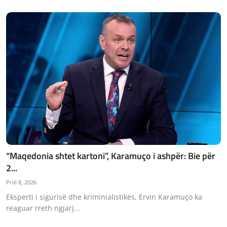
“Maqedonia shtet kartoni”, Karamuço i ashpër: Bie për
2...
Prill 8, 2026
Eksperti i sigurisë dhe kriminialistikës, Ervin Karamuço ka
reaguar rreth ngjarj...