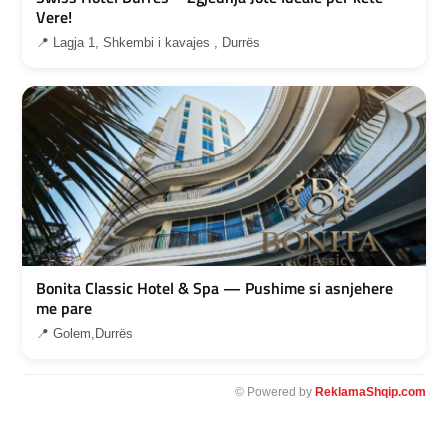
Vere!
📍 Lagja 1, Shkembi i kavajes , Durrës
Bonita Classic Hotel & Spa — Pushime si asnjehere
me pare
📍 Golem,Durrës
© Powered by
ReklamaShqip.com