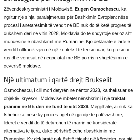
JETA
Zëvendëskryeministri i Moldavisë,
Eugen Osmochescu
, ka
ngritur një sinjal paralajmërues për Bashkimin Evropian: nëse
Gallery
procesi i anëtarësimit të vendit në BE nuk do të ketë progres të
dukshëm deri në vitin 2028, Moldavia do të shqyrtojë seriozisht
Shqip
mundësinë e ribashkimit me Rumaninë. Kjo deklaratë e lartë e
vendit ballkanik vjen në një kontekst të tensionuar, ku presioni
rus dhe vonesat në negociatat me BE po rrisin shqetësimin e
qeverisë moldave.
Një ultimatum i qartë drejt Brukselit
Osmochescu, i cili mori detyrën në nëntor 2023, ka theksuar se
objektivi kryesor i Moldavisë mbetet nënshkrimi i një
traktati
pranimi në BE deri në fund të vitit 2028
. Megjithatë, ai nuk ka
fshehur se nëse ky proces ngel në gjendje të palëvizshme,
liderët e vendit do të detyrohen të marrin në konsideratë
alternativa të tjera, duke përfshirë edhe ribashkimin me
Rumaninë. Ky deklaratë nuk është thjesht një kërcënim, por një