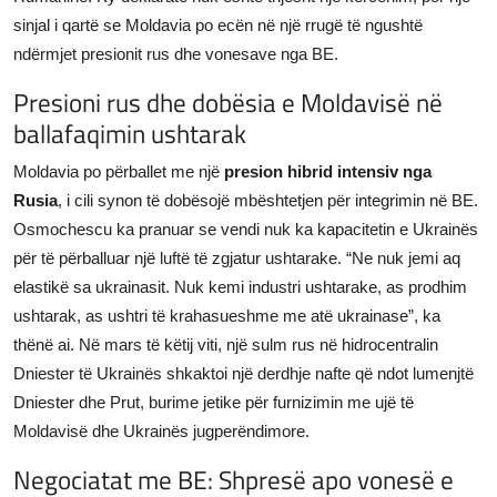
sinjal i qartë se Moldavia po ecën në një rrugë të ngushtë
ndërmjet presionit rus dhe vonesave nga BE.
Presioni rus dhe dobësia e Moldavisë në
ballafaqimin ushtarak
Moldavia po përballet me një
presion hibrid intensiv nga
Rusia
, i cili synon të dobësojë mbështetjen për integrimin në BE.
Osmochescu ka pranuar se vendi nuk ka kapacitetin e Ukrainës
për të përballuar një luftë të zgjatur ushtarake. “Ne nuk jemi aq
elastikë sa ukrainasit. Nuk kemi industri ushtarake, as prodhim
ushtarak, as ushtri të krahasueshme me atë ukrainase”, ka
thënë ai. Në mars të këtij viti, një sulm rus në hidrocentralin
Dniester të Ukrainës shkaktoi një derdhje nafte që ndot lumenjtë
Dniester dhe Prut, burime jetike për furnizimin me ujë të
Moldavisë dhe Ukrainës jugperëndimore.
Negociatat me BE: Shpresë apo vonesë e