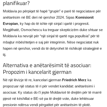
planifikuar?
Moldavia po përpiqet të hapë “grupin” e parë të negociatave për
anëtarësim në BE deri në qershor 2024. Sipas
Komisionit
Evropian
, ky hap do të ishte një sinjal i qartë i progresit.
Megjithatë, Osmochescu ka treguar skepticizëm duke shtuar se
Moldavia ka nevojë për “një sinjal të qartë nga popullsia” për të
mbajtur mbështetjen e saj për integrimin. Nëse negociatat nuk
hapen në qershor, vendi do të detyrohet të rishikojë strategjinë e
tij.
Alternativa e anëtarësimit të asociuar:
Propozim i kancelarit gjerman
Në një lëvizje të re, kancelari gjerman
Friedrich Merz
ka
propozuar një status të ri për vendet kandidat: anëtarësimi i
asociuar. Ky status do t’i jepte Moldavisë të drejtën për të marrë
pjesë në këshillat e BE-së pa të drejtë vote, duke lehtësuar
presionin ndërsa vendi përgatitet për anëtarësim të plotë.