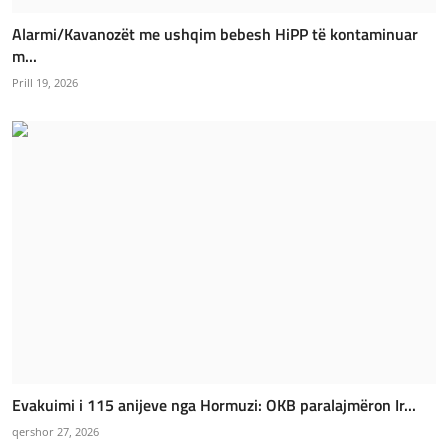
Alarmi/Kavanozët me ushqim bebesh HiPP të kontaminuar
m...
Prill 19, 2026
Evakuimi i 115 anijeve nga Hormuzi: OKB paralajmëron Ir...
qershor 27, 2026