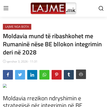
LAJME NGA BOTA
Shtëpi
Moldavia mund të ribashkohet me
LAJME MAQEDONI
Rumaninë nëse BE bllokon integrimin
deri në 2028
SHQIPERI
KOSOVA
qershor 3, 2026 - 11:31
LAJME NGA BOTA
SHOWBIZ
SPORT
Moldavia rrezikon ndryshimin e
strategjisë për integrimin në BE
SHENDETI