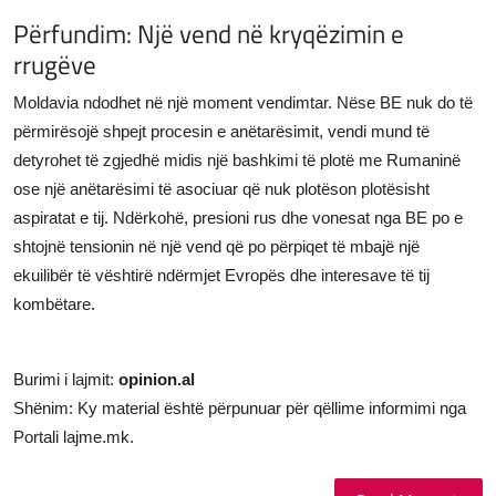
Përfundim: Një vend në kryqëzimin e
rrugëve
Moldavia ndodhet në një moment vendimtar. Nëse BE nuk do të
përmirësojë shpejt procesin e anëtarësimit, vendi mund të
detyrohet të zgjedhë midis një bashkimi të plotë me Rumaninë
ose një anëtarësimi të asociuar që nuk plotëson plotësisht
aspiratat e tij. Ndërkohë, presioni rus dhe vonesat nga BE po e
shtojnë tensionin në një vend që po përpiqet të mbajë një
ekuilibër të vështirë ndërmjet Evropës dhe interesave të tij
kombëtare.
Burimi i lajmit:
opinion.al
Shënim: Ky material është përpunuar për qëllime informimi nga
Portali lajme.mk.