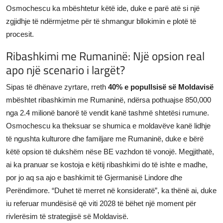
Osmochescu ka mbështetur këtë ide, duke e parë atë si një
zgjidhje të ndërmjetme për të shmangur bllokimin e plotë të
procesit.
Ribashkimi me Rumaninë: Një opsion real
apo një scenario i largët?
Sipas të dhënave zyrtare, rreth
40% e popullsisë së Moldavisë
mbështet ribashkimin me Rumaninë, ndërsa pothuajse 850,000
nga 2.4 milionë banorë të vendit kanë tashmë shtetësi rumune.
Osmochescu ka theksuar se shumica e moldavëve kanë lidhje
të ngushta kulturore dhe familjare me Rumaninë, duke e bërë
këtë opsion të dukshëm nëse BE vazhdon të vonojë. Megjithatë,
ai ka pranuar se kostoja e këtij ribashkimi do të ishte e madhe,
por jo aq sa ajo e bashkimit të Gjermanisë Lindore dhe
Perëndimore. “Duhet të merret në konsideratë”, ka thënë ai, duke
iu referuar mundësisë që viti 2028 të bëhet një moment për
rivlerësim të strategjisë së Moldavisë.