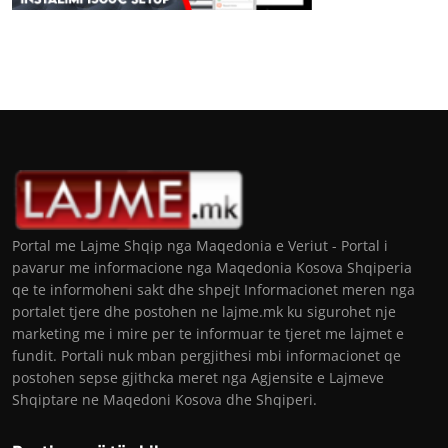
Portal me Lajme Shqip nga Maqedonia e Veriut - Portal i
pavarur me informacione nga Maqedonia Kosova Shqiperia
qe te informoheni sakt dhe shpejt Informacionet meren nga
portalet tjere dhe postohen ne lajme.mk ku sigurohet nje
marketing me i mire per te informuar te tjeret me lajmet e
fundit. Portali nuk mban pergjithesi mbi informacionet qe
postohen sepse gjithcka meret nga Agjensite e Lajmeve
Shqiptare ne Maqedoni Kosova dhe Shqiperi.