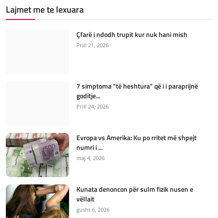
Lajmet me te lexuara
Çfarë i ndodh trupit kur nuk hani mish
Prill 21, 2026
7 simptoma “të heshtura” që i i paraprijnë
goditje...
Prill 24, 2026
Evropa vs Amerika: Ku po rritet më shpejt
numri i ...
maj 4, 2026
Kunata denoncon për sulm fizik nusen e
vëllait
gusht 6, 2026