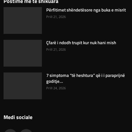
Postime më të shikuara
Përfitimet shëndetësore nga buka e misrit
Prill 21, 2026
Çfarë i ndodh trupit kur nuk hani mish
Prill 21, 2026
7 simptoma “të heshtura” që i i paraprijnë
goditje...
Prill 24, 2026
Medi sociale