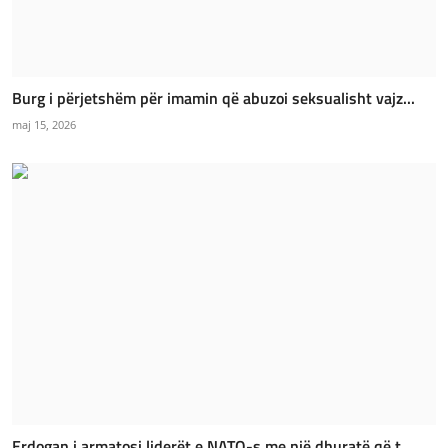
Burg i përjetshëm për imamin që abuzoi seksualisht vajz...
maj 15, 2026
Erdogan i armatosi liderët e NATO-s me një dhuratë që t...