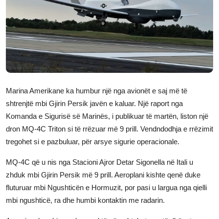
JETA
Gallery
Shqip
Marina Amerikane ka humbur një nga avionët e saj më të
shtrenjtë mbi Gjirin Persik javën e kaluar. Një raport nga
Komanda e Sigurisë së Marinës, i publikuar të martën, liston një
dron MQ-4C Triton si të rrëzuar më 9 prill. Vendndodhja e rrëzimit
tregohet si e pazbuluar, për arsye sigurie operacionale.
MQ-4C që u nis nga Stacioni Ajror Detar Sigonella në Itali u
zhduk mbi Gjirin Persik më 9 prill. Aeroplani kishte qenë duke
fluturuar mbi Ngushticën e Hormuzit, por pasi u largua nga qielli
mbi ngushticë, ra dhe humbi kontaktin me radarin.