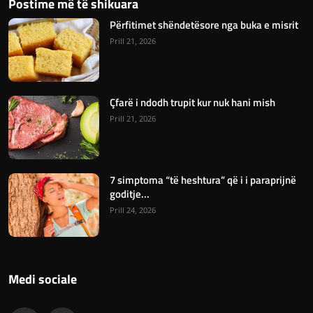
Postime më të shikuara
Përfitimet shëndetësore nga buka e misrit
Prill 21, 2026
Çfarë i ndodh trupit kur nuk hani mish
Prill 21, 2026
7 simptoma “të heshtura” që i i paraprijnë
goditje...
Prill 24, 2026
Medi sociale