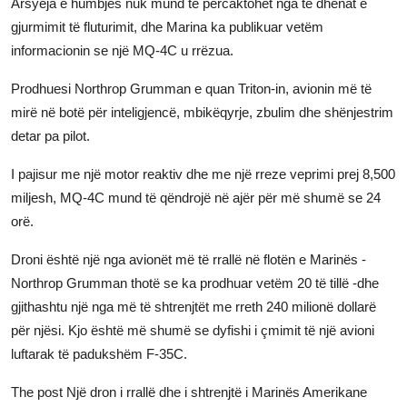
Arsyeja e humbjes nuk mund të përcaktohet nga të dhënat e
gjurmimit të fluturimit, dhe Marina ka publikuar vetëm
informacionin se një MQ-4C u rrëzua.
Prodhuesi Northrop Grumman e quan Triton-in, avionin më të
mirë në botë për inteligjencë, mbikëqyrje, zbulim dhe shënjestrim
detar pa pilot.
I pajisur me një motor reaktiv dhe me një rreze veprimi prej 8,500
miljesh, MQ-4C mund të qëndrojë në ajër për më shumë se 24
orë.
Droni është një nga avionët më të rrallë në flotën e Marinës -
Northrop Grumman thotë se ka prodhuar vetëm 20 të tillë -dhe
gjithashtu një nga më të shtrenjtët me rreth 240 milionë dollarë
për njësi. Kjo është më shumë se dyfishi i çmimit të një avioni
luftarak të padukshëm F-35C.
The post
Një dron i rrallë dhe i shtrenjtë i Marinës Amerikane