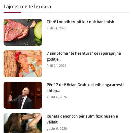
Lajmet me te lexuara
Çfarë i ndodh trupit kur nuk hani mish
Prill 21, 2026
7 simptoma “të heshtura” që i i paraprijnë
goditje...
Prill 24, 2026
Për 17 ditë Artan Grubi del edhe nga arresti
shtëp...
gusht 6, 2026
Kunata denoncon për sulm fizik nusen e
vëllait
gusht 6, 2026