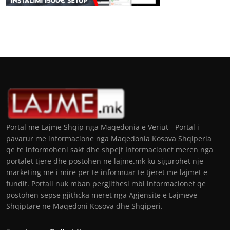
Portal me Lajme Shqip nga Maqedonia e Veriut - Portal i
pavarur me informacione nga Maqedonia Kosova Shqiperia
qe te informoheni sakt dhe shpejt Informacionet meren nga
portalet tjere dhe postohen ne lajme.mk ku sigurohet nje
marketing me i mire per te informuar te tjeret me lajmet e
fundit. Portali nuk mban pergjithesi mbi informacionet qe
postohen sepse gjithcka meret nga Agjensite e Lajmeve
Shqiptare ne Maqedoni Kosova dhe Shqiperi.