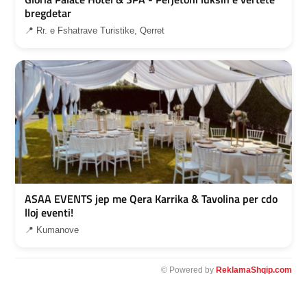
bregdetar
📍 Rr. e Fshatrave Turistike, Qerret
ASAA EVENTS jep me Qera Karrika & Tavolina per cdo
lloj eventi!
📍 Kumanove
© Powered by
ReklamaShqip.com