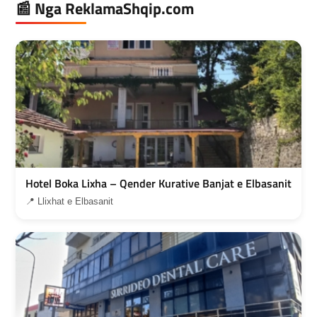
📰 Nga ReklamaShqip.com
Hotel Boka Lixha – Qender Kurative Banjat e Elbasanit
📍 Llixhat e Elbasanit