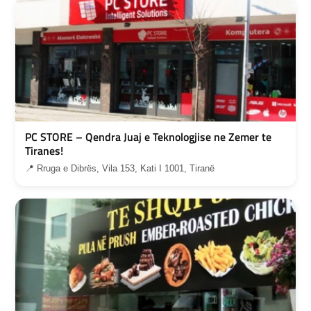
PC STORE – Qendra Juaj e Teknologjise ne Zemer te
Tiranes!
📍 Rruga e Dibrës, Vila 153, Kati I 1001, Tiranë