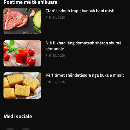
Postime më të shikuara
Çfarë i ndodh trupit kur nuk hani mish
Prill 21, 2026
Një filxhan lëng domatesh shëron shumë
sëmundje
Prill 20, 2026
Përfitimet shëndetësore nga buka e misrit
Prill 21, 2026
Medi sociale