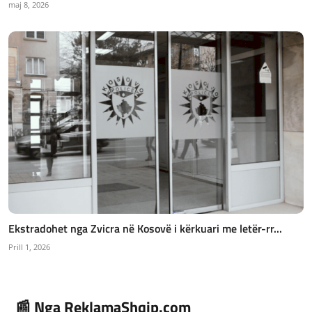
maj 8, 2026
Ekstradohet nga Zvicra në Kosovë i kërkuari me letër-rr...
Prill 1, 2026
📰 Nga ReklamaShqip.com