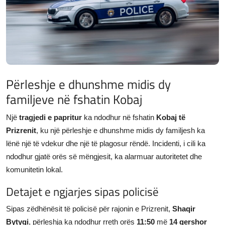
JETA
Gallery
Shqip
Përleshje e dhunshme midis dy
familjeve në fshatin Kobaj
Një
tragjedi e papritur
ka ndodhur në fshatin
Kobaj të
Prizrenit
, ku një përleshje e dhunshme midis dy familjesh ka
lënë një të vdekur dhe një të plagosur rëndë. Incidenti, i cili ka
ndodhur gjatë orës së mëngjesit, ka alarmuar autoritetet dhe
komunitetin lokal.
Detajet e ngjarjes sipas policisë
Sipas zëdhënësit të policisë për rajonin e Prizrenit,
Shaqir
Bytyqi
, përleshja ka ndodhur rreth orës
11:50
më
14 qershor