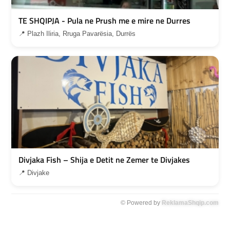
TE SHQIPJA - Pula ne Prush me e mire ne Durres
📍 Plazh Iliria, Rruga Pavarësia, Durrës
Divjaka Fish – Shija e Detit ne Zemer te Divjakes
📍 Divjake
© Powered by
ReklamaShqip.com