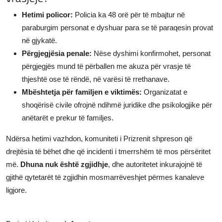
Hetimi policor:
Policia ka 48 orë për të mbajtur në
paraburgim personat e dyshuar para se të paraqesin provat
në gjykatë.
Përgjegjësia penale:
Nëse dyshimi konfirmohet, personat
përgjegjës mund të përballen me akuza për vrasje të
thjeshtë ose të rëndë, në varësi të rrethanave.
Mbështetja për familjen e viktimës:
Organizatat e
shoqërisë civile ofrojnë ndihmë juridike dhe psikologjike për
anëtarët e prekur të familjes.
Ndërsa hetimi vazhdon, komuniteti i Prizrenit shpreson që
drejtësia të bëhet dhe që incidenti i tmerrshëm të mos përsëritet
më.
Dhuna nuk është zgjidhje
, dhe autoritetet inkurajojnë të
gjithë qytetarët të zgjidhin mosmarrëveshjet përmes kanaleve
ligjore.