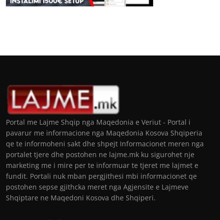
Portal me Lajme Shqip nga Maqedonia e Veriut - Portal i
pavarur me informacione nga Maqedonia Kosova Shqiperia
qe te informoheni sakt dhe shpejt Informacionet meren nga
portalet tjere dhe postohen ne lajme.mk ku sigurohet nje
marketing me i mire per te informuar te tjeret me lajmet e
fundit. Portali nuk mban pergjithesi mbi informacionet qe
postohen sepse gjithcka meret nga Agjensite e Lajmeve
Shqiptare ne Maqedoni Kosova dhe Shqiperi.