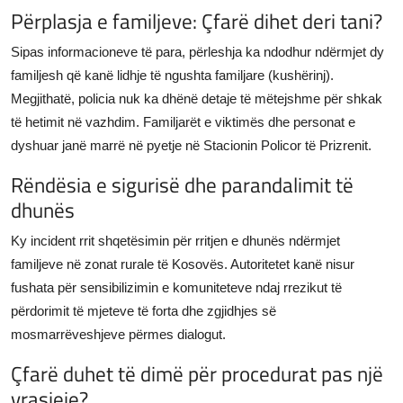
Përplasja e familjeve: Çfarë dihet deri tani?
Sipas informacioneve të para, përleshja ka ndodhur ndërmjet dy
familjesh që kanë lidhje të ngushta familjare (kushërinj).
Megjithatë, policia nuk ka dhënë detaje të mëtejshme për shkak
të hetimit në vazhdim. Familjarët e viktimës dhe personat e
dyshuar janë marrë në pyetje në Stacionin Policor të Prizrenit.
Rëndësia e sigurisë dhe parandalimit të
dhunës
Ky incident rrit shqetësimin për rritjen e dhunës ndërmjet
familjeve në zonat rurale të Kosovës. Autoritetet kanë nisur
fushata për sensibilizimin e komuniteteve ndaj rrezikut të
përdorimit të mjeteve të forta dhe zgjidhjes së
mosmarrëveshjeve përmes dialogut.
Çfarë duhet të dimë për procedurat pas një
vrasjeje?