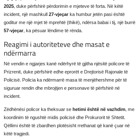
2025
, duke përfshirë përdorimin e mjeteve të forta. Në këtë
incident, një mashkull
27-vjeçar
ka humbur jetën pasi është
goditur me një mjet të mprehtë (thikë), ndërsa babai i tij, një burrë
57-vjeçar
, ka pësuar lëndime të rënda.
Reagimi i autoriteteve dhe masat e
ndërmarra
Në vendin e ngjarjes kanë ndërhyrë të gjitha njësitë policore të
Prizrenit, duke përfshirë edhe eprorët e Drejtorisë Rajonale të
Policisë. Policia ka ndërmarrë masa të menjëhershme për të
siguruar rendin dhe mbrojtjen e personave të përfshirë në
incident.
Zëdhënësi policor ka theksuar se
hetimi është në vazhdim
, me
koordinim të ngushtë midis policisë dhe Prokurorit të Shtetit.
Qëllimi është të zbardhen plotësisht rrethanat që kanë çuar në
këtë tragjedi.