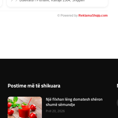
📍 📍 Bulevardi i Pishave, Kavajë 2504, Shqipëri
© Powered by
ReklamaShqip.com
Postime më të shikuara
Një filxhan lëng domatesh shëron
shumë sëmundje
Prill 20, 2026