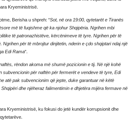
para Kryeministrisë.
otme, Berisha u shpreh: “
Sot, në ora 19:00, qytetarët e Tiranës
qësore më të fuqishme që ka njohur Shqipëria. Ngrihen mbi
politike të patronazhistëve, kërcënimeve të tyre. Ngrihen për të
. Ngrihen për të mbrojtur dinjitetin, nderin e çdo shqiptari ndaj një
 nga Edi Rama
“.
i naftës, rëndon akoma më shumë pozicionin e tij. Në një kohë
an subvencionin për naftën për fermerët e vendeve të tyre, Edi
he atë pak subvencionim që jepte, duke garantuar në këtë
 Shqipëri dhe njëheraz falimentimin e dhjetëra mijëra fermave në
ara Kryeministrisë, ku fokusi do jetë kundër korrupsionit dhe
 qytetarëve.