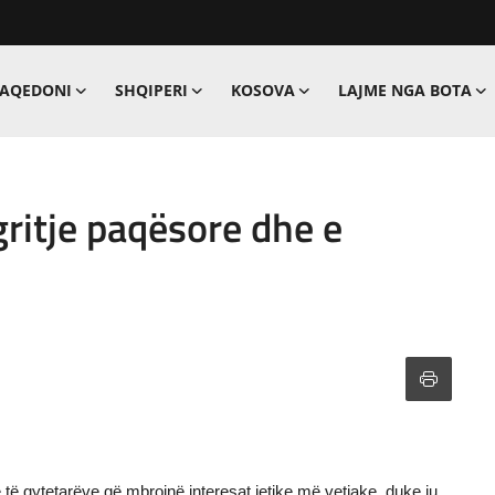
MAQEDONI
SHQIPERI
KOSOVA
LAJME NGA BOTA
gritje paqësore dhe e
 të qytetarëve që mbrojnë interesat jetike më vetjake, duke iu