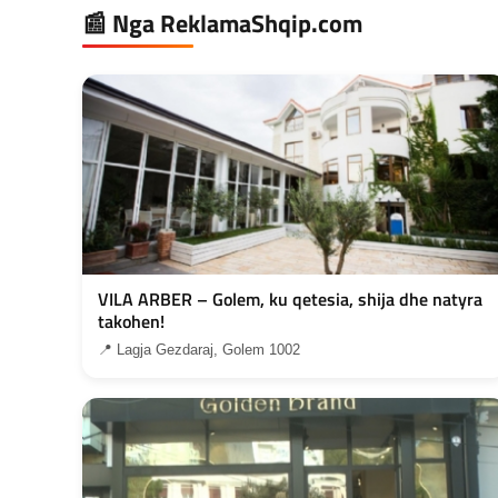
📰 Nga ReklamaShqip.com
VILA ARBER – Golem, ku qetesia, shija dhe natyra
takohen!
📍 Lagja Gezdaraj, Golem 1002