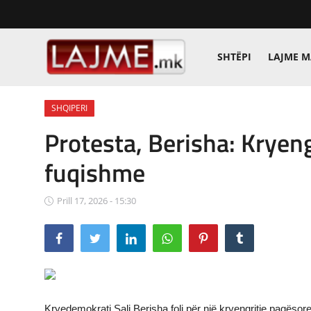
SHTËPI
LAJME 
Shtëpi
SHQIPERI
LAJME MAQEDONI
Protesta, Berisha: Kryen
SHQIPERI
fuqishme
KOSOVA
Prill 17, 2026 - 15:30
LAJME NGA BOTA
SHOWBIZ
SPORT
SHENDETI
Kryedemokrati Sali Berisha foli për një kryengritje paqësore