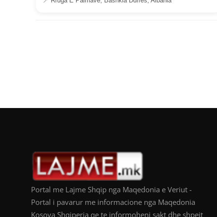
📍 Rruga E Palmave, Bashkia Durrës, Albania
Portal me Lajme Shqip nga Maqedonia e Veriut -
Portal i pavarur me informacione nga Maqedonia
Kosova Shqiperia qe te informoheni sakt dhe shpejt