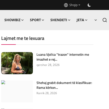
Shqip
SHOWBIZ
SPORT
SHENDETI
JETA
Lajmet me te lexuara
Luana Vjollca "trazon" internetin me
imazhet e rej...
qershor 28, 2026
Shehaj grabit dokument të klasifikuar:
Rama kërkon...
Korrik 28, 2026