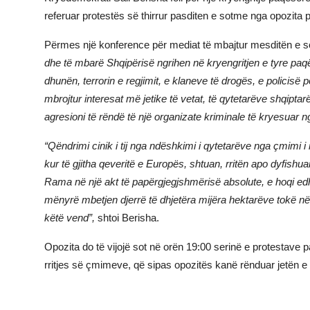
referuar protestës së thirrur pasditen e sotme nga opozita 
JETA
Përmes një konference për mediat të mbajtur mesditën e s
Gallery
dhe të mbarë Shqipërisë ngrihen në kryengritjen e tyre pa
dhunën, terrorin e regjimit, e klaneve të drogës, e policisë 
Shqip
mbrojtur interesat më jetike të vetat, të qytetarëve shqiptarë
agresioni të rëndë të një organizate kriminale të kryesuar
“Qëndrimi cinik i tij nga ndëshkimi i qytetarëve nga çmimi 
kur të gjitha qeveritë e Europës, shtuan, rritën apo dyfishu
Rama në një akt të papërgjegjshmërisë absolute, e hoqi ed
mënyrë mbetjen djerrë të dhjetëra mijëra hektarëve tokë në
këtë vend”,
shtoi Berisha.
Opozita do të vijojë sot në orën 19:00 serinë e protestave p
rritjes së çmimeve, që sipas opozitës kanë rënduar jetën e