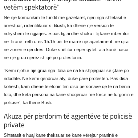
vetëm spektatorë"
Në një komunikim të fundit me gazetarët, njëri nga shtetasit e
arrestuar, i identifikuar si
Busli
, ka dhënë një version të
ndryshëm të ngjarjes. Sipas tij, ai dhe shoku i tij kanë mbërritur
në Tiranë rreth orës 15:15 për të marrë një apartament me qira
në zonën e qendrës. Duke shëtitur nëpër qytet, ata kanë hasur
në një grup njerëzish që po protestonin.
“Kemi njohur një grua nga Italia që na ka shpjeguar se çfarë po
ndodhte. Ne kemi qëndruar aty, duke parë protestën. Pas disa
kohësh, kam dhënë telefonin tim disa personave që të na bënin
foto, dhe këta persona na kanë shoqëruar me forcë në furgonin e
policisë”, ka thënë Busli.
Akuza për përdorim të agjentëve të policisë
private
Shtetasit e huaj kanë theksuar se kanë vërejtur praninë e