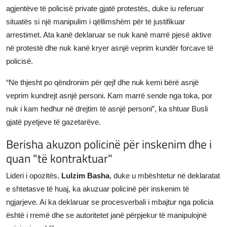
agjentëve të policisë private gjatë protestës, duke iu referuar
situatës si një manipulim i qëllimshëm për të justifikuar
arrestimet. Ata kanë deklaruar se nuk kanë marrë pjesë aktive
në protestë dhe nuk kanë kryer asnjë veprim kundër forcave të
policisë.
“Ne thjesht po qëndronim për qejf dhe nuk kemi bërë asnjë
veprim kundrejt asnjë personi. Kam marrë sende nga toka, por
nuk i kam hedhur në drejtim të asnjë personi”, ka shtuar Busli
gjatë pyetjeve të gazetarëve.
Berisha akuzon policinë për inskenim dhe i
quan "të kontraktuar"
Lideri i opozitës,
Lulzim Basha
, duke u mbështetur në deklaratat
e shtetasve të huaj, ka akuzuar policinë për inskenim të
ngjarjeve. Ai ka deklaruar se procesverbali i mbajtur nga policia
është i rremë dhe se autoritetet janë përpjekur të manipulojnë