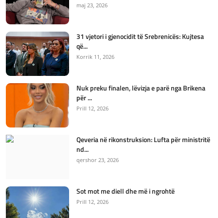
maj 23, 2026
31 vjetori i gjenocidit të Srebrenicës: Kujtesa
që...
Korrik 11, 2026
Nuk preku finalen, lëvizja e parë nga Brikena
për ...
Prill 12, 2026
Qeveria në rikonstruksion: Lufta për ministritë
nd...
qershor 23, 2026
Sot mot me diell dhe më i ngrohtë
Prill 12, 2026