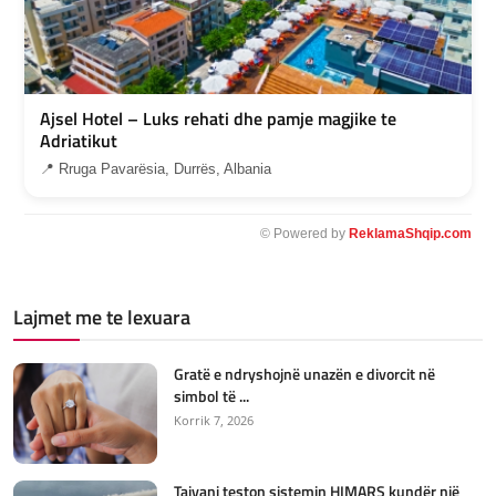
Ajsel Hotel – Luks rehati dhe pamje magjike te
Adriatikut
📍 Rruga Pavarësia, Durrës, Albania
© Powered by
ReklamaShqip.com
Lajmet me te lexuara
Gratë e ndryshojnë unazën e divorcit në
simbol të ...
Korrik 7, 2026
Tajvani teston sistemin HIMARS kundër një