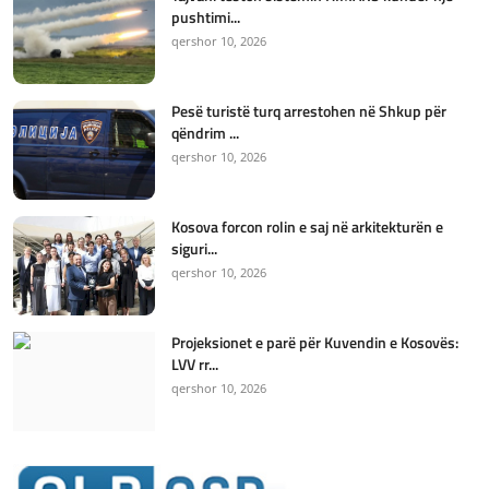
pushtimi...
qershor 10, 2026
Pesë turistë turq arrestohen në Shkup për
qëndrim ...
qershor 10, 2026
Kosova forcon rolin e saj në arkitekturën e
siguri...
qershor 10, 2026
Projeksionet e parë për Kuvendin e Kosovës:
LVV rr...
qershor 10, 2026