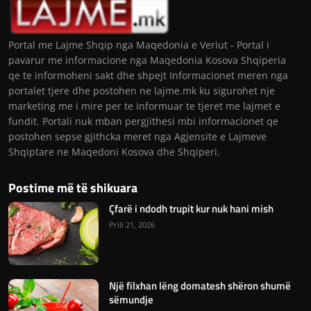
Portal me Lajme Shqip nga Maqedonia e Veriut - Portal i
pavarur me informacione nga Maqedonia Kosova Shqiperia
qe te informoheni sakt dhe shpejt Informacionet meren nga
portalet tjere dhe postohen ne lajme.mk ku sigurohet nje
marketing me i mire per te informuar te tjeret me lajmet e
fundit. Portali nuk mban pergjithesi mbi informacionet qe
postohen sepse gjithcka meret nga Agjensite e Lajmeve
Shqiptare ne Maqedoni Kosova dhe Shqiperi.
Postime më të shikuara
Çfarë i ndodh trupit kur nuk hani mish
Prill 21, 2026
Një filxhan lëng domatesh shëron shumë
sëmundje