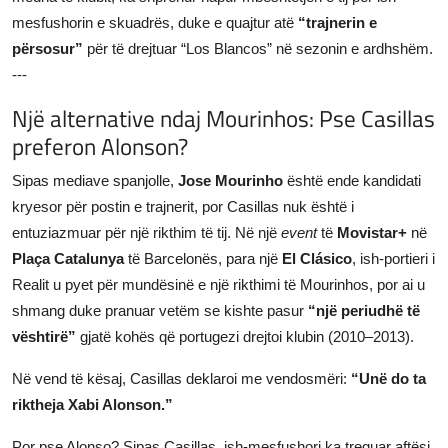
mesfushorin e skuadrës, duke e quajtur atë
“trajnerin e
përsosur”
për të drejtuar “Los Blancos” në sezonin e ardhshëm.
---
Një alternative ndaj Mourinhos: Pse Casillas
preferon Alonson?
Sipas mediave spanjolle,
Jose Mourinho
është ende kandidati
kryesor për postin e trajnerit, por Casillas nuk është i
entuziazmuar për një rikthim të tij. Në një
event
të
Movistar+
në
Plaça Catalunya
të Barcelonës, para një
El Clásico
, ish-portieri i
Realit u pyet për mundësinë e një rikthimi të Mourinhos, por ai u
shmang duke pranuar vetëm se kishte pasur
“një periudhë të
vështirë”
gjatë kohës që portugezi drejtoi klubin (2010–2013).
Në vend të kësaj, Casillas deklaroi me vendosmëri:
“Unë do ta
riktheja Xabi Alonson.”
Por pse Alonso? Sipas Casillas, ish-mesfushori ka treguar aftësi