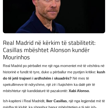
JETA
Gallery
Shqip
Real Madrid në kërkim të stabilitetit:
Casillas mbështet Alonson kundër
Mourinhos
Real Madrid po përballet me një nga momentet më të vështira në
historinë e fundit të tyre, duke u përballur me pyetjen kritike:
kush
do të jetë trajneri i ardhshëm i skuadrës?
Në mes të
spekullimeve të ndryshme, një zë i fuqishëm ka dalë për të
mbështetur një kandidaturë të pazakontë:
Xabi Alonso
.
Ish-kapiteni i Real Madridit,
Iker Casillas
, një nga legjendat më të
mëdha të klubit, ka shprehur hapur mbështetjen e tij për ish-