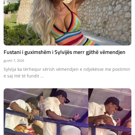
Fustani i guximshëm i Sylvijës merr gjithë vëmendjen
gusht 7, 2026
Sylvija ka tërhequr sërish vëmendjen e ndjekësve me postimin
e saj më të fundit ...