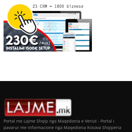
Portal me Lajme Shqip nga Maqedonia e Veriut - Portal i
pavarur me informacione nga Maqedonia Kosova Shqiperia