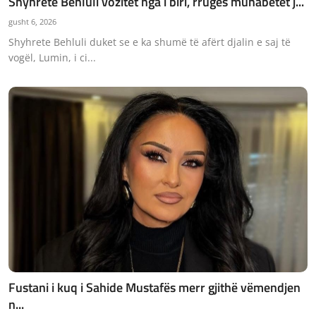
Shyhrete Behluli vozitet nga i biri, rrugës muhabetet j...
gusht 6, 2026
Shyhrete Behluli duket se e ka shumë të afërt djalin e saj të
vogël, Lumin, i ci...
Fustani i kuq i Sahide Mustafës merr gjithë vëmendjen
n...