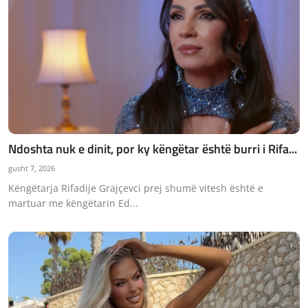
Ndoshta nuk e dinit, por ky këngëtar është burri i Rifa...
gusht 7, 2026
Këngëtarja Rifadije Grajçevci prej shumë vitesh është e
martuar me këngëtarin Ed...