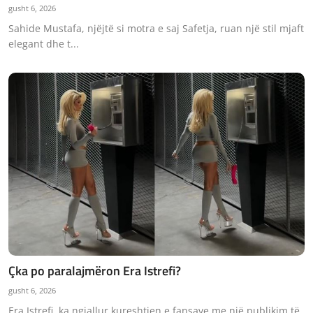
gusht 6, 2026
Sahide Mustafa, njëjtë si motra e saj Safetja, ruan një stil mjaft
elegant dhe t...
Çka po paralajmëron Era Istrefi?
gusht 6, 2026
Era Istrefi, ka ngjallur kureshtjen e fansave me një publikim të