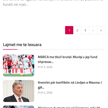
fundit në rrjet...
1
2
3
›
»
Lajmet me te lexuara
MARCA me titull brutal: Muriqi u jep fund
shpresav...
Prill 5, 2026
Kremlini për konfliktin në Lindjen e Mesme: I
gjit...
Prill 6, 2026
Përplasen dy tramvaje në Gjermani, mbi 20