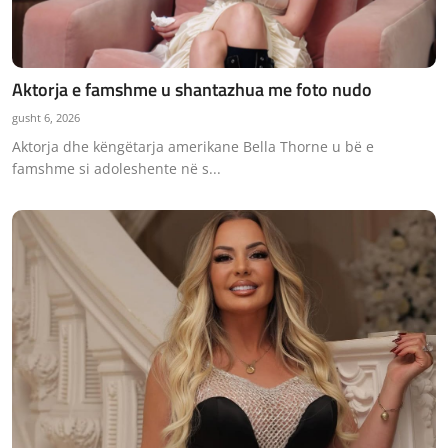
Aktorja e famshme u shantazhua me foto nudo
gusht 6, 2026
Aktorja dhe këngëtarja amerikane Bella Thorne u bë e
famshme si adoleshente në s...