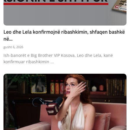
Leo dhe Lela konfirmojnë ribashkimin, shfaqen bashkë
në...
gusht 6, 2026
Ish-banorët e Big Brother VIP Kosova, Leo dhe Lela, kanë
konfirmuar ribashkimin ...