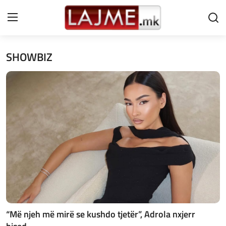
SHOWBIZ
Shtëpi
LAJME MAQEDONI
SHQIPERI
KOSOVA
LAJME NGA BOTA
SHOWBIZ
SPORT
“Më njeh më mirë se kushdo tjetër”, Adrola nxjerr
SHENDETI