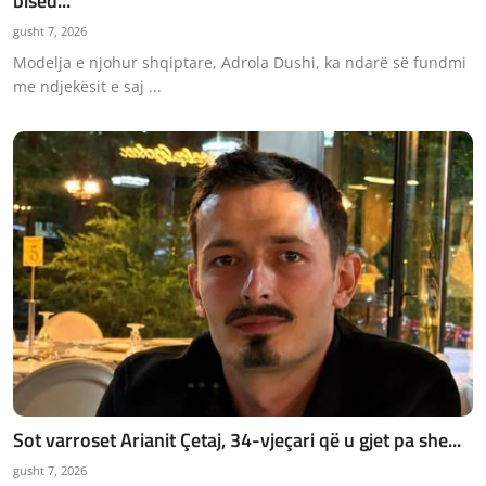
bised...
JETA
gusht 7, 2026
Modelja e njohur shqiptare, Adrola Dushi, ka ndarë së fundmi
Gallery
me ndjekësit e saj ...
Shqip
Sot varroset Arianit Çetaj, 34-vjeçari që u gjet pa she...
gusht 7, 2026