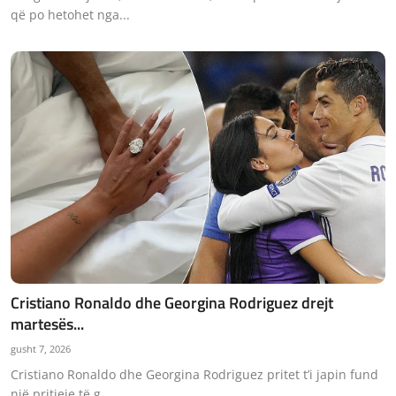
që po hetohet nga...
Cristiano Ronaldo dhe Georgina Rodriguez drejt
martesës...
gusht 7, 2026
Cristiano Ronaldo dhe Georgina Rodriguez pritet t’i japin fund
një pritjeje të g...