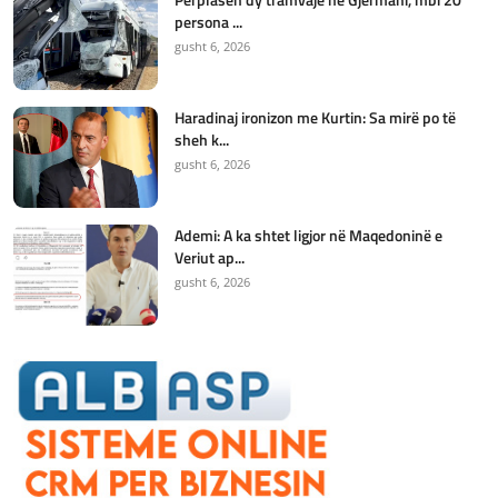
persona ...
gusht 6, 2026
Haradinaj ironizon me Kurtin: Sa mirë po të
sheh k...
gusht 6, 2026
Ademi: A ka shtet ligjor në Maqedoninë e
Veriut ap...
gusht 6, 2026