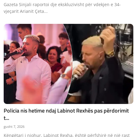
Gazeta Sinjali raportoi dje ekskluzivisht për vdekjen e 34-
vjeçarit Arianit Çeta...
Policia nis hetime ndaj Labinot Rexhës pas përdorimit
t...
gusht 7, 2026
Këngëtari i njohur, Labinot Rexha, është përfshirë në një rast