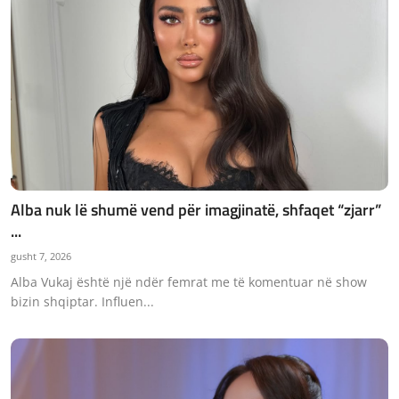
Alba nuk lë shumë vend për imagjinatë, shfaqet “zjarr”
...
gusht 7, 2026
Alba Vukaj është një ndër femrat me të komentuar në show
bizin shqiptar. Influen...