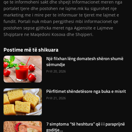
qe te informoheni sakt dhe shpejt Informacionet meren nga
portalet tjere dhe postohen ne lajme.mk ku sigurohet nje
marketing me i mire per te informuar te tjeret me lajmet e
fundit. Portali nuk mban pergjithesi mbi informacionet qe
postohen sepse gjithcka meret nga Agjensite e Lajmeve
Shqiptare ne Maqedoni Kosova dhe Shqiperi.
Postime më të shikuara
Një filxhan lëng domatesh shëron shumë
sëmundje
Prill 20, 2026
Përfitimet shëndetësore nga buka e misrit
Prill 21, 2026
7 simptoma “të heshtura” që i i paraprijnë
goditje...