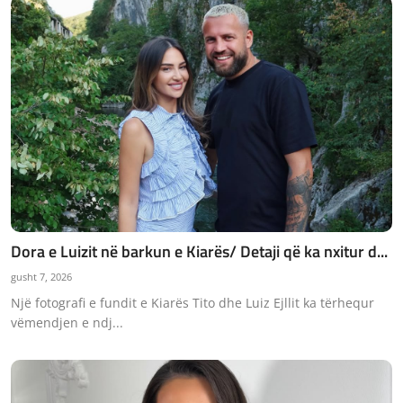
Dora e Luizit në barkun e Kiarës/ Detaji që ka nxitur d...
gusht 7, 2026
Një fotografi e fundit e Kiarës Tito dhe Luiz Ejllit ka tërhequr
vëmendjen e ndj...