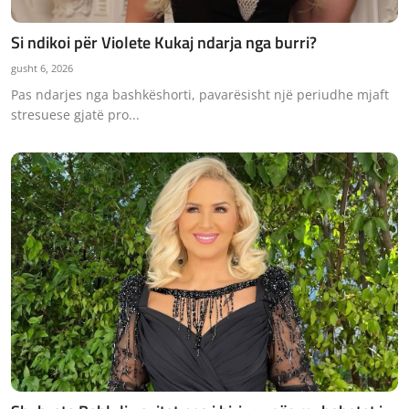
Si ndikoi për Violete Kukaj ndarja nga burri?
gusht 6, 2026
Pas ndarjes nga bashkëshorti, pavarësisht një periudhe mjaft
stresuese gjatë pro...