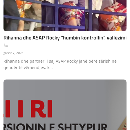
Rihanna dhe ASAP Rocky “humbin kontrollin”, vallëzimi
i...
gusht 7, 2026
Rihanna dhe partneri i saj ASAP Rocky janë bërë sërish në
qendër të vëmendjes, k...