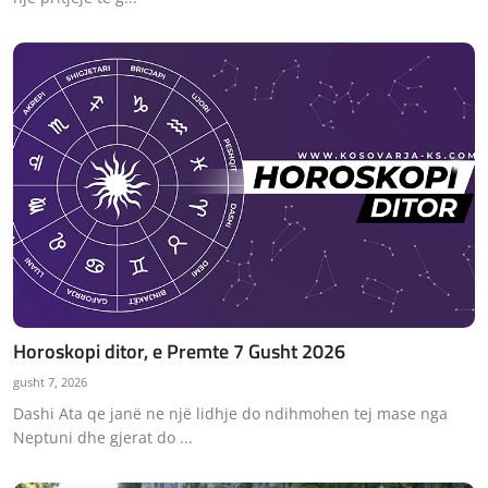
Horoskopi ditor, e Premte 7 Gusht 2026
gusht 7, 2026
Dashi Ata qe janë ne një lidhje do ndihmohen tej mase nga
Neptuni dhe gjerat do ...