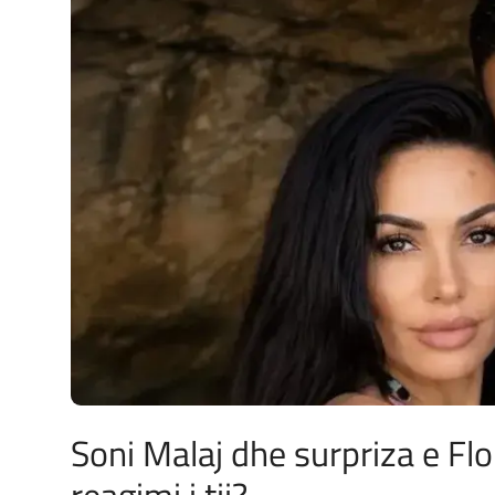
JETA
Gallery
Shqip
Soni Malaj dhe surpriza e Fl