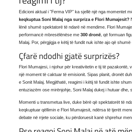
reagimi i tij?
Edicioni aktual i "Ferma VIP" ka sjellë një nga momentet më
keqkuptua Soni Malaj nga surpriza e Flori Mumajesit?
N
lënë shumë spektatorë të ndarë në mendime. Flori Mumajesi
performancë mbresëlënëse me
300 dronë
, që formuan fig
Malaj. Por, përgjigja e këtij të fundit nuk ishte ajo që shumë 
Çfarë ndodhi gjatë surprizës?
Flori Mumajesi, i njohur për kreativitetin e tij të pazakont
një moment të caktuar të emisionit. Sipas planit, dronët d
e Sonit Malaj. Megjithatë, reagimi i këtij të fundit ishte sh
entuziazëm ose mirënjohje, Soni Malaj dukej i hutuar dhe,
Momenti u transmetua live, duke bërë që spektatorët të nd
keqkuptuar qëllimin e Flori Mumajesit, ndërsa të tjerët mendon
debate në rrjete sociale, ku përdoruesit kanë shprehur me
Pse reagoi Soni Malaj në atë më