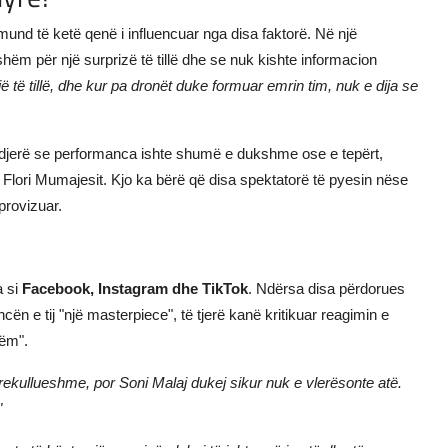
und të ketë qenë i influencuar nga disa faktorë. Në një
hëm për një surprizë të tillë dhe se nuk kishte informacion
ë të tillë, dhe kur pa dronët duke formuar emrin tim, nuk e dija se
ndjerë se performanca ishte shumë e dukshme ose e tepërt,
 Flori Mumajesit. Kjo ka bërë që disa spektatorë të pyesin nëse
provizuar.
a si
Facebook, Instagram dhe TikTok
. Ndërsa disa përdorues
n e tij "një masterpiece", të tjerë kanë kritikuar reagimin e
hëm".
mrekullueshme, por Soni Malaj dukej sikur nuk e vlerësonte atë.
"