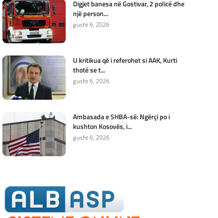
Digjet banesa në Gostivar, 2 policë dhe
një person...
gusht 6, 2026
U kritikua që i referohet si AAK, Kurti
thotë se t...
gusht 6, 2026
Ambasada e SHBA-së: Ngërçi po i
kushton Kosovës, i...
gusht 6, 2026