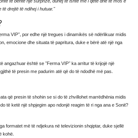
onte të bënte një surprizë, duhej të ishte më i qetë dhe të mos e
 të drejtë të ndihej i hutuar."
?
erma VIP", por edhe një tregues i dinamikës së ndërlikuar midis
n, emocione dhe situata të papritura, duke e bërë atë një nga
ë angazhuar është se "Ferma VIP" ka arritur të krijojë një
të gjithë të presin me padurim atë që do të ndodhë më pas.
a që presin të shohin se si do të zhvillohet marrëdhënia midis
do të ketë një shpjegim apo ndonjë reagim të ri nga ana e Sonit?
a formatet më të ndjekura në televizionin shqiptar, duke sjellë
ë kohë.