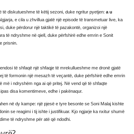
 të diskutueshme të këtij sezoni, duke ngritur pyetjen:
a u
gjarja, e cila u zhvillua gjatë një episode të transmetuar live, ka
, duke përdorur një taktikë të pazakontë, organizoi një
ura të ndryshme në qiell, duke përfshirë edhe emrin e Sonit
e prisnin.
ë, vendosi të shfaqë një shfaqje të mrekullueshme me dronë gjatë
uhej të formonin një mesazh të veçantë, duke përfshirë edhe emrin
umë më i ndryshëm nga ai që pritej. Në vend që të shfaqte
 sipas disa komentimeve, edhe i pakënaqur.
ahen në dy kampe: një pjesë e tyre besonte se Soni Malaj kishte
in se reagimi i tij ishte i justifikuar. Kjo ngjarje ka nxitur shumë
ndime të ndryshme për atë që ndodhi.
nyrë?