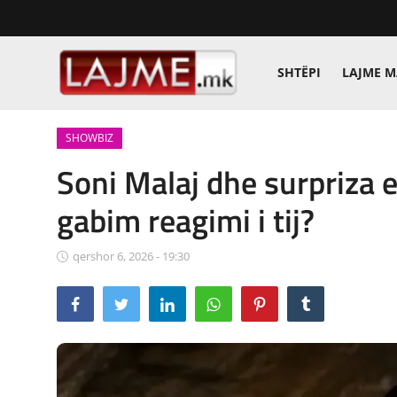
SHTËPI
LAJME 
Shtëpi
SHOWBIZ
LAJME MAQEDONI
Soni Malaj dhe surpriza e
SHQIPERI
gabim reagimi i tij?
KOSOVA
qershor 6, 2026 - 19:30
LAJME NGA BOTA
SHOWBIZ
SPORT
SHENDETI