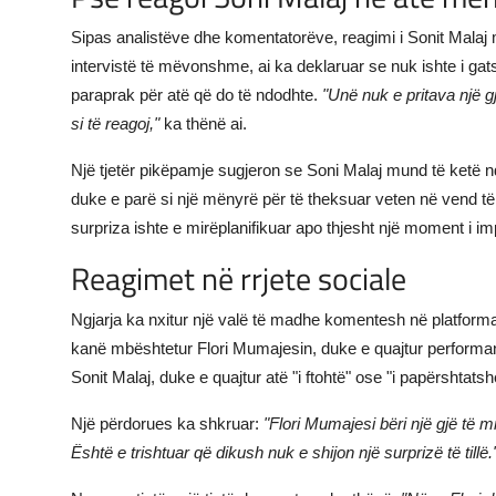
Sipas analistëve dhe komentatorëve, reagimi i Sonit Malaj m
intervistë të mëvonshme, ai ka deklaruar se nuk ishte i gats
paraprak për atë që do të ndodhte.
"Unë nuk e pritava një gj
si të reagoj,"
ka thënë ai.
Një tjetër pikëpamje sugjeron se Soni Malaj mund të ketë 
duke e parë si një mënyrë për të theksuar veten në vend të
surpriza ishte e mirëplanifikuar apo thjesht një moment i im
Reagimet në rrjete sociale
Ngjarja ka nxitur një valë të madhe komentesh në platform
kanë mbështetur Flori Mumajesin, duke e quajtur performancë
Sonit Malaj, duke e quajtur atë "i ftohtë" ose "i papërshtats
Një përdorues ka shkruar:
"Flori Mumajesi bëri një gjë të 
Është e trishtuar që dikush nuk e shijon një surprizë të tillë.