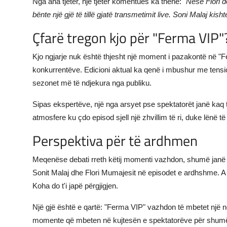
Nga ana tjetër, një tjetër komentues ka thënë:
"Nëse Flori d
bënte një gjë të tillë gjatë transmetimit live. Soni Malaj kishte
Çfarë tregon kjo për "Ferma VIP"
Kjo ngjarje nuk është thjesht një moment i pazakontë në "F
konkurrentëve. Edicioni aktual ka qenë i mbushur me tensio
sezonet më të ndjekura nga publiku.
Sipas ekspertëve, një nga arsyet pse spektatorët janë kaq t
atmosfere ku çdo episod sjell një zhvillim të ri, duke lënë 
Perspektiva për të ardhmen
Meqenëse debati rreth këtij momenti vazhdon, shumë janë at
Sonit Malaj dhe Flori Mumajesit në episodet e ardhshme. A 
Koha do t'i japë përgjigjen.
Një gjë është e qartë: "Ferma VIP" vazhdon të mbetet një ng
momente që mbeten në kujtesën e spektatorëve për shum