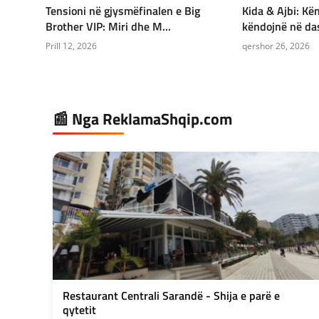
Tensioni në gjysmëfinalen e Big
Kida & Ajbi: Kë
Brother VIP: Miri dhe M...
këndojnë në das
Prill 12, 2026
qershor 26, 2026
📰 Nga ReklamaShqip.com
Restaurant Centrali Sarandë - Shija e parë e
qytetit