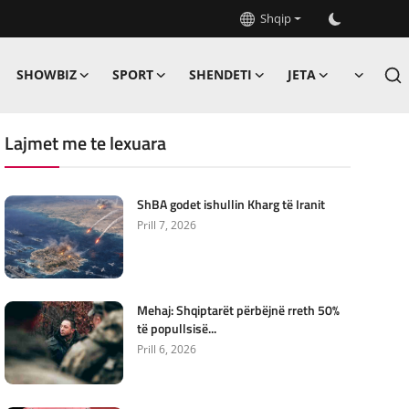
Shqip
SHOWBIZ
SPORT
SHENDETI
JETA
Lajmet me te lexuara
ShBA godet ishullin Kharg të Iranit
Prill 7, 2026
Mehaj: Shqiptarët përbëjnë rreth 50%
të popullsisë...
Prill 6, 2026