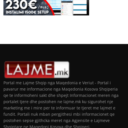
Portal me Lajme Shqip nga Maqedonia e Veriut - Portal i
pavarur me informacione nga Maqedonia Kosova Shqiperia
qe te informoheni sakt dhe shpejt Informacionet meren nga
portalet tjere dhe postohen ne lajme.mk ku sigurohet nje
marketing me i mire per te informuar te tjeret me lajmet e
fundit. Portali nuk mban pergjithesi mbi informacionet qe
postohen sepse gjithcka meret nga Agjensite e Lajmeve
Shqiptare ne Maqedoni Kosova dhe Shqiperi.