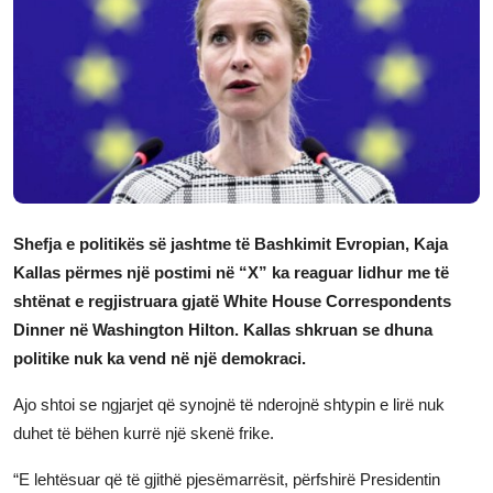
JETA
Gallery
Shqip
Shefja e politikës së jashtme të Bashkimit Evropian, Kaja
Kallas përmes një postimi në “X” ka reaguar lidhur me të
shtënat e regjistruara gjatë White House Correspondents
Dinner në Washington Hilton. Kallas shkruan se dhuna
politike nuk ka vend në një demokraci.
Ajo shtoi se ngjarjet që synojnë të nderojnë shtypin e lirë nuk
duhet të bëhen kurrë një skenë frike.
“E lehtësuar që të gjithë pjesëmarrësit, përfshirë Presidentin