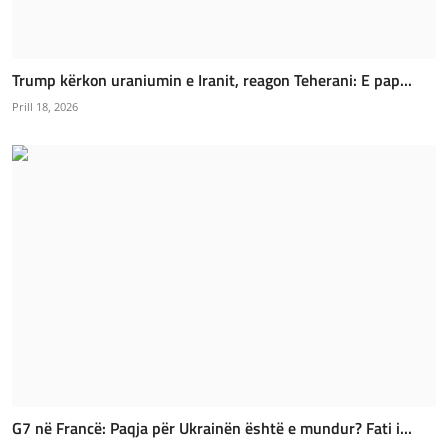
Trump kërkon uraniumin e Iranit, reagon Teherani: E pap...
Prill 18, 2026
G7 në Francë: Paqja për Ukrainën është e mundur? Fati i...