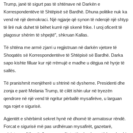
Trump, janë të sigurt pas të shtënave në Darkën e
Korrespondentëve të Shtëpisë së Bardhë. Dhuna politike nuk ka
vend në një demokraci. Një ngjarje që synon të nderojë një shtyp
të lirë nuk duhet të bëhet kurrë një skenë frike. I uroj oficerit të
plagosur shërim të shpejtë”, shkruan Kallas.
Të shtëna me armë zjarri u regjistruan në darkën vjetore të
Shoqatës së Korrespondentëve të Shtëpisë së Bardhë. Darka
sapo kishte filluar kur një rrëmujë e madhe u dëgjua në hyrje të
sallës.
Të pranishmit menjëherë u shtrinë në dysheme. Presidenti dhe
zonja e parë Melania Trump, të cilët ishin ulur në tryezën
qendrore në një vend të ngritur përballë mysafirëve, u larguan
nga rojet e sigurisë.
Agjentët e shërbimit sekret hynë në dhomë të armatosur rëndë.
Forcat e sigurisë më pas urdhëruan mysafirët, gazetarë,