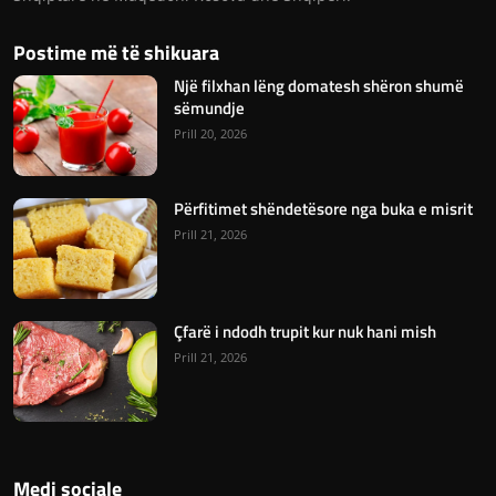
Postime më të shikuara
Një filxhan lëng domatesh shëron shumë
sëmundje
Prill 20, 2026
Përfitimet shëndetësore nga buka e misrit
Prill 21, 2026
Çfarë i ndodh trupit kur nuk hani mish
Prill 21, 2026
Medi sociale