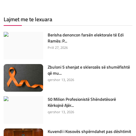
Lajmet me te lexuara
Berisha denoncon farsën elektorale të Edi
Ramës: P...
Prill 27, 2026
Zbuloni 5 shenjat e sklerozës së shumëfishtë
që mu...
qershor 13, 2026
50 Milion Profesionistë Shëndetësorë
Kërkojnë Ajër...
qershor 13, 2026
Kuvendi i Kosovës shpërndahet pas dështimit