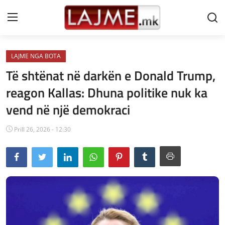
LAJME NGA BOTA
Shtëpi
Të shtënat në darkën e Donald Trump,
LAJME MAQEDONI
reagon Kallas: Dhuna politike nuk ka
vend në një demokraci
SHQIPERI
KOSOVA
Prill 26, 2026 - 12:30
LAJME NGA BOTA
SHOWBIZ
SPORT
SHENDETI