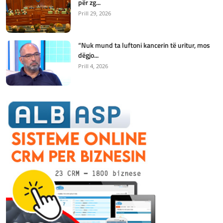
për zg...
Prill 29, 2026
“Nuk mund ta luftoni kancerin të uritur, mos
dëgjo...
Prill 4, 2026