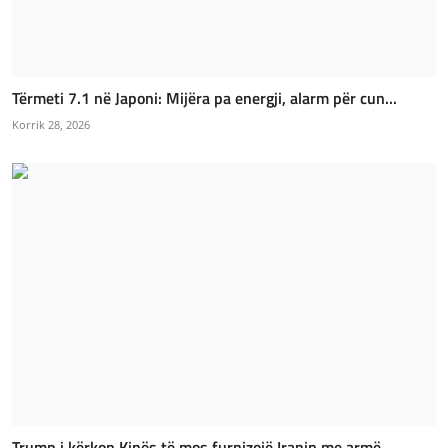
Tërmeti 7.1 në Japoni: Mijëra pa energji, alarm për cun...
Korrik 28, 2026
Trump i kërkon Kinës të mos furnizojë Iranin me armë