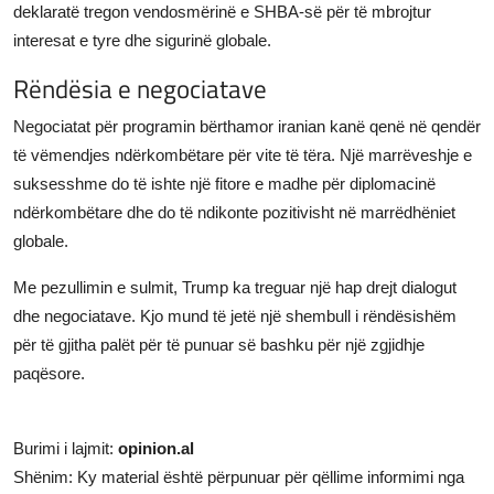
deklaratë tregon vendosmërinë e SHBA-së për të mbrojtur
interesat e tyre dhe sigurinë globale.
Rëndësia e negociatave
Negociatat për programin bërthamor iranian kanë qenë në qendër
të vëmendjes ndërkombëtare për vite të tëra. Një marrëveshje e
suksesshme do të ishte një fitore e madhe për diplomacinë
ndërkombëtare dhe do të ndikonte pozitivisht në marrëdhëniet
globale.
Me pezullimin e sulmit, Trump ka treguar një hap drejt dialogut
dhe negociatave. Kjo mund të jetë një shembull i rëndësishëm
për të gjitha palët për të punuar së bashku për një zgjidhje
paqësore.
Burimi i lajmit:
opinion.al
Shënim: Ky material është përpunuar për qëllime informimi nga