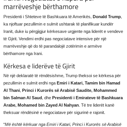
marrëveshje bërthamore
JETA
Presidenti i Shteteve të Bashkuara të Amerikës,
Donald Trump
,
Gallery
ka njoftuar pezullimin e sulmit ushtarak të planifikuar kundër
Iranit, duke iu përgjigjur kërkesave urgjente nga liderët e vendeve
Shqip
të Gjirit. Vendimi erdhi pas negociatave intensive për një
marrëveshje që do të parandalojë zotërimin e armëve
bërthamore nga Irani.
Kërkesa e liderëve të Gjirit
Në një deklaratë të rëndësishme, Trump theksoi se kërkesa për
pezullimin e sulmit erdhi nga
Emiri i Katari, Tamim bin Hamad
Al Thani
,
Princi i Kurorës së Arabisë Saudite, Mohammed
bin Salman Al Saud
, dhe
Presidenti i Emirateve të Bashkuara
Arabe, Mohamed bin Zayed Al Nahyan
. Të tre liderët kanë
theksuar rëndësinë e negociatave për sigurinë e rajonit.
“
Më është kërkuar nga Emiri i Katari, Princi i Kurorës së Arabisë