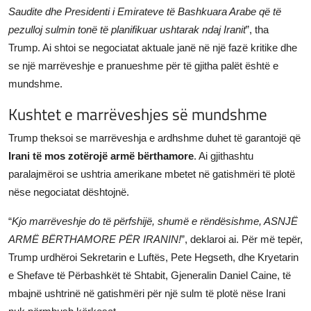
Saudite dhe Presidenti i Emirateve të Bashkuara Arabe që të
pezulloj sulmin tonë të planifikuar ushtarak ndaj Iranit
”, tha
Trump. Ai shtoi se negociatat aktuale janë në një fazë kritike dhe
se një marrëveshje e pranueshme për të gjitha palët është e
mundshme.
Kushtet e marrëveshjes së mundshme
Trump theksoi se marrëveshja e ardhshme duhet të garantojë që
Irani të mos zotërojë armë bërthamore
. Ai gjithashtu
paralajmëroi se ushtria amerikane mbetet në gatishmëri të plotë
nëse negociatat dështojnë.
“
Kjo marrëveshje do të përfshijë, shumë e rëndësishme, ASNJË
ARMË BËRTHAMORE PËR IRANIN!
”, deklaroi ai. Për më tepër,
Trump urdhëroi Sekretarin e Luftës, Pete Hegseth, dhe Kryetarin
e Shefave të Përbashkët të Shtabit, Gjeneralin Daniel Caine, të
mbajnë ushtrinë në gatishmëri për një sulm të plotë nëse Irani