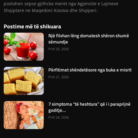
postohen sepse gjithcka meret nga Agjensite e Lajmeve
Shqiptare ne Maqedoni Kosova dhe Shqiperi.
Postime më të shikuara
Një filxhan lëng domatesh shëron shumë
sëmundje
Prill 20, 2026
Përfitimet shëndetësore nga buka e misrit
Prill 21, 2026
7 simptoma “të heshtura” që i i paraprijnë
goditje...
Prill 24, 2026