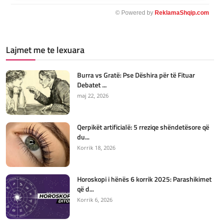
© Powered by
ReklamaShqip.com
Lajmet me te lexuara
Burra vs Gratë: Pse Dëshira për të Fituar
Debatet ...
maj 22, 2026
Qerpikët artificialë: 5 rreziqe shëndetësore që
du...
Korrik 18, 2026
Horoskopi i hënës 6 korrik 2025: Parashikimet
që d...
Korrik 6, 2026