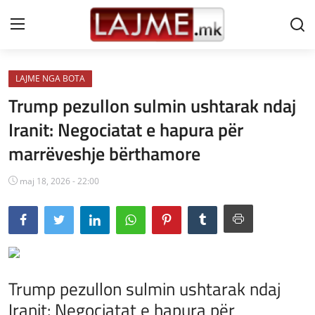
LAJME NGA BOTA
Shtëpi
Trump pezullon sulmin ushtarak ndaj
LAJME MAQEDONI
Iranit: Negociatat e hapura për
marrëveshje bërthamore
SHQIPERI
KOSOVA
maj 18, 2026 - 22:00
LAJME NGA BOTA
SHOWBIZ
SPORT
Trump pezullon sulmin ushtarak ndaj
Iranit: Negociatat e hapura për
SHENDETI