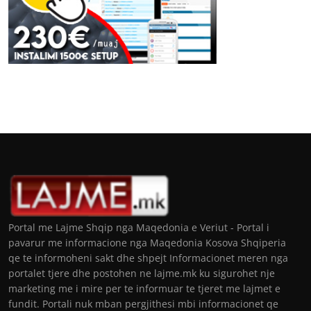
Portal me Lajme Shqip nga Maqedonia e Veriut - Portal i
pavarur me informacione nga Maqedonia Kosova Shqiperia
qe te informoheni sakt dhe shpejt Informacionet meren nga
portalet tjere dhe postohen ne lajme.mk ku sigurohet nje
marketing me i mire per te informuar te tjeret me lajmet e
fundit. Portali nuk mban pergjithesi mbi informacionet qe