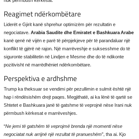
nuk përmbush kërkesat.
Reagimet ndërkombëtare
Liderët e Gjirit kanë shprehur optimizëm për rezultatin e
negociatave.
Arabia Saudite dhe Emiratet e Bashkuara Arabe
kanë qenë në vijën e parë të përpjekjeve për të parandaluar një
konflikt të gjërë në rajon. Një marrëveshje e suksesshme do të
siguronte stabilitetin në Lindjen e Mesme dhe do të ndikonte
pozitivisht në marrëdhëniet ndërkombëtare.
Perspektiva e ardhshme
Trump ka theksuar se vendimi për pezullimin e sulmit është një
hap i rëndësishëm drejt paqes. Megjithatë, ai ka lënë të qartë se
Shtetet e Bashkuara janë të gatshme të veprojnë nëse Irani nuk
përmbush kërkesat e marrëveshjes.
“
Ne jemi të gatshëm të veprojmë brenda një momenti nëse
negociatat nuk arrijnë një rezultat të pranueshëm
”, tha ai. Kjo