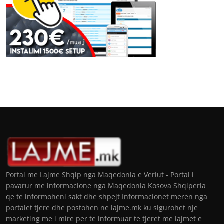
Portal me Lajme Shqip nga Maqedonia e Veriut - Portal i
pavarur me informacione nga Maqedonia Kosova Shqiperia
qe te informoheni sakt dhe shpejt Informacionet meren nga
portalet tjere dhe postohen ne lajme.mk ku sigurohet nje
marketing me i mire per te informuar te tjeret me lajmet e