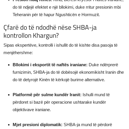
do të ndjejë efektet e një bllokimi, duke rritur presionin mbi
Teheranin për të hapur Ngushticën e Hormuzit.
Çfarë do të ndodhë nëse SHBA-ja
kontrollon Khargun?
Sipas ekspertëve, kontrolli i ishullit do të kishte disa pasoja të
menjëhershme:
Bllokimi i eksportit të naftës iraniane:
Duke ndërprerë
furnizimin, SHBA-ja do të dobësojë ekonomikisht Iranin dhe
do të detyrojë Kinën të kërkojë burime alternative.
Platformë për sulme kundër Iranit:
Ishulli mund të
përdoret si bazë për operacione ushtarake kundër
objektivave iraniane.
Mjet presioni diplomatik:
SHBA-ja mund të përdorë