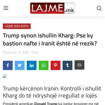
LAJME NGA BOTA
Shtëpi
Trump synon ishullin Kharg: Pse ky
LAJME MAQEDONI
bastion nafte i Iranit është në rrezik?
SHQIPERI
qershor 12, 2026 - 19:32
KOSOVA
LAJME NGA BOTA
SHOWBIZ
Trump kërcënon Iranin: Kontrolli i ishullit
SPORT
Kharg do të ndryshojë rregullat e lojës
SHENDETI
Presidenti amerikan
Donald Trump
ka ngritur tensionet me një