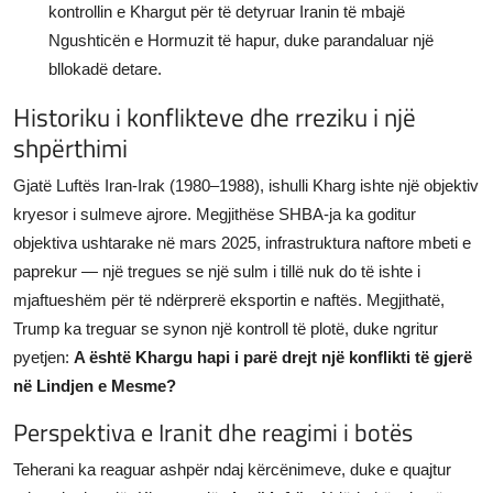
kontrollin e Khargut për të detyruar Iranin të mbajë
Ngushticën e Hormuzit të hapur, duke parandaluar një
bllokadë detare.
Historiku i konflikteve dhe rreziku i një
shpërthimi
Gjatë Luftës Iran-Irak (1980–1988), ishulli Kharg ishte një objektiv
kryesor i sulmeve ajrore. Megjithëse SHBA-ja ka goditur
objektiva ushtarake në mars 2025, infrastruktura naftore mbeti e
paprekur — një tregues se një sulm i tillë nuk do të ishte i
mjaftueshëm për të ndërprerë eksportin e naftës. Megjithatë,
Trump ka treguar se synon një kontroll të plotë, duke ngritur
pyetjen:
A është Khargu hapi i parë drejt një konflikti të gjerë
në Lindjen e Mesme?
Perspektiva e Iranit dhe reagimi i botës
Teherani ka reaguar ashpër ndaj kërcënimeve, duke e quajtur