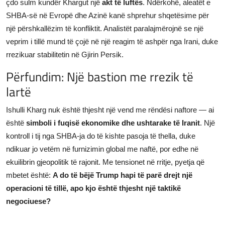
çdo sulm kundër Khargut një
akt të luftës
. Ndërkohë, aleatët e
SHBA-së në Evropë dhe Azinë kanë shprehur shqetësime për
një përshkallëzim të konfliktit. Analistët paralajmërojnë se një
veprim i tillë mund të çojë në një reagim të ashpër nga Irani, duke
rrezikuar stabilitetin në Gjirin Persik.
Përfundim: Një bastion me rrezik të
lartë
Ishulli Kharg nuk është thjesht një vend me rëndësi naftore — ai
është
simboli i fuqisë ekonomike dhe ushtarake të Iranit
. Një
kontroll i tij nga SHBA-ja do të kishte pasoja të thella, duke
ndikuar jo vetëm në furnizimin global me naftë, por edhe në
ekuilibrin gjeopolitik të rajonit. Me tensionet në rritje, pyetja që
mbetet është:
A do të bëjë Trump hapi të parë drejt një
operacioni të tillë, apo kjo është thjesht një taktikë
negociuese?