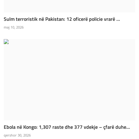
Sulm terroristik në Pakistan: 12 oficerë policie vrarë ...
maj 10, 2026
Ebola në Kongo: 1,307 raste dhe 377 vdekje – çfarë duhe...
qershor 30, 2026