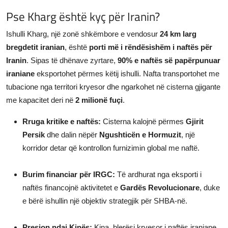
Pse Kharg është kyç për Iranin?
Ishulli Kharg, një zonë shkëmbore e vendosur
24 km larg
bregdetit iranian
, është
porti më i rëndësishëm i naftës për
Iranin
. Sipas të dhënave zyrtare,
90% e naftës së papërpunuar
iraniane
eksportohet përmes këtij ishulli. Nafta transportohet me
tubacione nga territori kryesor dhe ngarkohet në cisterna gjigante
me kapacitet deri në
2 milionë fuçi
.
Rruga kritike e naftës:
Cisterna kalojnë përmes
Gjirit
Persik
dhe dalin nëpër
Ngushticën e Hormuzit
, një
korridor detar që kontrollon furnizimin global me naftë.
Burim financiar për IRGC:
Të ardhurat nga eksporti i
naftës financojnë aktivitetet e
Gardës Revolucionare
, duke
e bërë ishullin një objektiv strategjik për SHBA-në.
Presion ndaj Kinës:
Kina, blerësi kryesor i naftës iraniane,