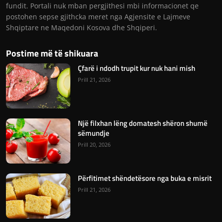
fundit. Portali nuk mban pergjithesi mbi informacionet qe
postohen sepse gjithcka meret nga Agjensite e Lajmeve
Shqiptare ne Maqedoni Kosova dhe Shqiperi.
Postime më të shikuara
Çfarë i ndodh trupit kur nuk hani mish
Prill 21, 2026
Një filxhan lëng domatesh shëron shumë
sëmundje
Prill 20, 2026
Përfitimet shëndetësore nga buka e misrit
Prill 21, 2026