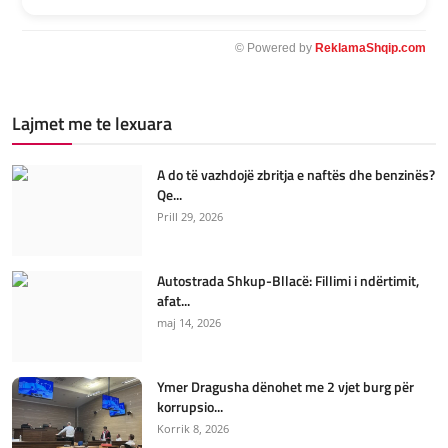
© Powered by
ReklamaShqip.com
Lajmet me te lexuara
A do të vazhdojë zbritja e naftës dhe benzinës?
Qe...
Prill 29, 2026
Autostrada Shkup-Bllacë: Fillimi i ndërtimit,
afat...
maj 14, 2026
Ymer Dragusha dënohet me 2 vjet burg për
korrupsio...
Korrik 8, 2026