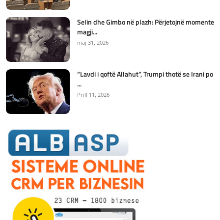
Selin dhe Gimbo në plazh: Përjetojnë momente
magji...
maj 31, 2026
“Lavdi i qoftë Allahut”, Trumpi thotë se Irani po
...
Prill 11, 2026