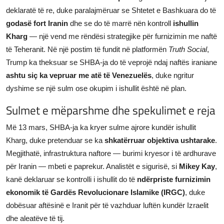
deklaratë të re, duke paralajmëruar se Shtetet e Bashkuara do të
JETA
godasë fort Iranin
dhe se do të marrë nën kontroll
ishullin
Gallery
Kharg
— një vend me rëndësi strategjike për furnizimin me naftë
të Teheranit. Në një postim të fundit në platformën
Truth Social
,
Trump ka theksuar se SHBA-ja do të veprojë ndaj naftës iraniane
Shqip
ashtu siç ka vepruar me atë të Venezuelës
, duke ngritur
dyshime se një sulm ose okupim i ishullit është në plan.
Sulmet e mëparshme dhe spekulimet e reja
Më 13 mars, SHBA-ja ka kryer sulme ajrore kundër ishullit
Kharg, duke pretenduar se ka
shkatërruar objektiva ushtarake
.
Megjithatë, infrastruktura naftore — burimi kryesor i të ardhurave
për Iranin — mbeti e paprekur. Analistët e sigurisë, si
Mikey Kay
,
kanë deklaruar se kontrolli i ishullit do të
ndërpriste furnizimin
ekonomik të Gardës Revolucionare Islamike (IRGC)
, duke
dobësuar aftësinë e Iranit për të vazhduar luftën kundër Izraelit
dhe aleatëve të tij.