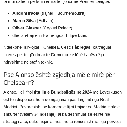
të mundshëm përfshin emra të njohur në Premier League:
Andoni Iraola
(trajneri i Bournemouthit),
Marco Silva
(Fulham),
Oliver Glasner
(Crystal Palace),
dhe ish-trajneri i Flamengos,
Filipe Luis
.
Ndërkohë, ish-lojtari i Chelsea,
Cesc Fàbregas
, ka treguar
interes për të qëndruar te
Como
, duke lënë hapësirë për
ndryshime në stafin teknik.
Pse Alonso është zgjedhja më e mirë për
Chelsea-n?
Alonso, i cili fitoi
titullin e Bundesligës në 2024
me Leverkusen,
është i disponueshëm që nga janari pas largimit nga Real
Madridi. Pavarësisht se karriera e tij si trajner në Madrid ishte e
shkurtër (vetëm 34 ndeshje), ai ka dëshmuar se është një
strategj i aftë, duke nxjerrë mësime të rëndësishme nga përvoja