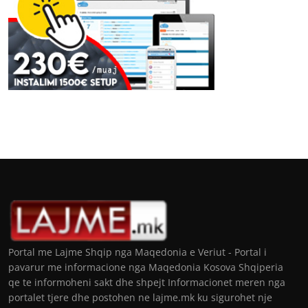
Portal me Lajme Shqip nga Maqedonia e Veriut - Portal i
pavarur me informacione nga Maqedonia Kosova Shqiperia
qe te informoheni sakt dhe shpejt Informacionet meren nga
portalet tjere dhe postohen ne lajme.mk ku sigurohet nje