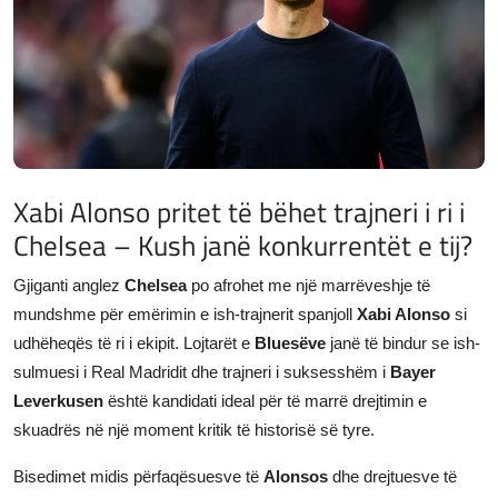
JETA
Gallery
Shqip
Xabi Alonso pritet të bëhet trajneri i ri i
Chelsea – Kush janë konkurrentët e tij?
Gjiganti anglez
Chelsea
po afrohet me një marrëveshje të
mundshme për emërimin e ish-trajnerit spanjoll
Xabi Alonso
si
udhëheqës të ri i ekipit. Lojtarët e
Bluesëve
janë të bindur se ish-
sulmuesi i Real Madridit dhe trajneri i suksesshëm i
Bayer
Leverkusen
është kandidati ideal për të marrë drejtimin e
skuadrës në një moment kritik të historisë së tyre.
Bisedimet midis përfaqësuesve të
Alonsos
dhe drejtuesve të