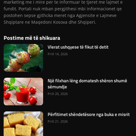
marketing me i mire per te informuar te tjeret me lajmet e
fundit. Portali nuk mban pergjithesi mbi informacionet qe
postohen sepse gjithcka meret nga Agjensite e Lajmeve
Shqiptare ne Maqedoni Kosova dhe Shqiperi.
Postime më të shikuara
Vlerat ushqyese të fikut të detit
Prill 14, 2026
Një filxhan lëng domatesh shëron shumë
sëmundje
Prill 20, 2026
Përfitimet shëndetësore nga buka e misrit
Prill 21, 2026