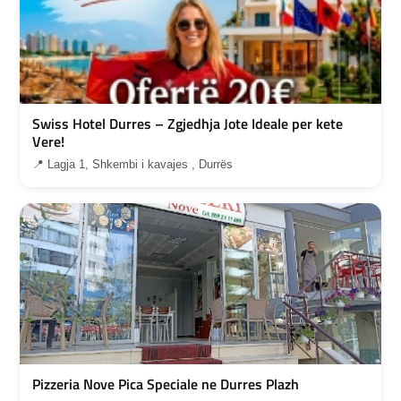
Swiss Hotel Durres – Zgjedhja Jote Ideale per kete
Vere!
📍 Lagja 1, Shkembi i kavajes , Durrës
Pizzeria Nove Pica Speciale ne Durres Plazh