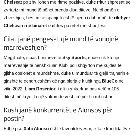
Chelseat
po zhvillohen me ritme pozitive, duke rritur shpresat se
zyrtarizimi mund të bëhet brenda disa ditëve. Në dhomën e
zhveshjes, besimi se spanjolli është njeriu i duhur për të
rikthyer
Chelsea-n në binarët e elitës
po rritet me shpejtësi.
Cilat janë pengesat që mund të vonojnë
marrëveshjen?
Megjithatë, sipas burimeve të
Sky Sports
, ende nuk ka një
marrëveshje të nënshkruar. Klubi po i shqyrton me kujdes të
gjitha opsionet e mundshme, duke u munduar të gjejë trajnerin e
gjashtë të qëndrueshëm që nga blerja e klubit nga
BlueCo
në
vitin 2022.
Liam Rosenior
, i cili u shkarkua pas vetëm 106
ditësh në krye, la një vakum të vështirë për t’u mbushur.
Kush janë konkurrentët e Alonsos për
postin?
Edhe pse
Xabi Alonso
është favoriti kryesor, lista e kandidatëve