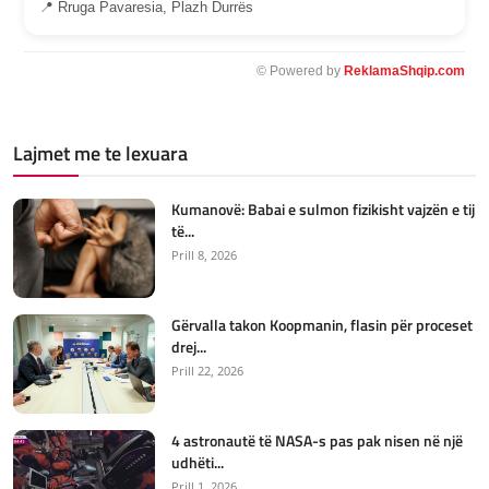
📍 Rruga Pavaresia, Plazh Durrës
© Powered by
ReklamaShqip.com
Lajmet me te lexuara
Kumanovë: Babai e sulmon fizikisht vajzën e tij
të...
Prill 8, 2026
Gërvalla takon Koopmanin, flasin për proceset
drej...
Prill 22, 2026
4 astronautë të NASA-s pas pak nisen në një
udhëti...
Prill 1, 2026