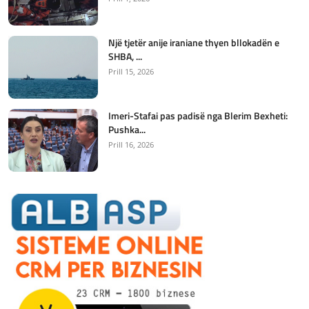
Një tjetër anije iraniane thyen bllokadën e
SHBA, ...
Prill 15, 2026
Imeri-Stafai pas padisë nga Blerim Bexheti:
Pushka...
Prill 16, 2026