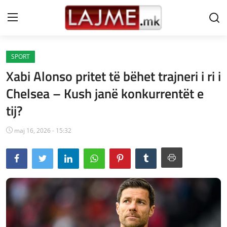
SPORT
Shtëpi
Xabi Alonso pritet të bëhet trajneri i ri i
LAJME MAQEDONI
Chelsea – Kush janë konkurrentët e
tij?
SHQIPERI
KOSOVA
maj 16, 2026 - 15:32
LAJME NGA BOTA
SHOWBIZ
SPORT
SHENDETI