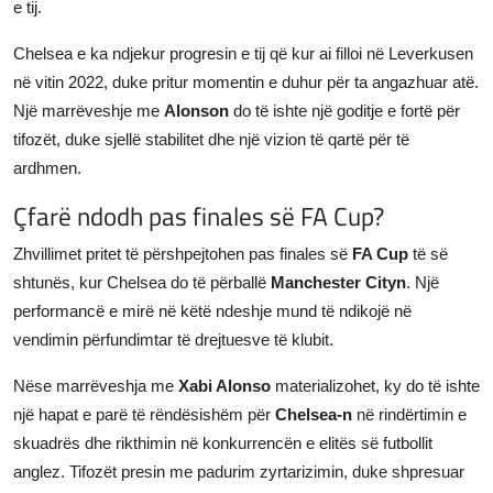
e tij.
Chelsea e ka ndjekur progresin e tij që kur ai filloi në Leverkusen
në vitin 2022, duke pritur momentin e duhur për ta angazhuar atë.
Një marrëveshje me
Alonson
do të ishte një goditje e fortë për
tifozët, duke sjellë stabilitet dhe një vizion të qartë për të
ardhmen.
Çfarë ndodh pas finales së FA Cup?
Zhvillimet pritet të përshpejtohen pas finales së
FA Cup
të së
shtunës, kur Chelsea do të përballë
Manchester Cityn
. Një
performancë e mirë në këtë ndeshje mund të ndikojë në
vendimin përfundimtar të drejtuesve të klubit.
Nëse marrëveshja me
Xabi Alonso
materializohet, ky do të ishte
një hapat e parë të rëndësishëm për
Chelsea-n
në rindërtimin e
skuadrës dhe rikthimin në konkurrencën e elitës së futbollit
anglez. Tifozët presin me padurim zyrtarizimin, duke shpresuar