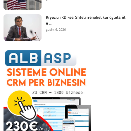
Kryeziu i KDI-së: Shteti rrënohet kur qytetarët
e ...
gusht 6, 2026