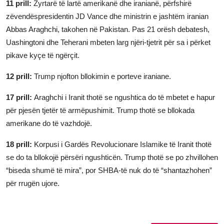
11 prill:
Zyrtarë të lartë amerikanë dhe iranianë, përfshirë
zëvendëspresidentin JD Vance dhe ministrin e jashtëm iranian
Abbas Araghchi, takohen në Pakistan. Pas 21 orësh debatesh,
Uashingtoni dhe Teherani mbeten larg njëri-tjetrit për sa i përket
pikave kyçe të ngërçit.
12 prill:
Trump njofton bllokimin e porteve iraniane.
17 prill:
Araghchi i Iranit thotë se ngushtica do të mbetet e hapur
për pjesën tjetër të armëpushimit. Trump thotë se bllokada
amerikane do të vazhdojë.
18 prill:
Korpusi i Gardës Revolucionare Islamike të Iranit thotë
se do ta bllokojë përsëri ngushticën. Trump thotë se po zhvillohen
“biseda shumë të mira”, por SHBA-të nuk do të “shantazhohen”
për rrugën ujore.