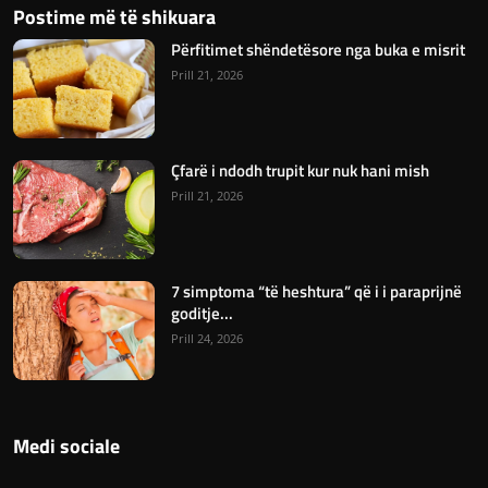
Postime më të shikuara
Përfitimet shëndetësore nga buka e misrit
Prill 21, 2026
Çfarë i ndodh trupit kur nuk hani mish
Prill 21, 2026
7 simptoma “të heshtura” që i i paraprijnë
goditje...
Prill 24, 2026
Medi sociale