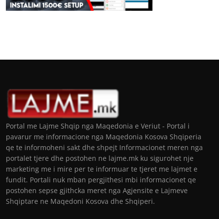
Portal me Lajme Shqip nga Maqedonia e Veriut - Portal i
pavarur me informacione nga Maqedonia Kosova Shqiperia
qe te informoheni sakt dhe shpejt Informacionet meren nga
portalet tjere dhe postohen ne lajme.mk ku sigurohet nje
marketing me i mire per te informuar te tjeret me lajmet e
fundit. Portali nuk mban pergjithesi mbi informacionet qe
postohen sepse gjithcka meret nga Agjensite e Lajmeve
Shqiptare ne Maqedoni Kosova dhe Shqiperi.