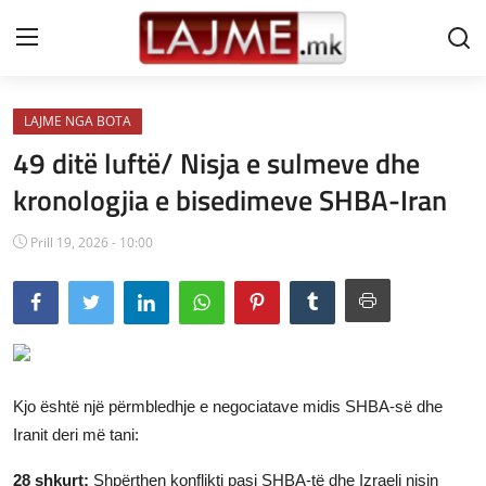
LAJME NGA BOTA
Shtëpi
49 ditë luftë/ Nisja e sulmeve dhe
LAJME MAQEDONI
kronologjia e bisedimeve SHBA-Iran
SHQIPERI
Prill 19, 2026 - 10:00
KOSOVA
LAJME NGA BOTA
SHOWBIZ
Kjo është një përmbledhje e negociatave midis SHBA-së dhe
SPORT
Iranit deri më tani:
SHENDETI
28 shkurt:
Shpërthen konflikti pasi SHBA-të dhe Izraeli nisin