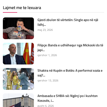
Lajmet me te lexuara
Gjesti zbulon të vërtetën: Single apo në një
lidhj...
maj 23, 2026
Filipçe: Banda e udhëhequr nga Mickoski do të
japi...
qershor 1, 2026
Shakira në Kupën e Botës: A performoi sozia e
saj?...
qershor 13, 2026
Ambasada e SHBA-së: Ngërçi po i kushton
Kosovës, i...
gusht 6, 2026