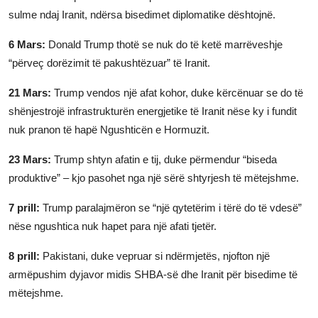
sulme ndaj Iranit, ndërsa bisedimet diplomatike dështojnë.
JETA
6 Mars:
Donald Trump thotë se nuk do të ketë marrëveshje
Gallery
“përveç dorëzimit të pakushtëzuar” të Iranit.
Shqip
21 Mars:
Trump vendos një afat kohor, duke kërcënuar se do të
shënjestrojë infrastrukturën energjetike të Iranit nëse ky i fundit
nuk pranon të hapë Ngushticën e Hormuzit.
23 Mars:
Trump shtyn afatin e tij, duke përmendur “biseda
produktive” – ​​kjo pasohet nga një sërë shtyrjesh të mëtejshme.
7 prill:
Trump paralajmëron se “një qytetërim i tërë do të vdesë”
nëse ngushtica nuk hapet para një afati tjetër.
8 prill:
Pakistani, duke vepruar si ndërmjetës, njofton një
armëpushim dyjavor midis SHBA-së dhe Iranit për bisedime të
mëtejshme.