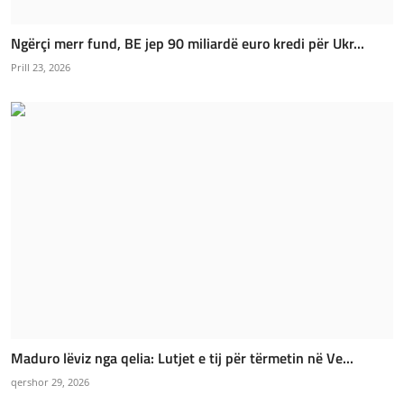
Ngërçi merr fund, BE jep 90 miliardë euro kredi për Ukr...
Prill 23, 2026
Maduro lëviz nga qelia: Lutjet e tij për tërmetin në Ve...
qershor 29, 2026