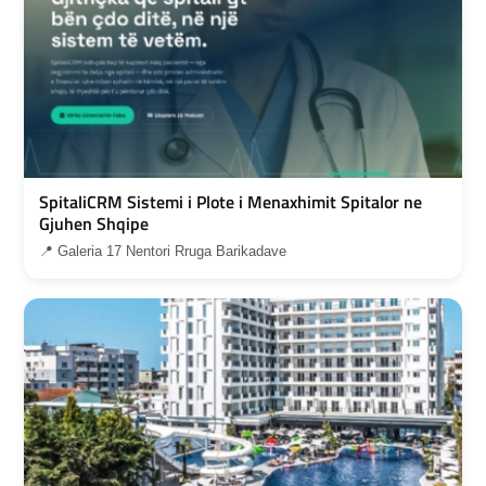
SpitaliCRM Sistemi i Plote i Menaxhimit Spitalor ne
Gjuhen Shqipe
📍 Galeria 17 Nentori Rruga Barikadave