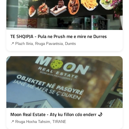
TE SHQIPJA - Pula ne Prush me e mire ne Durres
📍 Plazh Iliria, Rruga Pavarësia, Durrës
Moon Real Estate - Aty ku fillon cdo enderr 🌙
📍 Rruga Hoxha Tahsim, TIRANE