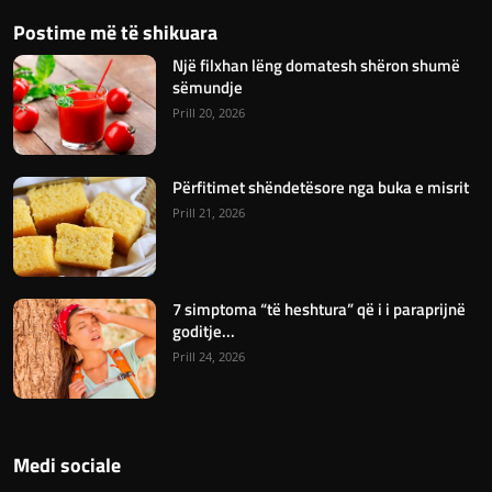
Postime më të shikuara
Një filxhan lëng domatesh shëron shumë
sëmundje
Prill 20, 2026
Përfitimet shëndetësore nga buka e misrit
Prill 21, 2026
7 simptoma “të heshtura” që i i paraprijnë
goditje...
Prill 24, 2026
Medi sociale