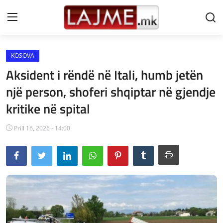
KOSOVA
Shtëpi
Aksident i rëndë në Itali, humb jetën
LAJME MAQEDONI
një person, shoferi shqiptar në gjendje
kritike në spital
SHQIPERI
KOSOVA
Prill 16, 2026 - 14:00
LAJME NGA BOTA
SHOWBIZ
SPORT
SHENDETI