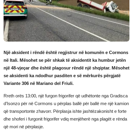
JETA
Gallery
Shqip
Një aksident i rëndë është regjistrur në komunën e Cormons
në Itali. Mësohet se për shkak të aksidentit ka humbur jetën
një 48-vjeçar dhe është plagosur rëndë një shqiptar. Mësohet
se aksidenti ka ndodhur pasditen e së mërkurës përgjatë
Variante 306 në Mariano del Friuli.
Rreth orës 13:00, një furgon frigorifer që udhëtonte nga Gradisca
d’Isonzo për në Cormons u përplas ballë për ballë me një kamion
që transportonte zhavorr. Përplasja ishte jashtëzakonisht e forte
dhe shoferi i furgonit frigorifer vdiq menjëherë nga plagët e rënda
që mori në përplasje.