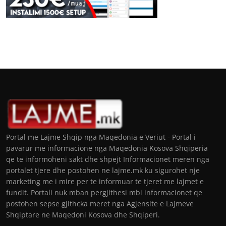
Portal me Lajme Shqip nga Maqedonia e Veriut - Portal i
pavarur me informacione nga Maqedonia Kosova Shqiperia
qe te informoheni sakt dhe shpejt Informacionet meren nga
portalet tjere dhe postohen ne lajme.mk ku sigurohet nje
marketing me i mire per te informuar te tjeret me lajmet e
fundit. Portali nuk mban pergjithesi mbi informacionet qe
postohen sepse gjithcka meret nga Agjensite e Lajmeve
Shqiptare ne Maqedoni Kosova dhe Shqiperi.