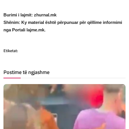
Burimi i lajmit:
zhurnal.mk
Shënim: Ky material është përpunuar për qëllime informimi
nga Portali lajme.mk.
Etiketat:
Postime të ngjashme