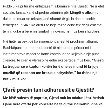
Publiku ka pritur me entuziazëm albumin e ri të Gjestit. Në rrjetet
sociale, fansat kanë shprehur admirim për
këngët e albumit
,
duke theksuar se tekstet janë shumë të gjalla dhe meloditë
tërheqëse.
“SiR”
ka arritur të bëjë thirrje edhe tek dëgjuesit më
të rinj, duke u bërë një simbol i rinovimit në muzikën shqiptare.
Një tjetër aspekt që ka impresionuar është prodhimi i albumit.
Bashkëpunimet me producentë të njohur dhe përdorimi i
instrumenteve moderne kanë kontribuar në krijimin e një pune
cilësore, të cilën e vlerësojnë edhe ekspertët e muzikës.
“Gjesti
ka treguar se e kupton kohën tonë dhe se mund të krijojë
muzikë që resonon me brezat e ndryshëm,” ka thënë një
kritik muzikor.
Çfarë presin tani adhuruesit e Gjestit?
Me këtë sukses të papritur,
Gjesti
nuk ka ndalur këtu. Artistit
i janë bërë oferta për koncerte në të gjithë Ballkanin, dhe ka