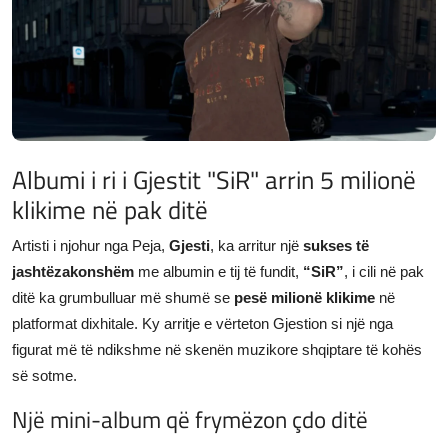
JETA
Gallery
Shqip
Albumi i ri i Gjestit "SiR" arrin 5 milionë
klikime në pak ditë
Artisti i njohur nga Peja,
Gjesti
, ka arritur një
sukses të
jashtëzakonshëm
me albumin e tij të fundit,
“SiR”
, i cili në pak
ditë ka grumbulluar më shumë se
pesë milionë klikime
në
platformat dixhitale. Ky arritje e vërteton Gjestion si një nga
figurat më të ndikshme në skenën muzikore shqiptare të kohës
së sotme.
Një mini-album që frymëzon çdo ditë