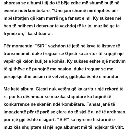
shpresa se albumi i tij do të bëjë edhe më shumë bujë në
evente ndërkombëtare.
“Unë jam shumë mirënjohës për
mbështetjen që kam marrë nga fansat e mi. Ky sukses më
bën të ndihem i detyruar të vazhdoj të krijoj muzikë që të
frymëzon,” ka shtuar ai.
Për momentin,
“SiR”
vazhdon të jetë në krye të listave të
transmetimit, duke treguar se
Gjesti
ka arritur të krijojë një
vepër që kalon kufijtë e kohës. Ky sukses është një motivim
të gjithëve që punojnë me pasion, duke treguar se me
përpjekje dhe besim në vetvete, gjithçka është e mundur.
Me këtë album,
Gjesti
nuk vetëm që ka arritur një rekord të
ri, por ka dëshmuar se muzika shqiptare ka fuqinë të
konkurrencë në skenën ndërkombëtare. Fansat janë të
impazientë për të parë se çfarë do të sjellë ai në të ardhmen,
por një gjë është e sigurt:
“SiR”
ka hyrë në historinë e
muzikës shqiptare si një nga albumet më të ndjekur të vitit.