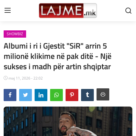
SHOWBIZ
Shtëpi
Albumi i ri i Gjestit "SiR" arrin 5
LAJME MAQEDONI
milionë klikime në pak ditë - Një
sukses i madh për artin shqiptar
SHQIPERI
KOSOVA
maj 11, 2026 - 22:02
LAJME NGA BOTA
SHOWBIZ
SPORT
SHENDETI