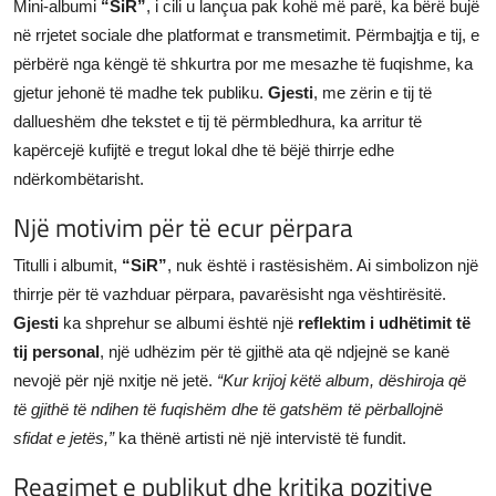
Mini-albumi
“SiR”
, i cili u lançua pak kohë më parë, ka bërë bujë
në rrjetet sociale dhe platformat e transmetimit. Përmbajtja e tij, e
përbërë nga këngë të shkurtra por me mesazhe të fuqishme, ka
gjetur jehonë të madhe tek publiku.
Gjesti
, me zërin e tij të
dallueshëm dhe tekstet e tij të përmbledhura, ka arritur të
kapërcejë kufijtë e tregut lokal dhe të bëjë thirrje edhe
ndërkombëtarisht.
Një motivim për të ecur përpara
Titulli i albumit,
“SiR”
, nuk është i rastësishëm. Ai simbolizon një
thirrje për të vazhduar përpara, pavarësisht nga vështirësitë.
Gjesti
ka shprehur se albumi është një
reflektim i udhëtimit të
tij personal
, një udhëzim për të gjithë ata që ndjejnë se kanë
nevojë për një nxitje në jetë.
“Kur krijoj këtë album, dëshiroja që
të gjithë të ndihen të fuqishëm dhe të gatshëm të përballojnë
sfidat e jetës,”
ka thënë artisti në një intervistë të fundit.
Reagimet e publikut dhe kritika pozitive