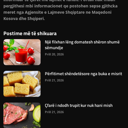
pergjithesi mbi informacionet qe postohen sepse gjithcka
meret nga Agjensite e Lajmeve Shqiptare ne Maqedoni
Kosova dhe Shqiperi.
Postime më të shikuara
Një filxhan lëng domatesh shëron shumë
sëmundje
Prill 20, 2026
Përfitimet shëndetësore nga buka e misrit
Prill 21, 2026
Çfarë i ndodh trupit kur nuk hani mish
Prill 21, 2026