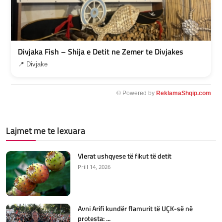
Divjaka Fish – Shija e Detit ne Zemer te Divjakes
📍 Divjake
© Powered by
ReklamaShqip.com
Lajmet me te lexuara
Vlerat ushqyese të fikut të detit
Prill 14, 2026
Avni Arifi kundër flamurit të UÇK-së në
protesta: ...