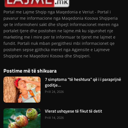
Portal me Lajme Shqip nga Maqedonia e Veriut - Portal i
pavarur me informacione nga Maqedonia Kosova Shqiperia
qe te informoheni sakt dhe shpejt Informacionet meren nga
portalet tjere dhe postohen ne lajme.mk ku sigurohet nje
marketing me i mire per te informuar te tjeret me lajmet e
fundit. Portali nuk mban pergjithesi mbi informacionet qe
postohen sepse gjithcka meret nga Agjensite e Lajmeve
Shqiptare ne Maqedoni Kosova dhe Shqiperi.
Postime më të shikuara
7 simptoma “të heshtura” që i i paraprijnë
goditje...
Prill 24, 2026
Vlerat ushqyese të fikut të detit
Prill 14, 2026