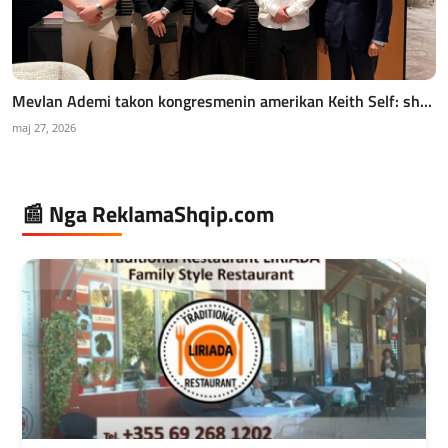
Mevlan Ademi takon kongresmenin amerikan Keith Self: sh...
maj 27, 2026
📰 Nga ReklamaShqip.com