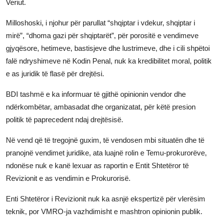
Veriut.
JETA
Milloshoski, i njohur për parullat “shqiptar i vdekur, shqiptar i
Gallery
mirë”, “dhoma gazi për shqiptarët”, për porositë e vendimeve
gjyqësore, hetimeve, bastisjeve dhe lustrimeve, dhe i cili shpëtoi
falë ndryshimeve në Kodin Penal, nuk ka kredibilitet moral, politik
Shqip
e as juridik të flasë për drejtësi.
BDI tashmë e ka informuar të gjithë opinionin vendor dhe
ndërkombëtar, ambasadat dhe organizatat, për këtë presion
politik të paprecedent ndaj drejtësisë.
Në vend që të tregojnë guxim, të vendosen mbi situatën dhe të
pranojnë vendimet juridike, ata luajnë rolin e Temu-prokurorëve,
ndonëse nuk e kanë lexuar as raportin e Entit Shtetëror të
Revizionit e as vendimin e Prokurorisë.
Enti Shtetëror i Revizionit nuk ka asnjë ekspertizë për vlerësim
teknik, por VMRO-ja vazhdimisht e mashtron opinionin publik.