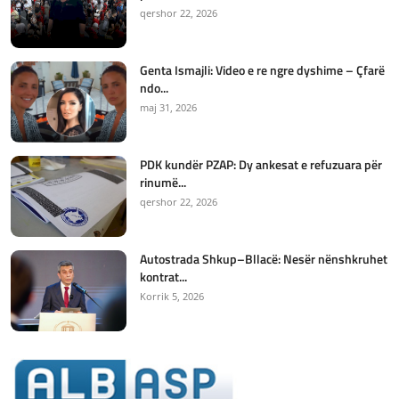
qershor 22, 2026
Genta Ismajli: Video e re ngre dyshime – Çfarë
ndo...
maj 31, 2026
PDK kundër PZAP: Dy ankesat e refuzuara për
rinumë...
qershor 22, 2026
Autostrada Shkup–Bllacë: Nesër nënshkruhet
kontrat...
Korrik 5, 2026