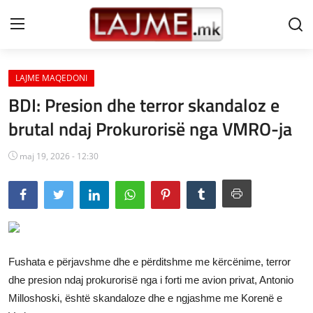
LAJME MAQEDONI
Shtëpi
BDI: Presion dhe terror skandaloz e
LAJME MAQEDONI
brutal ndaj Prokurorisë nga VMRO-ja
SHQIPERI
maj 19, 2026 - 12:30
KOSOVA
LAJME NGA BOTA
SHOWBIZ
Fushata e përjavshme dhe e përditshme me kërcënime, terror
SPORT
dhe presion ndaj prokurorisë nga i forti me avion privat, Antonio
Milloshoski, është skandaloze dhe e ngjashme me Korenë e
SHENDETI