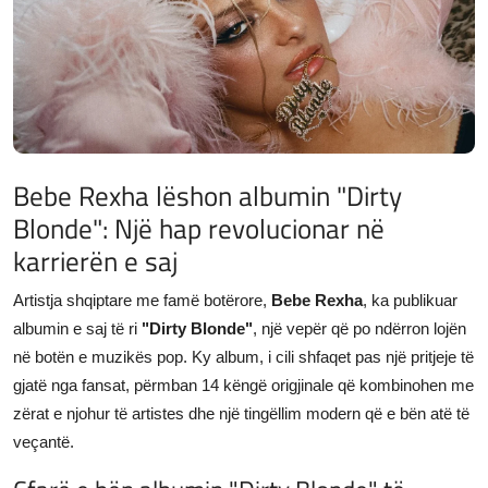
JETA
Gallery
Shqip
Bebe Rexha lëshon albumin "Dirty
Blonde": Një hap revolucionar në
karrierën e saj
Artistja shqiptare me famë botërore,
Bebe Rexha
, ka publikuar
albumin e saj të ri
"Dirty Blonde"
, një vepër që po ndërron lojën
në botën e muzikës pop. Ky album, i cili shfaqet pas një pritjeje të
gjatë nga fansat, përmban 14 këngë origjinale që kombinohen me
zërat e njohur të artistes dhe një tingëllim modern që e bën atë të
veçantë.