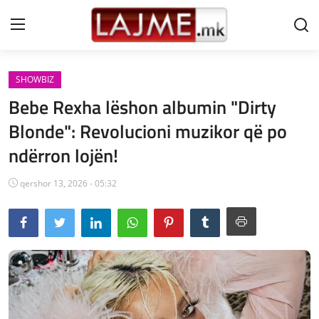
SHOWBIZ
Shtëpi
Bebe Rexha lëshon albumin "Dirty
LAJME MAQEDONI
Blonde": Revolucioni muzikor që po
ndërron lojën!
SHQIPERI
KOSOVA
qershor 13, 2026 - 05:32
LAJME NGA BOTA
SHOWBIZ
SPORT
SHENDETI