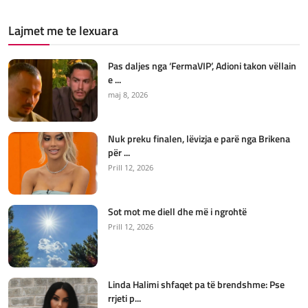
Lajmet me te lexuara
Pas daljes nga ‘FermaVIP’, Adioni takon vëllain
e ...
maj 8, 2026
Nuk preku finalen, lëvizja e parë nga Brikena
për ...
Prill 12, 2026
Sot mot me diell dhe më i ngrohtë
Prill 12, 2026
Linda Halimi shfaqet pa të brendshme: Pse
rrjeti p...