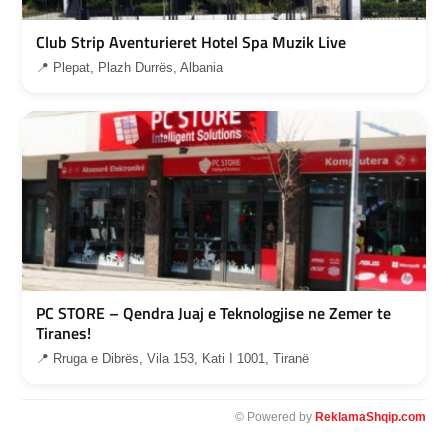
Club Strip Aventurieret Hotel Spa Muzik Live
📍 Plepat, Plazh Durrës, Albania
PC STORE – Qendra Juaj e Teknologjise ne Zemer te
Tiranes!
📍 Rruga e Dibrës, Vila 153, Kati I 1001, Tiranë
© Powered by
ReklamaShqip.com