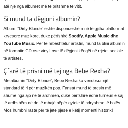
atë një nga albumet më të pritshme të vitit.
Si mund ta dëgjoni albumin?
Albumi "Dirty Blonde" është disponueshëm në të gjitha platformat
kryesore muzikore, duke përfshirë
Spotify, Apple Music dhe
YouTube Music
. Për të mbështetur artistin, mund ta blini albumin
në formatin CD ose vinyl, ose të dëgjoni këngët në rrjetet sociale
të artistes.
Çfarë të prisni më tej nga Bebe Rexha?
Me albumin "Dirty Blonde", Bebe Rexha ka vendosur një
standard të ri për muzikën pop. Fansat mund të presin më
shumë nga ajo në të ardhmen, duke përfshirë edhe turneun e saj
të ardhshëm që do të mbajë nëpër qytete të ndryshme të botës.
Mos humbni raste për të jetë pjesë e këtij momenti historik!