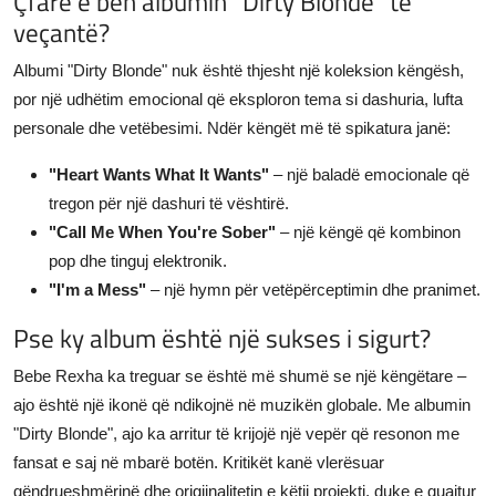
Çfarë e bën albumin "Dirty Blonde" të
veçantë?
Albumi "Dirty Blonde" nuk është thjesht një koleksion këngësh,
por një udhëtim emocional që eksploron tema si dashuria, lufta
personale dhe vetëbesimi. Ndër këngët më të spikatura janë:
"Heart Wants What It Wants"
– një baladë emocionale që
tregon për një dashuri të vështirë.
"Call Me When You're Sober"
– një këngë që kombinon
pop dhe tinguj elektronik.
"I'm a Mess"
– një hymn për vetëpërceptimin dhe pranimet.
Pse ky album është një sukses i sigurt?
Bebe Rexha ka treguar se është më shumë se një këngëtare –
ajo është një ikonë që ndikojnë në muzikën globale. Me albumin
"Dirty Blonde", ajo ka arritur të krijojë një vepër që resonon me
fansat e saj në mbarë botën. Kritikët kanë vlerësuar
qëndrueshmërinë dhe origjinalitetin e këtij projekti, duke e quajtur