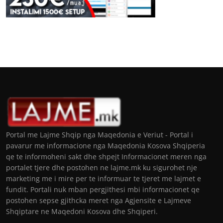
Portal me Lajme Shqip nga Maqedonia e Veriut - Portal i
pavarur me informacione nga Maqedonia Kosova Shqiperia
qe te informoheni sakt dhe shpejt Informacionet meren nga
portalet tjere dhe postohen ne lajme.mk ku sigurohet nje
marketing me i mire per te informuar te tjeret me lajmet e
fundit. Portali nuk mban pergjithesi mbi informacionet qe
postohen sepse gjithcka meret nga Agjensite e Lajmeve
Shqiptare ne Maqedoni Kosova dhe Shqiperi.