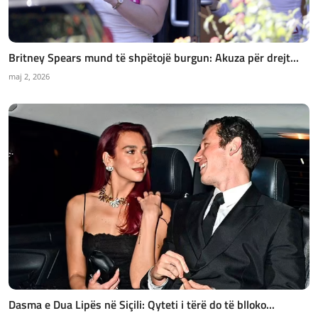
Britney Spears mund të shpëtojë burgun: Akuza për drejt...
maj 2, 2026
Dasma e Dua Lipës në Siçili: Qyteti i tërë do të blloko...