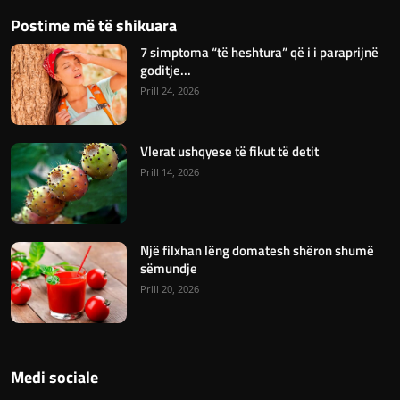
Postime më të shikuara
7 simptoma “të heshtura” që i i paraprijnë
goditje...
Prill 24, 2026
Vlerat ushqyese të fikut të detit
Prill 14, 2026
Një filxhan lëng domatesh shëron shumë
sëmundje
Prill 20, 2026
Medi sociale