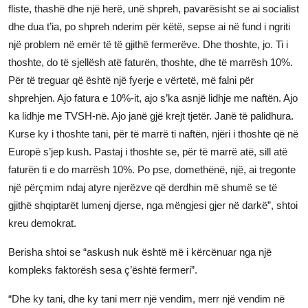
fliste, thashë dhe një herë, unë shpreh, pavarësisht se ai socialist
dhe dua t’ia, po shpreh nderim për këtë, sepse ai në fund i ngriti
një problem në emër të të gjithë fermerëve. Dhe thoshte, jo. Ti i
thoshte, do të sjellësh atë faturën, thoshte, dhe të marrësh 10%.
Për të treguar që është një fyerje e vërtetë, më falni për
shprehjen. Ajo fatura e 10%-it, ajo s’ka asnjë lidhje me naftën. Ajo
ka lidhje me TVSH-në. Ajo janë gjë krejt tjetër. Janë të palidhura.
Kurse ky i thoshte tani, për të marrë ti naftën, njëri i thoshte që në
Europë s’jep kush. Pastaj i thoshte se, për të marrë atë, sill atë
faturën ti e do marrësh 10%. Po pse, domethënë, një, ai tregonte
një përçmim ndaj atyre njerëzve që derdhin më shumë se të
gjithë shqiptarët lumenj djerse, nga mëngjesi gjer në darkë”, shtoi
kreu demokrat.
Berisha shtoi se “askush nuk është më i kërcënuar nga një
kompleks faktorësh sesa ç’është fermeri”.
“Dhe ky tani, dhe ky tani merr një vendim, merr një vendim në