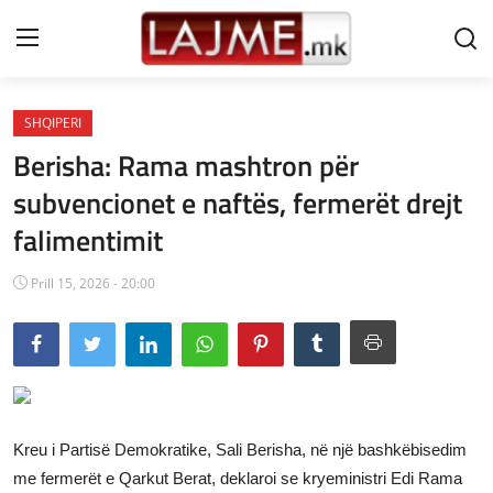
SHQIPERI
Shtëpi
Berisha: Rama mashtron për
LAJME MAQEDONI
subvencionet e naftës, fermerët drejt
falimentimit
SHQIPERI
KOSOVA
Prill 15, 2026 - 20:00
LAJME NGA BOTA
SHOWBIZ
SPORT
Kreu i Partisë Demokratike, Sali Berisha, në një bashkëbisedim
SHENDETI
me fermerët e Qarkut Berat, deklaroi se kryeministri Edi Rama