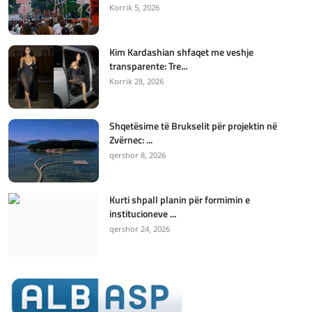
Korrik 5, 2026
Kim Kardashian shfaqet me veshje
transparente: Tre...
Korrik 28, 2026
Shqetësime të Brukselit për projektin në
Zvërnec: ...
qershor 8, 2026
Kurti shpall planin për formimin e
institucioneve ...
qershor 24, 2026