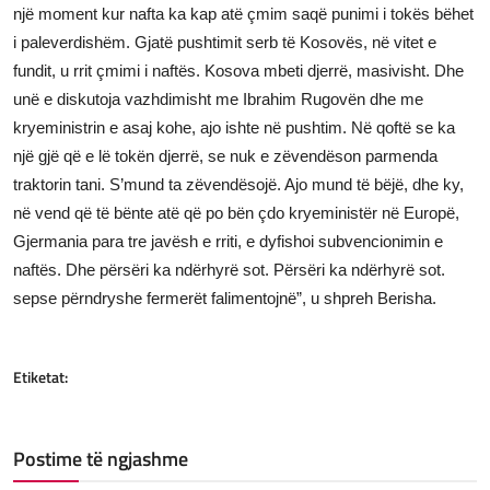
një moment kur nafta ka kap atë çmim saqë punimi i tokës bëhet
i paleverdishëm. Gjatë pushtimit serb të Kosovës, në vitet e
fundit, u rrit çmimi i naftës. Kosova mbeti djerrë, masivisht. Dhe
unë e diskutoja vazhdimisht me Ibrahim Rugovën dhe me
kryeministrin e asaj kohe, ajo ishte në pushtim. Në qoftë se ka
një gjë që e lë tokën djerrë, se nuk e zëvendëson parmenda
traktorin tani. S’mund ta zëvendësojë. Ajo mund të bëjë, dhe ky,
në vend që të bënte atë që po bën çdo kryeministër në Europë,
Gjermania para tre javësh e rriti, e dyfishoi subvencionimin e
naftës. Dhe përsëri ka ndërhyrë sot. Përsëri ka ndërhyrë sot.
sepse përndryshe fermerët falimentojnë”, u shpreh Berisha.
Etiketat:
Postime të ngjashme