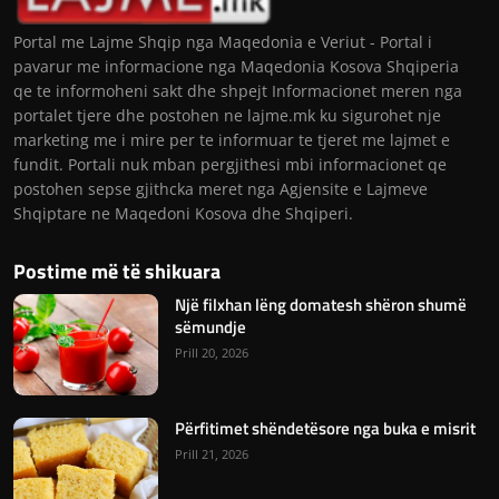
Portal me Lajme Shqip nga Maqedonia e Veriut - Portal i
pavarur me informacione nga Maqedonia Kosova Shqiperia
qe te informoheni sakt dhe shpejt Informacionet meren nga
portalet tjere dhe postohen ne lajme.mk ku sigurohet nje
marketing me i mire per te informuar te tjeret me lajmet e
fundit. Portali nuk mban pergjithesi mbi informacionet qe
postohen sepse gjithcka meret nga Agjensite e Lajmeve
Shqiptare ne Maqedoni Kosova dhe Shqiperi.
Postime më të shikuara
Një filxhan lëng domatesh shëron shumë
sëmundje
Prill 20, 2026
Përfitimet shëndetësore nga buka e misrit
Prill 21, 2026