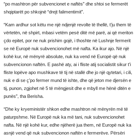
“po mashtron për subvencionet e naftës” dhe shtoi se fermerët
JETA
shqiptarët po shkojnë “drejt falimentimit”.
Gallery
“Kam ardhur sot këtu me një ndjenjë revolte të thellë, t’ju them të
vërtetën, në shpirt, mbasi vetëm pesë ditë më parë, ai që meriton
Shqip
çdo epitet, por ne nuk prishim gojë, i thoshte në Lushnje fermerit
se në Europë nuk subvencionohet më nafta. Ka ikur ajo. Në një
kohë kur, në mënyrë absolute, nuk ka vend në Europë që nuk
subvencionon naftën. E pashë aty, ai i fliste atij socialistit sikur t’i
fliste lopëve apo mushkave të tij në stallë dhe jo një qytetari, i cili,
nuk e di se ç’po fermer mund të ishte, dhe që jeton me djersën e
tij, punon, zgjohet në 5 të mëngjesit dhe e mbyll me hënë ditën e
punës”, tha Berisha.
“Dhe ky kryeministër shkon edhe mashtron në mënyrën më të
paturpshme. Në Europë nuk ka më tani, nuk subvencionohet
nafta. Në një kohë kur, edhe njëherë jua them, në Europë nuk ka
asnjë vend që nuk subvencionon naftën e fermerëve. Përsëri