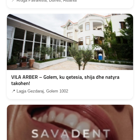
📍 Rruga Pavarësia, Durrës, Albania
VILA ARBER – Golem, ku qetesia, shija dhe natyra
takohen!
📍 Lagja Gezdaraj, Golem 1002