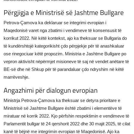
Përgjigja e Ministrisë së Jashtme Bullgare
Petrova-Çamova ka deklaruar se integrimi evropian i
Maqedonisë varet nga zbatimi i vendimeve të konsensusit të
korrikut 2022. Në këtë kontekst, ajo ka theksuar se Bullgaria do
të kundërshtojë kategorikisht çdo përpjekje për të anashkaluar
ose rinegociuar këtë propozim. Ministria e Jashtme Bullgare po
vepron aktivisht nëpërmjet misioneve të saj në vendet anëtare të
BE-së dhe në Shkup për të parandaluar çdo ndryshim në këtë
marrëveshje.
Angazhimi për dialogun evropian
Ministrja Petrova-Çamova ka theksuar se detyra prioritare e
Ministrisë së Jashtme Bullgare është zbatimi i elementëve të
miratuar në korrik 2022. Kjo përfshin respektimin e vendimeve të
Parlamentit bullgar të 24 qershorit 2022 dhe 30 majit 2025, të cilat
kanë të bëjnë me integrimin evropian të Maqedonisë. Ajo ka