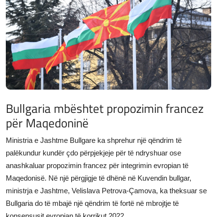
JETA
Gallery
Shqip
Bullgaria mbështet propozimin francez
për Maqedoninë
Ministria e Jashtme Bullgare ka shprehur një qëndrim të
palëkundur kundër çdo përpjekjeje për të ndryshuar ose
anashkaluar propozimin francez për integrimin evropian të
Maqedonisë. Në një përgjigje të dhënë në Kuvendin bullgar,
ministrja e Jashtme, Velislava Petrova-Çamova, ka theksuar se
Bullgaria do të mbajë një qëndrim të fortë në mbrojtje të
konsensusit evropian të korrikut 2022.