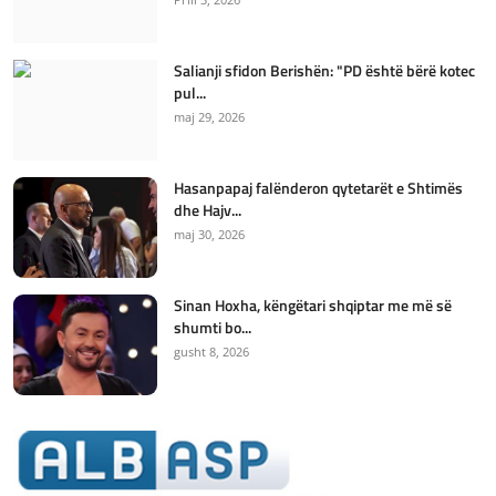
Salianji sfidon Berishën: "PD është bërë kotec
pul...
maj 29, 2026
Hasanpapaj falënderon qytetarët e Shtimës
dhe Hajv...
maj 30, 2026
Sinan Hoxha, këngëtari shqiptar me më së
shumti bo...
gusht 8, 2026