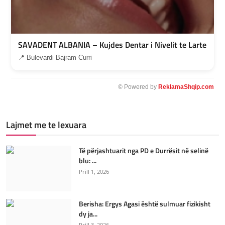
SAVADENT ALBANIA – Kujdes Dentar i Nivelit te Larte
📍 Bulevardi Bajram Curri
© Powered by
ReklamaShqip.com
Lajmet me te lexuara
Të përjashtuarit nga PD e Durrësit në selinë
blu: ...
Prill 1, 2026
Berisha: Ergys Agasi është sulmuar fizikisht
dy ja...
Prill 3, 2026