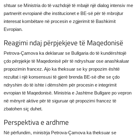
shtuar se Ministria do të vazhdojë të mbajë një dialog intensiv me
partnerët evropianë dhe institucionet e BE-së për të mbrojtur
interesat kombëtare në procesin e zgjerimit të Bashkimit
Evropian.
Reagimi ndaj përpjekjeve të Maqedonisë
Petrova-Çamova ka deklaruar se Bullgaria do të kundërshtojë
çdo përpjekje të Maqedonisë për të ndryshuar ose anashkaluar
propozimin francez. Ajo ka theksuar se ky propozim është
rezultat i një konsensusi të gjerë brenda BE-së dhe se çdo
ndryshim do të ishte i dëmshëm për procesin e integrimit
evropian të Maqedonisë. Ministria e Jashtme Bullgare po vepron
në mënyrë aktive për të siguruar që propozimi francez të
zbatohen siç duhet.
Perspektiva e ardhme
Në përfundim, ministrja Petrova-Çamova ka theksuar se