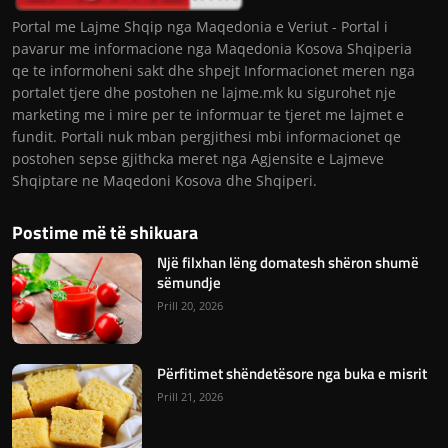
Portal me Lajme Shqip nga Maqedonia e Veriut - Portal i
pavarur me informacione nga Maqedonia Kosova Shqiperia
qe te informoheni sakt dhe shpejt Informacionet meren nga
portalet tjere dhe postohen ne lajme.mk ku sigurohet nje
marketing me i mire per te informuar te tjeret me lajmet e
fundit. Portali nuk mban pergjithesi mbi informacionet qe
postohen sepse gjithcka meret nga Agjensite e Lajmeve
Shqiptare ne Maqedoni Kosova dhe Shqiperi.
Postime më të shikuara
Një filxhan lëng domatesh shëron shumë
sëmundje
Prill 20, 2026
Përfitimet shëndetësore nga buka e misrit
Prill 21, 2026