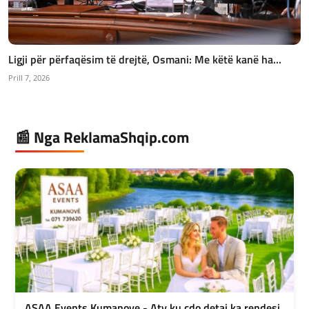
Ligji për përfaqësim të drejtë, Osmani: Me këtë kanë ha...
Prill 7, 2026
📰 Nga ReklamaShqip.com
ASAA Events Kumanove - Aty ku cdo detaj ka rendesi