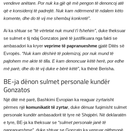
vendeve anëtare. Por nuk ka gjë që më pengon të denoncoj atë
që e konsideroj të padrejtë. Nuk kam ndërmend të ndalem këto
komente, dhe do të vij me shembuj konkretë”
.
Ai ka shtuar se
“të vërtetat nuk mund t’i fshehim”
, duke theksuar
se sulmet e tij ndaj Gonzatos janë të justifikuara nga fakti se
ambasadori ka kryer
veprime të papranueshme
gjatë Ditës së
Evropës.
“Nuk kam dëshirë të polemizoj, por nuk mund të
pajtohem me akte të tilla. E kam denoncuar këtë herë, por edhe
më parë, dhe do të vij duke e bërë këtë”
, ka thënë Berisha.
BE-ja dënon sulmet personale kundër
Gonzatos
Një ditë më parë, Bashkimi Evropian ka reaguar zyrtarisht
përmes një
komunikatit të zyrtar
, duke dënuar fuqimisht sulmet
personale kundër ambasadorit të tyre në Shqipëri. Në deklaratën
e tyre, BE-ja ka theksuar se
“sulmet personale janë të
papranueshme”
, duke shtuar se Gonzato ka vepruar gjithmonë