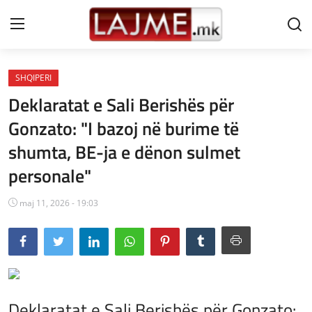
SHQIPERI
Shtëpi
Deklaratat e Sali Berishës për
LAJME MAQEDONI
Gonzato: "I bazoj në burime të
shumta, BE-ja e dënon sulmet
SHQIPERI
personale"
KOSOVA
maj 11, 2026 - 19:03
LAJME NGA BOTA
SHOWBIZ
SPORT
SHENDETI
Deklaratat e Sali Berishës për Gonzato: