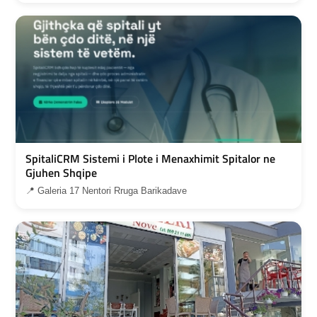
SpitaliCRM Sistemi i Plote i Menaxhimit Spitalor ne
Gjuhen Shqipe
📍 Galeria 17 Nentori Rruga Barikadave