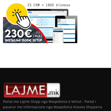
Portal me Lajme Shqip nga Maqedonia e Veriut - Portal i
pavarur me informacione nga Maqedonia Kosova Shqiperia