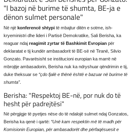
"I bazoj në burime të shumta, BE-ja e
JETA
dënon sulmet personale"
Gallery
Në një
konferencë shtypi
të mbajtur ditën e sotme, ish-
kryeministri dhe lideri i Partisë Demokratike, Sali Berisha, ka
Shqip
reaguar ndaj
reagimit zyrtar të Bashkimit Evropian
për
deklaratat e tij kundër ambasadorit të BE-së në Tiranë, Silvio
Gonzato. Pavarësisht se institucioni europian ka marrë në
mbrojtje ambasadorin, Berisha nuk ka ndryshuar qëndrimin e tij,
duke theksuar se
“çdo fjalë e thënë është e bazuar në burime të
shumta”
.
Berisha: "Respektoj BE-në, por nuk do të
hesht për padrejtësi"
Në përgjigje të pyetjes nëse do të ndalojë sulmet ndaj Gonzatos,
Berisha ka qenë i qartë:
“Unë kam respektin më të madh për
Komisionin Europian, për ambasadorët dhe përfaqësuesit e