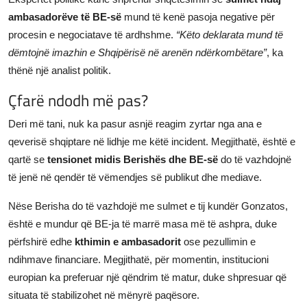
ambasadorëve të BE-së
mund të kenë pasoja negative për
procesin e negociatave të ardhshme.
“Këto deklarata mund të
dëmtojnë imazhin e Shqipërisë në arenën ndërkombëtare”
, ka
thënë një analist politik.
Çfarë ndodh më pas?
Deri më tani, nuk ka pasur asnjë reagim zyrtar nga ana e
qeverisë shqiptare në lidhje me këtë incident. Megjithatë, është e
qartë se
tensionet midis Berishës dhe BE-së
do të vazhdojnë
të jenë në qendër të vëmendjes së publikut dhe mediave.
Nëse Berisha do të vazhdojë me sulmet e tij kundër Gonzatos,
është e mundur që BE-ja të marrë masa më të ashpra, duke
përfshirë edhe
kthimin e ambasadorit
ose pezullimin e
ndihmave financiare. Megjithatë, për momentin, institucioni
europian ka preferuar një qëndrim të matur, duke shpresuar që
situata të stabilizohet në mënyrë paqësore.