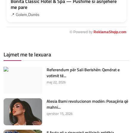
Bonita Classic Hotel & Spa — Pushime si asnjehere
me pare
📍 Golem,Durrës
© Powered by
ReklamaShqip.com
Lajmet me te lexuara
Referendum për Sali Berishën: Qendrat e
votimit të...
maj 22, 2026
Alesia Bami revolucionon modën: Posaçëria që
mahni...
qershor 15, 2026
5 fruta që e rinovojnë mëlçinë: zgjidhja