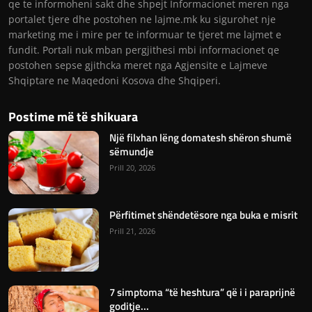
qe te informoheni sakt dhe shpejt Informacionet meren nga
portalet tjere dhe postohen ne lajme.mk ku sigurohet nje
marketing me i mire per te informuar te tjeret me lajmet e
fundit. Portali nuk mban pergjithesi mbi informacionet qe
postohen sepse gjithcka meret nga Agjensite e Lajmeve
Shqiptare ne Maqedoni Kosova dhe Shqiperi.
Postime më të shikuara
Një filxhan lëng domatesh shëron shumë
sëmundje
Prill 20, 2026
Përfitimet shëndetësore nga buka e misrit
Prill 21, 2026
7 simptoma “të heshtura” që i i paraprijnë
goditje...