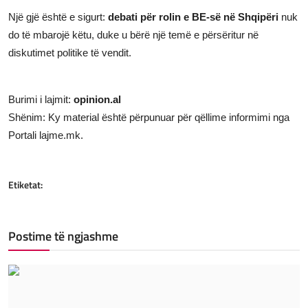
Një gjë është e sigurt:
debati për rolin e BE-së në Shqipëri
nuk
do të mbarojë këtu, duke u bërë një temë e përsëritur në
diskutimet politike të vendit.
Burimi i lajmit:
opinion.al
Shënim: Ky material është përpunuar për qëllime informimi nga
Portali lajme.mk.
Etiketat:
Postime të ngjashme