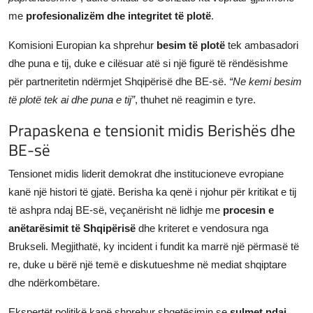
me
profesionalizëm dhe integritet të plotë
.
Komisioni Europian ka shprehur
besim të plotë
tek ambasadori
dhe puna e tij, duke e cilësuar atë si një figurë të rëndësishme
për partneritetin ndërmjet Shqipërisë dhe BE-së.
“Ne kemi besim
të plotë tek ai dhe puna e tij”
, thuhet në reagimin e tyre.
Prapaskena e tensionit midis Berishës dhe
BE-së
Tensionet midis liderit demokrat dhe institucioneve evropiane
kanë një histori të gjatë. Berisha ka qenë i njohur për kritikat e tij
të ashpra ndaj BE-së, veçanërisht në lidhje me
procesin e
anëtarësimit të Shqipërisë
dhe kriteret e vendosura nga
Brukseli. Megjithatë, ky incident i fundit ka marrë një përmasë të
re, duke u bërë një temë e diskutueshme në mediat shqiptare
dhe ndërkombëtare.
Ekspertët politikë kanë shprehur shqetësimin se
sulmet ndaj