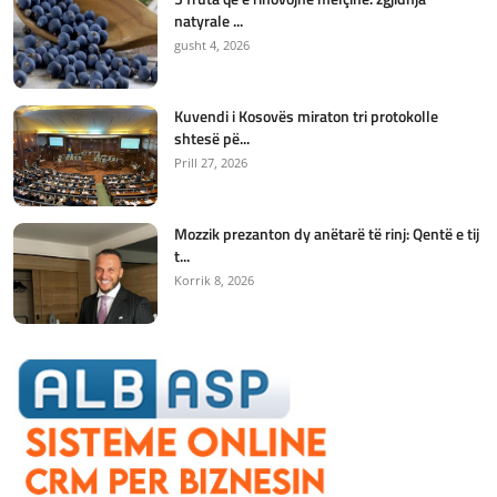
natyrale ...
gusht 4, 2026
Kuvendi i Kosovës miraton tri protokolle
shtesë pë...
Prill 27, 2026
Mozzik prezanton dy anëtarë të rinj: Qentë e tij
t...
Korrik 8, 2026