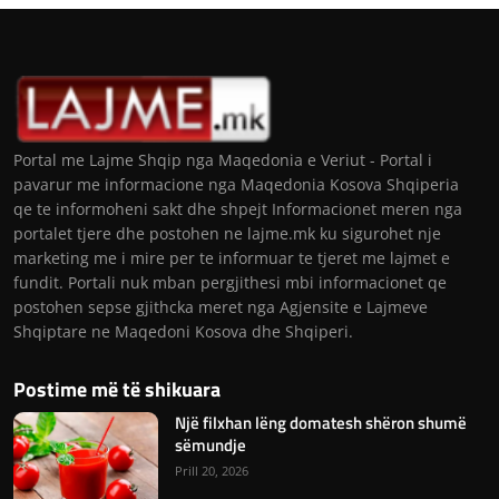
Portal me Lajme Shqip nga Maqedonia e Veriut - Portal i
pavarur me informacione nga Maqedonia Kosova Shqiperia
qe te informoheni sakt dhe shpejt Informacionet meren nga
portalet tjere dhe postohen ne lajme.mk ku sigurohet nje
marketing me i mire per te informuar te tjeret me lajmet e
fundit. Portali nuk mban pergjithesi mbi informacionet qe
postohen sepse gjithcka meret nga Agjensite e Lajmeve
Shqiptare ne Maqedoni Kosova dhe Shqiperi.
Postime më të shikuara
Një filxhan lëng domatesh shëron shumë
sëmundje
Prill 20, 2026