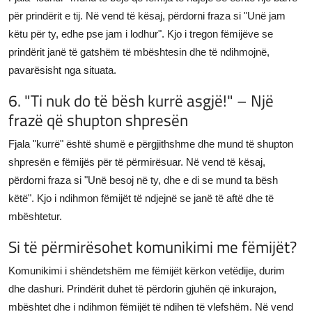
për prindërit e tij. Në vend të kësaj, përdorni fraza si "Unë jam
këtu për ty, edhe pse jam i lodhur". Kjo i tregon fëmijëve se
prindërit janë të gatshëm të mbështesin dhe të ndihmojnë,
pavarësisht nga situata.
6. "Ti nuk do të bësh kurrë asgjë!" – Një
frazë që shupton shpresën
Fjala "kurrë" është shumë e përgjithshme dhe mund të shupton
shpresën e fëmijës për të përmirësuar. Në vend të kësaj,
përdorni fraza si "Unë besoj në ty, dhe e di se mund ta bësh
këtë". Kjo i ndihmon fëmijët të ndjejnë se janë të aftë dhe të
mbështetur.
Si të përmirësohet komunikimi me fëmijët?
Komunikimi i shëndetshëm me fëmijët kërkon vetëdije, durim
dhe dashuri. Prindërit duhet të përdorin gjuhën që inkurajon,
mbështet dhe i ndihmon fëmijët të ndihen të vlefshëm. Në vend