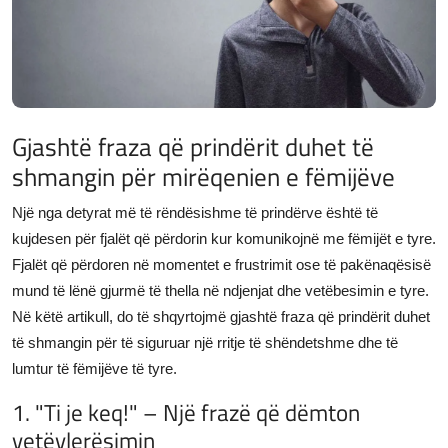
JETA
Gallery
Shqip
Gjashtë fraza që prindërit duhet të
shmangin për mirëqenien e fëmijëve
Një nga detyrat më të rëndësishme të prindërve është të
kujdesen për fjalët që përdorin kur komunikojnë me fëmijët e tyre.
Fjalët që përdoren në momentet e frustrimit ose të pakënaqësisë
mund të lënë gjurmë të thella në ndjenjat dhe vetëbesimin e tyre.
Në këtë artikull, do të shqyrtojmë gjashtë fraza që prindërit duhet
të shmangin për të siguruar një rritje të shëndetshme dhe të
lumtur të fëmijëve të tyre.
1. "Ti je keq!" – Një frazë që dëmton
vetëvlerësimin