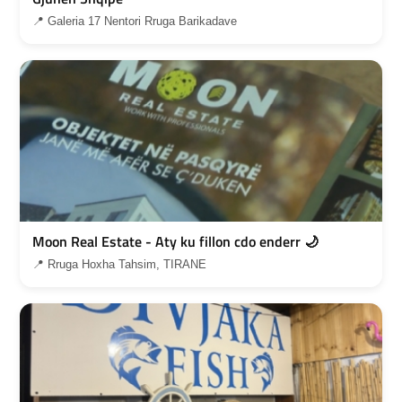
📍 Galeria 17 Nentori Rruga Barikadave
Moon Real Estate - Aty ku fillon cdo enderr 🌙
📍 Rruga Hoxha Tahsim, TIRANE