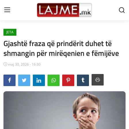
JETA
Shtëpi
Gjashtë fraza që prindërit duhet të
LAJME MAQEDONI
shmangin për mirëqenien e fëmijëve
SHQIPERI
maj 30, 2026 - 16:30
KOSOVA
LAJME NGA BOTA
SHOWBIZ
SPORT
SHENDETI