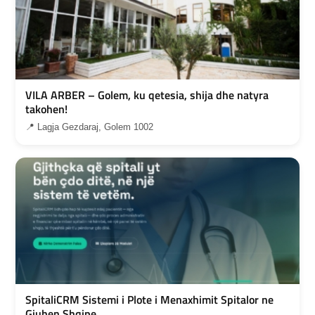
VILA ARBER – Golem, ku qetesia, shija dhe natyra
takohen!
📍 Lagja Gezdaraj, Golem 1002
SpitaliCRM Sistemi i Plote i Menaxhimit Spitalor ne
Gjuhen Shqipe