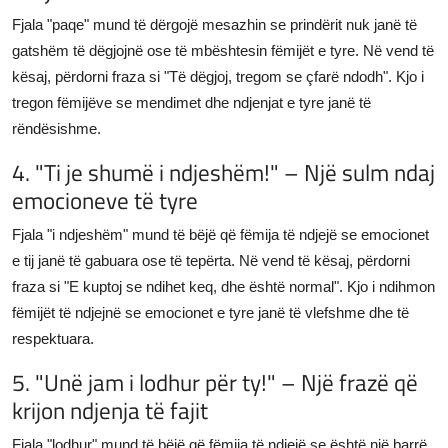
Fjala "paqe" mund të dërgojë mesazhin se prindërit nuk janë të
gatshëm të dëgjojnë ose të mbështesin fëmijët e tyre. Në vend të
kësaj, përdorni fraza si "Të dëgjoj, tregom se çfarë ndodh". Kjo i
tregon fëmijëve se mendimet dhe ndjenjat e tyre janë të
rëndësishme.
4. "Ti je shumë i ndjeshëm!" – Një sulm ndaj
emocioneve të tyre
Fjala "i ndjeshëm" mund të bëjë që fëmija të ndjejë se emocionet
e tij janë të gabuara ose të tepërta. Në vend të kësaj, përdorni
fraza si "E kuptoj se ndihet keq, dhe është normal". Kjo i ndihmon
fëmijët të ndjejnë se emocionet e tyre janë të vlefshme dhe të
respektuara.
5. "Unë jam i lodhur për ty!" – Një frazë që
krijon ndjenja të fajit
Fjala "lodhur" mund të bëjë që fëmija të ndjejë se është një barrë