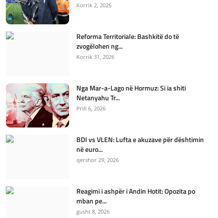
Korrik 2, 2026
Reforma Territoriale: Bashkitë do të
zvogëlohen ng...
Korrik 31, 2026
Nga Mar-a-Lago në Hormuz: Si ia shiti
Netanyahu Tr...
Prill 6, 2026
BDI vs VLEN: Lufta e akuzave për dështimin
në euro...
qershor 29, 2026
Reagimi i ashpër i Andin Hotit: Opozita po
mban pe...
gusht 8, 2026