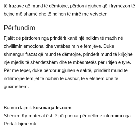
të frazave që mund të dëmtojnë, përdorni gjuhën që i frymëzon të
bëjnë më shumë dhe të ndihen të mirë me vetveten.
Përfundim
Fjalët që përdoren nga prindërit kanë një ndikim të madh në
zhvillimin emocional dhe vetëbesimin e fëmijëve. Duke
shmangur frazat që mund të dëmtojnë, prindërit mund të krijojnë
një mjedis të shëndetshëm dhe të mbështetës për rritjen e tyre.
Për më tepër, duke përdorur gjuhën e saktë, prindërit mund të
ndihmojnë fëmijët të ndihen të dashur, të vlefshëm dhe të
guximshëm.
Burimi i lajmit:
kosovarja-ks.com
Shënim: Ky material është përpunuar për qëllime informimi nga
Portali lajme.mk.