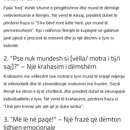
Fjala "keq" është shumë e përgjithshme dhe mund të dëmtojë
vetëvlerësimin e fëmijës. Në vend të kësaj, prindërit duhet të
përdorin fraza si "S’ke bërë mirë këtë herë, por mund të
përmirësohesh". Kjo i ndihmon fëmijët të kuptojnë se gabimet
janë pjesë e procesit të mësimit dhe jo një dëshmi e tyre si
individë.
2. "Pse nuk mundesh si [vëlla/ motra i tij/i
saj]?" – Një krahasim i dëmshëm
Krahasimi me vëllezërit ose motrat e tyre mund të krijojë ndjenja
të inferioritetit dhe të zëvendësojë motivimin me frustim. Secili
fëmijë ka ritmin e tij të zhvillimit, dhe prindërit duhet të inkurajojnë
individualitetin e tyre. Në vend të krahasimit, përdorni fraza si
"Unë jam krenar për atë që je duke arritur".
3. "Më lë në paqe!" – Një frazë që dëmton
lidhjen emocionale