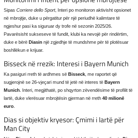
Sipas
Corriere dello Sport
, Interi po monitoron aktivisht opsionet
në mbrojtje, duke u përgatitur për një periudhë kalimtare të
ngjeshur pasi ka siguruar dy trofe në sezonin 2025/26.
Pavarësisht sukseseve të fundit, klubi ka nevojë për rindërtim,
duke e bërë
Diasin
një zgjedhje të mundshme për të plotësuar
boshllëkun e krijuar.
Bisseck në rrezik: Interesi i Bayern Munich
Ka pasiguri rreth të ardhmes së
Bisseck
, me raportet që
sugjerojnë se 26-vjeçari mund të jetë në interes të
Bayern
Munich
. Interi, megjithatë, po shqyrton zëvendësime të profilit të
lartë, duke vlerësuar mbrojtësin gjerman në rreth
40 milionë
euro
.
Dias si objektiv kryesor: Çmimi i lartë për
Man City