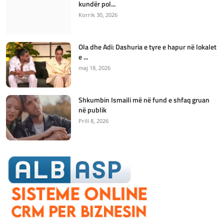
kundër pol...
Korrik 30, 2026
Ola dhe Adi: Dashuria e tyre e hapur në lokalet
e ...
maj 18, 2026
Shkumbin Ismaili më në fund e shfaq gruan
në publik
Prill 8, 2026