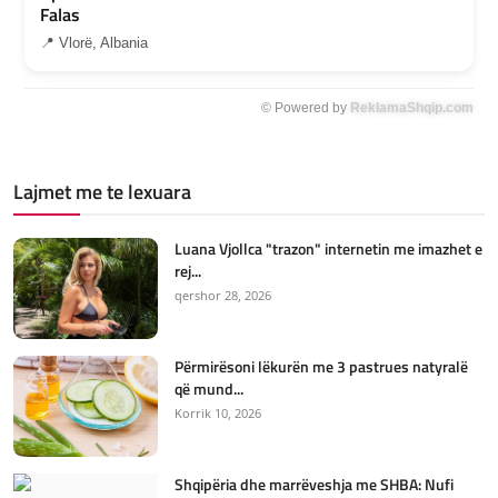
Falas
📍 Vlorë, Albania
© Powered by
ReklamaShqip.com
Lajmet me te lexuara
Luana Vjollca "trazon" internetin me imazhet e
rej...
qershor 28, 2026
Përmirësoni lëkurën me 3 pastrues natyralë
që mund...
Korrik 10, 2026
Shqipëria dhe marrëveshja me SHBA: Nufi