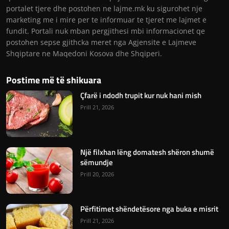
portalet tjere dhe postohen ne lajme.mk ku sigurohet nje
marketing me i mire per te informuar te tjeret me lajmet e
fundit. Portali nuk mban pergjithesi mbi informacionet qe
postohen sepse gjithcka meret nga Agjensite e Lajmeve
Shqiptare ne Maqedoni Kosova dhe Shqiperi.
Postime më të shikuara
Çfarë i ndodh trupit kur nuk hani mish
Prill 21, 2026
Një filxhan lëng domatesh shëron shumë
sëmundje
Prill 20, 2026
Përfitimet shëndetësore nga buka e misrit
Prill 21, 2026