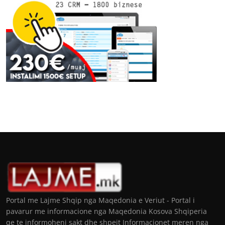
Portal me Lajme Shqip nga Maqedonia e Veriut - Portal i
pavarur me informacione nga Maqedonia Kosova Shqiperia
qe te informoheni sakt dhe shpejt Informacionet meren nga