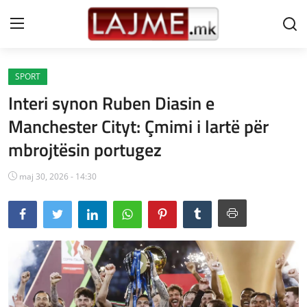
SPORT
Shtëpi
Interi synon Ruben Diasin e
LAJME MAQEDONI
Manchester Cityt: Çmimi i lartë për
mbrojtësin portugez
SHQIPERI
KOSOVA
maj 30, 2026 - 14:30
LAJME NGA BOTA
SHOWBIZ
SPORT
SHENDETI