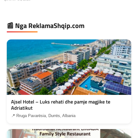
📰 Nga ReklamaShqip.com
Ajsel Hotel – Luks rehati dhe pamje magjike te
Adriatikut
📍 Rruga Pavarësia, Durrës, Albania