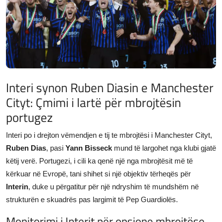
JETA
Gallery
Shqip
Interi synon Ruben Diasin e Manchester
Cityt: Çmimi i lartë për mbrojtësin
portugez
Interi po i drejton vëmendjen e tij te mbrojtësi i Manchester Cityt,
Ruben Dias
, pasi
Yann Bisseck
mund të largohet nga klubi gjatë
këtij verë. Portugezi, i cili ka qenë një nga mbrojtësit më të
kërkuar në Evropë, tani shihet si një objektiv tërheqës për
Interin
, duke u përgatitur për një ndryshim të mundshëm në
strukturën e skuadrës pas largimit të Pep Guardiolës.
Monitorimi i Interit për opsione mbrojtëse