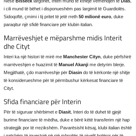
Nëse
Bisseck
largohet, Interi mund të kthejë vëmendjen te
Dias
,
i cili mund të bëhet i disponueshëm pas largimit të Guardiolës.
Sidoqoftë, çmimi i tij pritet të jetë rreth
50 milionë euro
, duke
paraqitur një sfidë financiare për klubin italian.
Marrëveshjet e mëparshme midis Interit
dhe Cityt
Interi ka një histori të mirë me
Manchester Cityn
, duke përfshirë
marrëveshjen e huazimit të
Manuel Akanji
me detyrim blerje.
Megjithatë, çdo marrëveshje për
Diasin
do të kërkonte një shitje
të konsiderueshme për të përmbushur kërkesat financiare të
Cityt.
Sfida financiare për Interin
Për të siguruar shërbimet e
Diasit
, Interi do të duhet të gjejë
burime financiare të mëdha, duke e bërë këtë transferim një hap
strategjik por të rrezikshëm. Pavarësisht kësaj, klubi italian është
i gatshëm të investojë në një mbrojtës të nivelit botëror për të